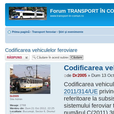
Forum TRANSPORT ÎN C
www.transport-in-comun.ro
Prima pagină
‹
Transport feroviar
‹
Ştiri şi evenimente
Codificarea vehiculelor feroviare
Răspunde
Codificarea ve
de
Dr2005
» Dum 13 Oct
Codificarea vehicul
2011/314/UE
privin
Dr2005
referitoare la subsi
Site Admin
sistemului feroviar
Mesaje:
2768
Membru din:
Dum 21 Oct 2012, 22:25
numărul C(2011) 3
Localitate:
Bucureşti, Sector 6, Drumul