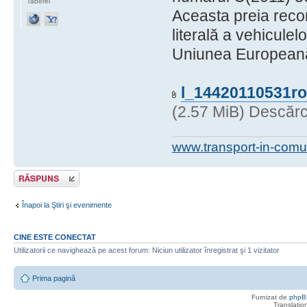
Taberei
Aceasta preia reco
literală a vehiculelo
Uniunea Europeană,
l_14420110531ro
(2.57 MiB) Descărc
www.transport-in-comu
Răspunde
Înapoi la Ştiri şi evenimente
CINE ESTE CONECTAT
Utilizatorii ce navighează pe acest forum: Niciun utilizator înregistrat şi 1 vizitator
Prima pagină
Furnizat de
phpB
Translatio