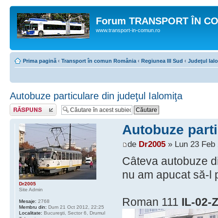
Forum TRANSPORT ÎN C
www.transport-in-comun.ro
Prima pagină
‹
Transport în comun România
‹
Regiunea III Sud
‹
Judeţul Ial
Autobuze particulare din judeţul Ialomiţa
Răspunde
Autobuze parti
de
Dr2005
» Lun 23 Feb 
Câteva autobuze di
nu am apucat să-l p
Dr2005
Site Admin
Roman 111
IL-02-
Mesaje:
2768
Membru din:
Dum 21 Oct 2012, 22:25
Localitate:
Bucureşti, Sector 6, Drumul