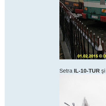
Setra
IL-10-TUR
şi