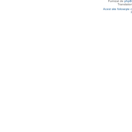
Furnizat de
phpB
Translatio
Acest site foloseşte c