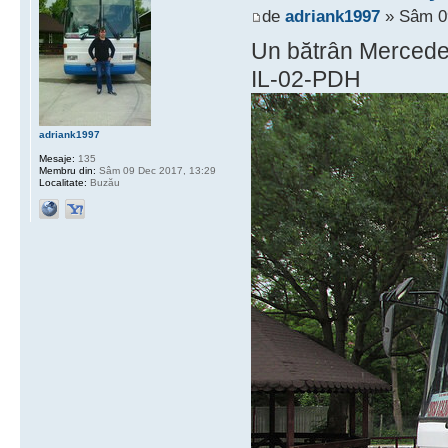
de
adriank1997
» Sâm 09
Un bătrân Mercedes 
IL-02-PDH
adriank1997
Mesaje:
135
Membru din:
Sâm 09 Dec 2017, 13:29
Localitate:
Buzău