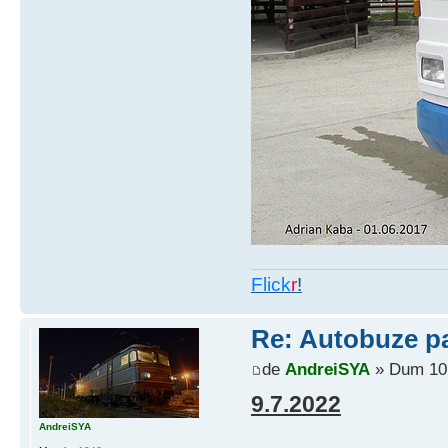
Flick
r
!
Re: Autobuze par
de
AndreiSYA
» Dum 10 
9.7.2022
AndreiSYA