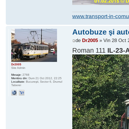
www.transport-in-comu
Autobuze şi auto
de
Dr2005
» Vin 28 Oct 
Roman 111
IL-23-
Dr2005
Site Admin
Mesaje:
2768
Membru din:
Dum 21 Oct 2012, 22:25
Localitate:
Bucureşti, Sector 6, Drumul
Taberei