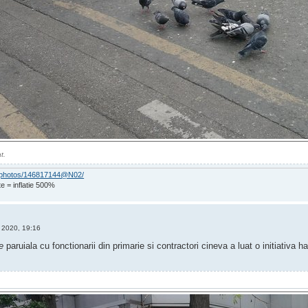
t.
om/photos/146817144@N02/
e = inflatie 500%
 2020, 19:16
te
paruiala cu fonctionarii din primarie si contractori cineva a luat o initiativa ha