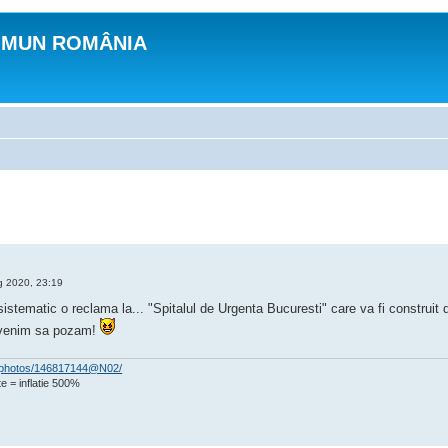
OMUN ROMÂNIA
 2020, 23:19
sistematic o reclama la... "Spitalul de Urgenta Bucuresti" care va fi construit
 venim sa pozam!
om/photos/146817144@N02/
e = inflatie 500%