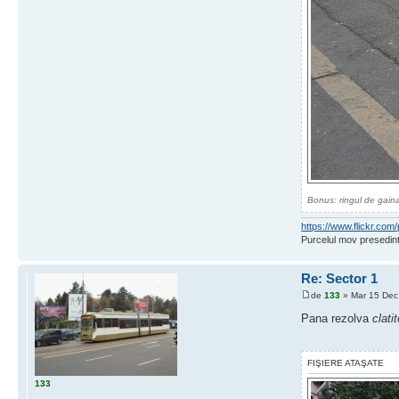
Bonus: ringul de gaina
https://www.flickr.c
Purcelul mov presedint
Re: Sector 1
de
133
» Mar 15 Dec
Pana rezolva
clati
FIŞIERE ATAŞATE
133