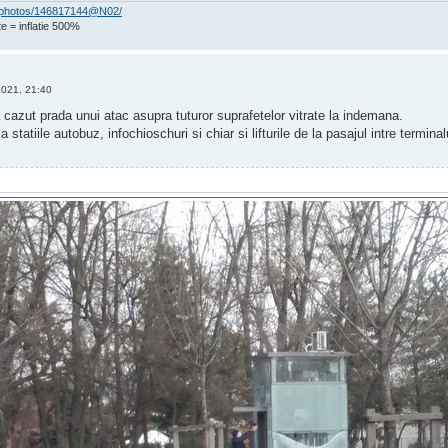
om/photos/146817144@N02/
e = inflatie 500%
2021, 21:40
cazut prada unui atac asupra tuturor suprafetelor vitrate la indemana.
a statiile autobuz, infochioschuri si chiar si lifturile de la pasajul intre termi