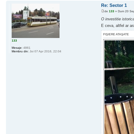
Re: Sector 1
de
133
» Dum 20 Sep
O investitie istoric
E ceva, altfel ar ar
FIŞIERE ATAŞATE
133
Mesaje:
4861
Membru din:
Joi 07 Apr 2016, 22:04