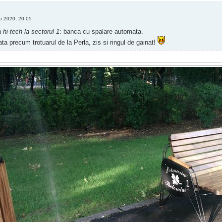
 2020, 20:05
a hi-tech la sectorul 1
: banca cu spalare automata.
ata precum trotuarul de la Perla, zis si ringul de gainat!