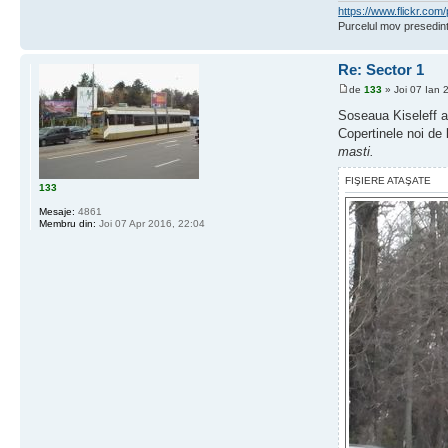
https://www.flickr.c
Purcelul mov presedint
Re: Sector 1
de
133
» Joi 07 Ian 
Soseaua Kiseleff a 
Copertinele noi de l
masti.
FIŞIERE ATAŞATE
133
Mesaje:
4861
Membru din:
Joi 07 Apr 2016, 22:04