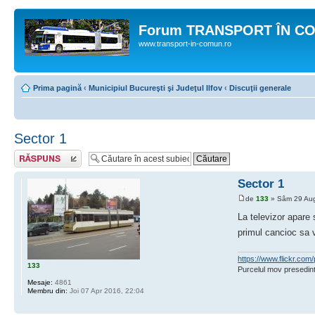
Forum TRANSPORT ÎN C
www.transport-in-comun.ro
Prima pagină
‹
Municipiul Bucureşti şi Judeţul Ilfov
‹
Discuţii generale
Sector 1
Răspunde
Sector 1
de
133
» Sâm 29 Aug
La televizor apare 
primul cancioc sa
https://www.flickr.c
133
Purcelul mov presedint
Mesaje:
4861
Membru din:
Joi 07 Apr 2016, 22:04