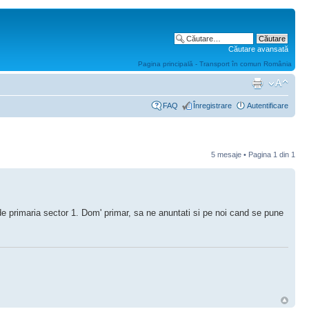
Căutare avansată
Pagina principală - Transport în comun România
FAQ
Înregistrare
Autentificare
5 mesaje • Pagina
1
din
1
 de primaria sector 1. Dom' primar, sa ne anuntati si pe noi cand se pune