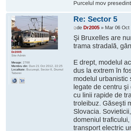
Purcelul mov presedint
Re: Sector 5
de
Dr2005
» Mar 06 Oct 
Şi Bruxelles are nu
trama stradală, gân
Dr2005
Site Admin
E drept, modelul ace
Mesaje:
2768
Membru din:
Dum 21 Oct 2012, 22:25
dus la extrem în fo
Localitate:
Bucureşti, Sector 6, Drumul
Taberei
modelul urbanistic so
legate de centru şi 
cu linii rapide de t
troleibuz. Găseşti 
Slovacia. Sovieticii
domeniul traficului
transport electric 