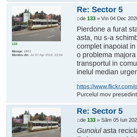
Re: Sector 5
de
133
» Vin 04 Dec 202
Pierdone a furat sta
asta, nu s-a schimb
133
complet inapoiat in
Mesaje:
4861
o problema majora si
Membru din:
Joi 07 Apr 2016, 22:04
transportul in com
inelul median urgent
https://www.flickr.co
Purcelul mov presedint
Re: Sector 5
de
133
» Sâm 05 Iun 202
Gunoiul
asta recicl