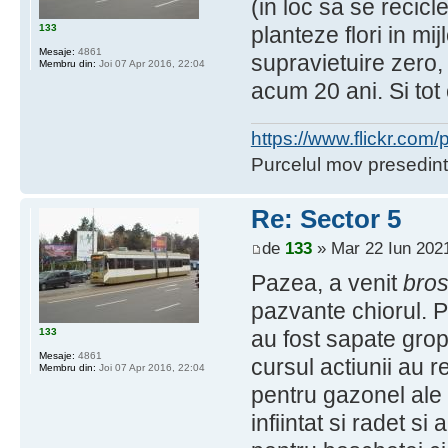
(in loc sa se recicl
133
planteze flori in mi
Mesaje:
4861
supravietuire zero,
Membru din:
Joi 07 Apr 2016, 22:04
acum 20 ani. Si tot
https://www.flickr.co
Purcelul mov presedint
Re: Sector 5
de
133
» Mar 22 Iun 2021
Pazea, a venit
bros
pazvante chiorul.
133
au fost sapate gro
Mesaje:
4861
cursul actiunii au r
Membru din:
Joi 07 Apr 2016, 22:04
pentru gazonel ale
infiintat si radet s