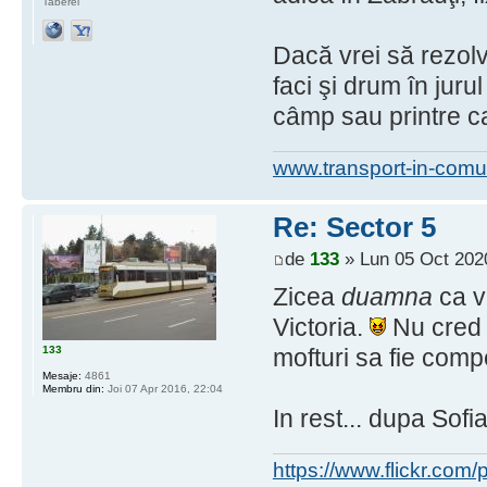
Taberei
Dacă vrei să rezolvi
faci şi drum în jurul
câmp sau printre ca
www.transport-in-comu
Re: Sector 5
de
133
» Lun 05 Oct 202
Zicea
duamna
ca vr
Victoria.
Nu cred c
133
mofturi sa fie comp
Mesaje:
4861
Membru din:
Joi 07 Apr 2016, 22:04
In rest... dupa Sof
https://www.flickr.co