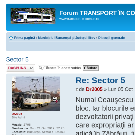
Forum TRANSPORT ÎN C
www.transport-in-comun.ro
Prima pagină
‹
Municipiul Bucureşti şi Judeţul Ilfov
‹
Discuţii generale
Sector 5
Răspunde
Re: Sector 5
de
Dr2005
» Lun 05 Oct 
Numai Ceauşescu sc
bloc. Iar blocurile 
Dr2005
dezvoltatorii privaţi
Site Admin
care expropriaţii ar
Mesaje:
2768
Membru din:
Dum 21 Oct 2012, 22:25
adică în Zăbrăuţi, f
Localitate:
Bucureşti, Sector 6, Drumul