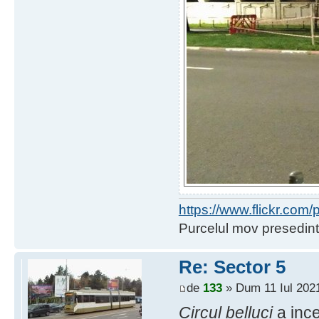
https://www.flickr.co
Purcelul mov presedint
Re: Sector 5
de
133
» Dum 11 Iul 2021
Circul belluci
a ince