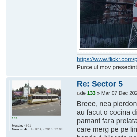
https://www.flickr.co
Purcelul mov presedint
Re: Sector 5
de
133
» Mar 07 Dec 202
Breee, nea pierdon
au facut o cocina 
133
pamant fara prelata
Mesaje:
4861
care merg pe pe lini
Membru din:
Joi 07 Apr 2016, 22:04