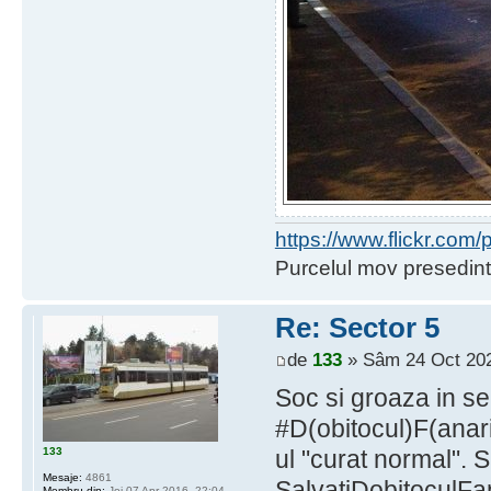
https://www.flickr.co
Purcelul mov presedint
Re: Sector 5
de
133
» Sâm 24 Oct 202
Soc si groaza in se
#D(obitocul)F(anar
133
ul "curat normal". 
Mesaje:
4861
SalvatiDobitoculFa
Membru din:
Joi 07 Apr 2016, 22:04