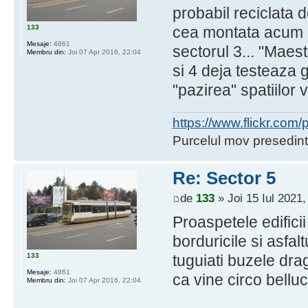
probabil reciclata 
133
cea montata acum 
Mesaje:
4861
sectorul 3... "Maest
Membru din:
Joi 07 Apr 2016, 22:04
si 4 deja testeaza g
"pazirea" spatiilor v
https://www.flickr.co
Purcelul mov presedint
Re: Sector 5
de
133
» Joi 15 Iul 2021,
Proaspetele edifici
borduricile si asfa
133
tuguiati buzele dr
Mesaje:
4861
ca vine circo belluci
Membru din:
Joi 07 Apr 2016, 22:04