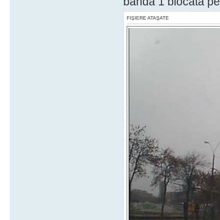
banda 1 blocata p
FIŞIERE ATAŞATE