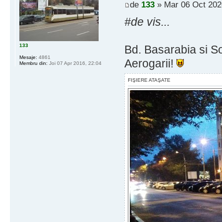
de
133
» Mar 06 Oct 202
#de vis...
133
Bd. Basarabia si So
Mesaje:
4861
Aerogarii!
Membru din:
Joi 07 Apr 2016, 22:04
FIŞIERE ATAŞATE