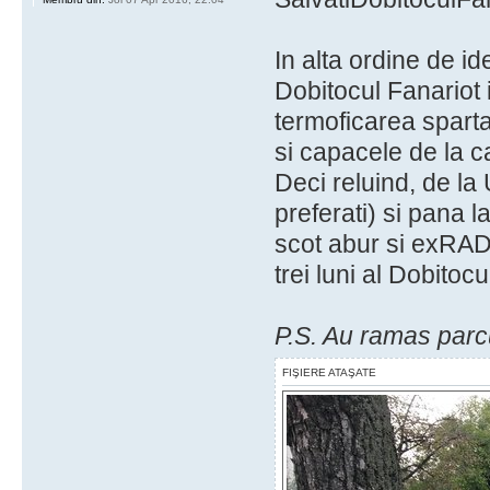
In alta ordine de ide
Dobitocul Fanariot i
termoficarea sparta
si capacele de la
Deci reluind, de l
preferati) si pana l
scot abur si exRAD
trei luni al Dobitocu
P.S. Au ramas parcu
FIŞIERE ATAŞATE