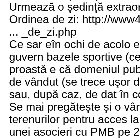
Urmează o şedinţă extrao
Ordinea de zi:
http://www
... _de_zi.php
Ce sar eîn ochi de acolo 
guvern bazele sportive (ce
proastă e că domeniul publ
de vândut (se trece uşor di
sau, după caz, de dat în 
Se mai pregăteşte şi o vâ
terenurilor pentru acces l
unei asocieri cu PMB pe 2