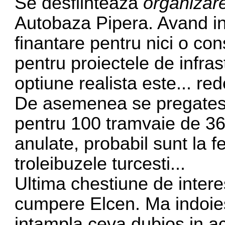
Se desfiinteaza
organizar
Autobaza Pipera. Avand in
finantare pentru nici o con
pentru proiectele de infra
optiune realista este... r
De asemenea se pregatest
pentru 100 tramvaie de 36
anulate, probabil sunt la f
troleibuzele turcesti...
Ultima chestiune de intere
cumpere Elcen. Ma indoies
intampla ceva dubios in ac