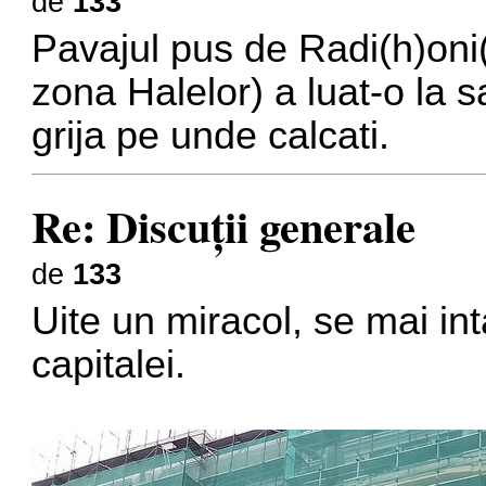
de
133
Pavajul pus de Radi(h)oni(i
zona Halelor) a luat-o la 
grija pe unde calcati.
Re: Discuţii generale
de
133
Uite un miracol, se mai int
capitalei.