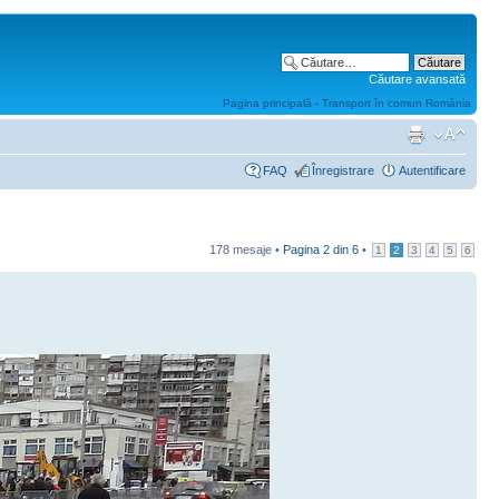
Căutare avansată
Pagina principală - Transport în comun România
FAQ
Înregistrare
Autentificare
178 mesaje •
Pagina
2
din
6
•
1
2
3
4
5
6