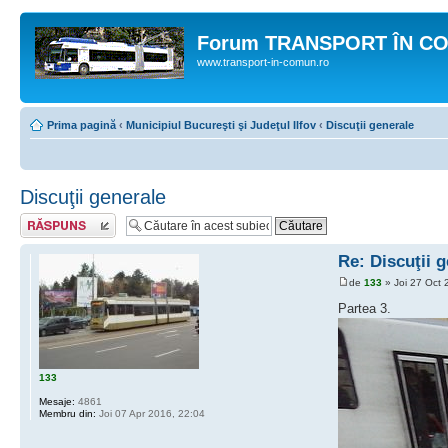
Forum TRANSPORT ÎN C
www.transport-in-comun.ro
Prima pagină
‹
Municipiul Bucureşti şi Judeţul Ilfov
‹
Discuţii generale
Discuţii generale
Răspunde
Re: Discuţii 
de
133
» Joi 27 Oct 
Partea 3.
133
Mesaje:
4861
Membru din:
Joi 07 Apr 2016, 22:04