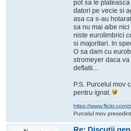
pot sa le plateasca 
datori pe vecie si a
asa ca s-au hotarat 
sa nu mai aibe nici
niste eurolimbrici co
si majoritari. In spe
O sa dam cu eurobu
stromeyer daca va
deflatii...
P.S. Purcelul mov c
pentru ignat.
https://www.flickr.co
Purcelul mov presedint
Re: Discuţii gen