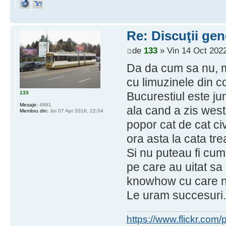
Re: Discuţii gen
de
133
» Vin 14 Oct 2022
Da da cum sa nu, m
cu limuzinele din c
133
Bucurestiul este ju
Mesaje:
4861
ala cand a zis west
Membru din:
Joi 07 Apr 2016, 22:04
popor cat de cat civ
ora asta la cata trea
Si nu puteau fi cump
pe care au uitat sa 
knowhow cu care ne
Le uram succesuri
https://www.flickr.co