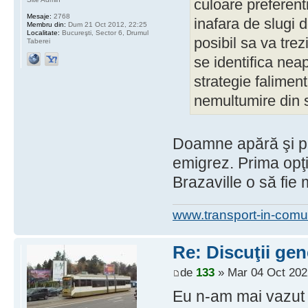
culoare preferent
Mesaje:
2768
inafara de slugi d
Membru din:
Dum 21 Oct 2012, 22:25
Localitate:
Bucureşti, Sector 6, Drumul
posibil sa va trez
Taberei
se identifica neap
strategie falimen
nemultumire din s
Doamne apără şi p
emigrez. Prima opţi
Brazaville o să fie 
www.transport-in-comu
Re: Discuţii gen
de
133
» Mar 04 Oct 202
Eu n-am mai vazut a