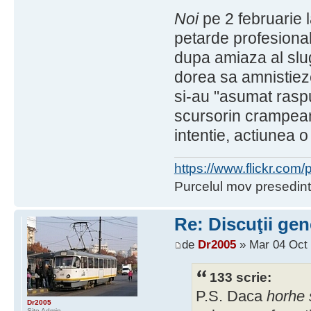
Noi
pe 2 februarie 
petarde profesionale
dupa amiaza al slu
dorea sa amnistieze
si-au "asumat raspu
scursorin crampean
intentie, actiunea o
https://www.flickr.co
Purcelul mov presedint
Re: Discuţii gen
de
Dr2005
» Mar 04 Oct 
133 scrie:
P.S. Daca
horhe
Dr2005
Site Admin