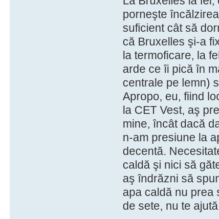
La Bruxelles la fel
porneşte încălzirea
suficient cât să dorm
că Bruxelles şi-a f
la termoficare, la f
arde ce îi pică în 
centrale pe lemn) 
Apropo, eu, fiind l
la CET Vest, aş pr
mine, încât dacă da
n-am presiune la a
decentă. Necesita
caldă şi nici să gă
aş îndrăzni să spun
apa caldă nu prea s
de sete, nu te ajută