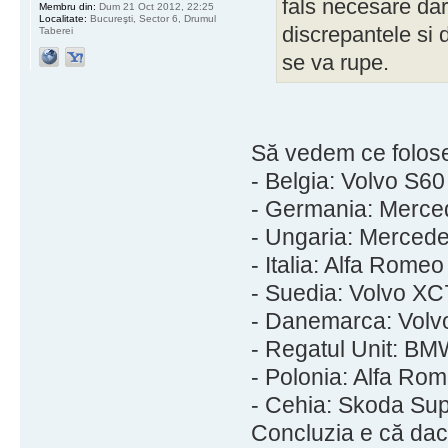
fals necesare da
Membru din:
Dum 21 Oct 2012, 22:25
Localitate:
Bucureşti, Sector 6, Drumul
discrepantele si
Taberei
se va rupe.
Să vedem ce foloses
- Belgia: Volvo S60
- Germania: Merce
- Ungaria: Mercede
- Italia: Alfa Romeo
- Suedia: Volvo XC
- Danemarca: Volv
- Regatul Unit: B
- Polonia: Alfa R
- Cehia: Skoda Su
Concluzia e că dacă