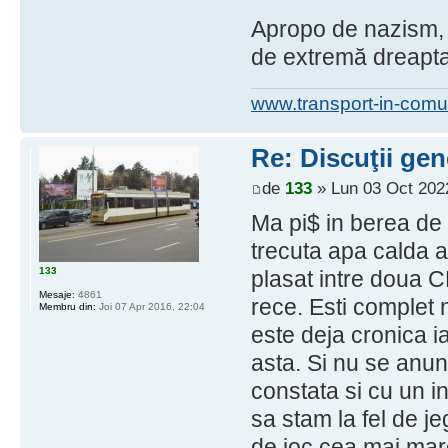
Apropo de nazism, a
de extremă dreapta 
www.transport-in-comu
Re: Discuţii gen
de
133
» Lun 03 Oct 202
Ma pi$ in berea de 
trecuta apa calda a 
133
plasat intre doua CE
Mesaje:
4861
rece. Esti complet
Membru din:
Joi 07 Apr 2016, 22:04
este deja cronica i
asta. Si nu se anunt
constata si cu un i
sa stam la fel de je
de joc cea mai mar