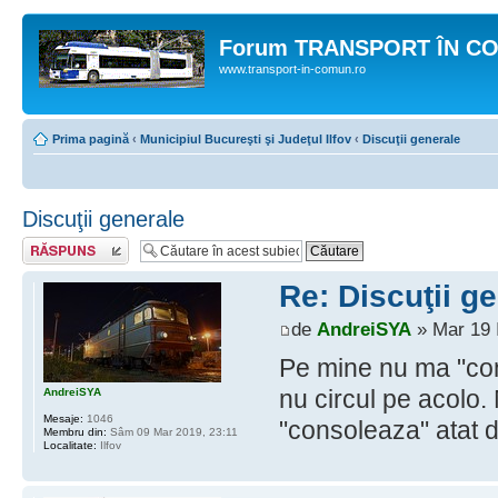
Forum TRANSPORT ÎN C
www.transport-in-comun.ro
Prima pagină
‹
Municipiul Bucureşti şi Judeţul Ilfov
‹
Discuţii generale
Discuţii generale
Răspunde
Re: Discuţii g
de
AndreiSYA
» Mar 19 I
Pe mine nu ma "con
nu circul pe acolo.
AndreiSYA
Mesaje:
1046
"consoleaza" atat d
Membru din:
Sâm 09 Mar 2019, 23:11
Localitate:
Ilfov