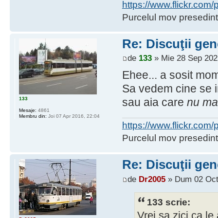
https://www.flickr.co
Purcelul mov presedint
Re: Discuţii gen
de
133
» Mie 28 Sep 202
Ehee... a sosit mo
Sa vedem cine se i
133
sau aia care
nu ma
Mesaje:
4861
Membru din:
Joi 07 Apr 2016, 22:04
https://www.flickr.co
Purcelul mov presedint
Re: Discuţii gen
de
Dr2005
» Dum 02 Oct
133 scrie:
Vrei sa zici ca le