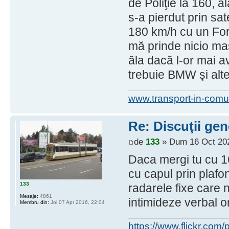
de Poliţie la 160, ăl
s-a pierdut prin sa
180 km/h cu un For
mă prinde nicio ma
ăla dacă l-or mai a
trebuie BMW şi alte
www.transport-in-comu
Re: Discuţii gen
de
133
» Dum 16 Oct 202
Daca mergi tu cu 1
cu capul prin plafo
133
radarele fixe care 
Mesaje:
4861
intimideze verbal o
Membru din:
Joi 07 Apr 2016, 22:04
https://www.flickr.co