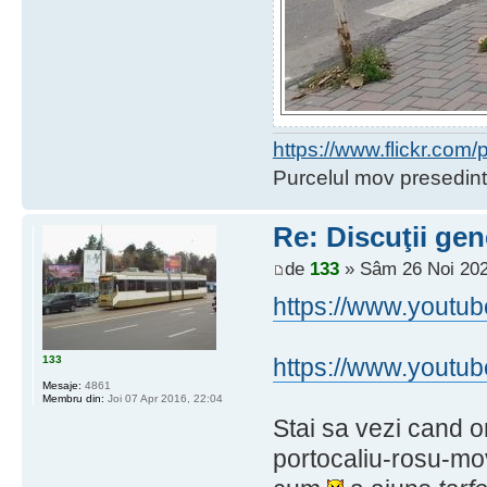
https://www.flickr.co
Purcelul mov presedint
Re: Discuţii gen
de
133
» Sâm 26 Noi 202
https://www.youtu
133
https://www.you
Mesaje:
4861
Membru din:
Joi 07 Apr 2016, 22:04
Stai sa vezi cand 
portocaliu-rosu-mov