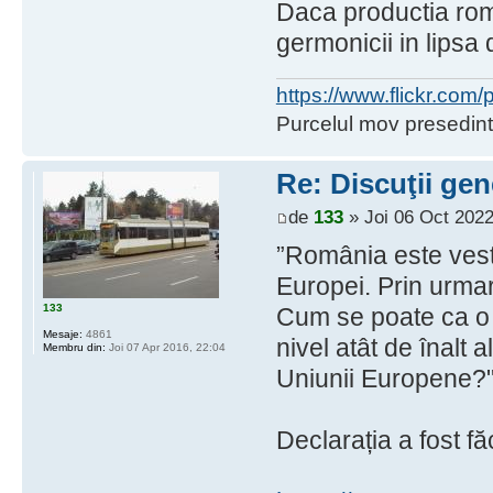
Daca productia roma
germonicii in lipsa
https://www.flickr.co
Purcelul mov presedint
Re: Discuţii gen
de
133
» Joi 06 Oct 2022
”România este vestu
Europei. Prin urma
133
Cum se poate ca o ț
Mesaje:
4861
nivel atât de înalt a
Membru din:
Joi 07 Apr 2016, 22:04
Uniunii Europene?
Declarația a fost 