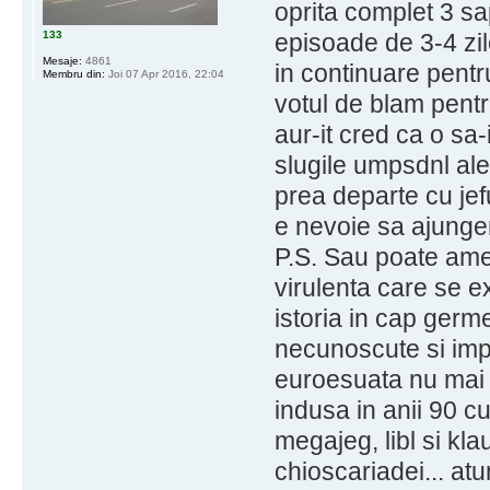
oprita complet 3 sap
133
episoade de 3-4 zil
Mesaje:
4861
in continuare pentr
Membru din:
Joi 07 Apr 2016, 22:04
votul de blam pent
aur-it cred ca o sa-
slugile umpsdnl ale
prea departe cu jefu
e nevoie sa ajungem
P.S. Sau poate amer
virulenta care se e
istoria in cap germ
necunoscute si imp
euroesuata nu mai a
indusa in anii 90 cu 
megajeg, libl si kla
chioscariadei... at