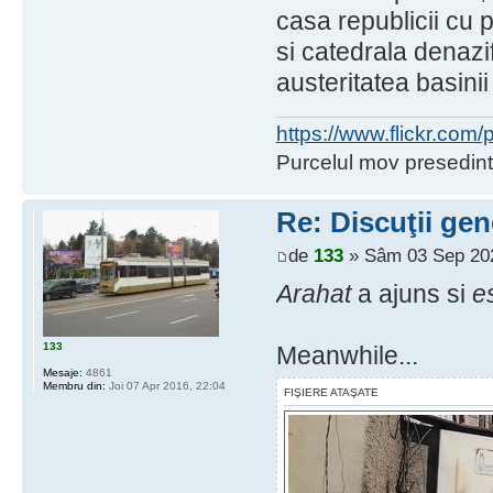
casa republicii cu p
si catedrala denazi
austeritatea basini
https://www.flickr.co
Purcelul mov presedint
Re: Discuţii gen
de
133
» Sâm 03 Sep 202
Arahat
a ajuns si
e
133
Meanwhile...
Mesaje:
4861
Membru din:
Joi 07 Apr 2016, 22:04
FIŞIERE ATAŞATE