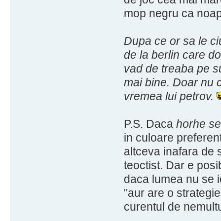
mop negru ca noap
Dupa ce or sa le ci
de la berlin care do
vad de treaba pe su
mai bine. Doar nu 
vremea lui petrov.
P.S. Daca
horhe s
in culoare preferent
altceva inafara de 
teoctist. Dar e posib
daca lumea nu se id
"aur are o strategi
curentul de nemultu