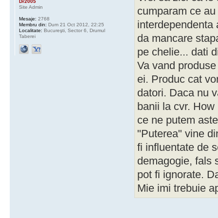
Dr2005
Site Admin
cumparam ce au d
Mesaje:
2768
interdependenta a
Membru din:
Dum 21 Oct 2012, 22:25
Localitate:
Bucureşti, Sector 6, Drumul
da mancare stapan
Taberei
pe chelie... dati 
Va vand produse p
ei. Produc cat vo
datori. Daca nu v
banii la cvr. How 
ce ne putem aste
"Puterea" vine di
fi influentate de 
demagogie, fals s
pot fi ignorate. 
Mie imi trebuie 