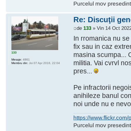
Purcelul mov presedint
Re: Discuţii gen
de
133
» Vin 14 Oct 2022
In rromanica nu se
fix sau in caz extre
133
masina scumpa... O
Mesaje:
4861
militia. Vai cvrvl 
Membru din:
Joi 07 Apr 2016, 22:04
pres...
Pe infractorii negoi
anihileze banul con
noi unde nu e nevo
https://www.flickr.co
Purcelul mov presedint