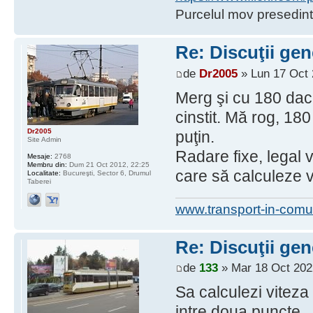
Purcelul mov presedint
Re: Discuţii gen
de
Dr2005
» Lun 17 Oct 
Merg şi cu 180 dac
cinstit. Mă rog, 180
Dr2005
puţin.
Site Admin
Radare fixe, legal v
Mesaje:
2768
Membru din:
Dum 21 Oct 2012, 22:25
care să calculeze v
Localitate:
Bucureşti, Sector 6, Drumul
Taberei
www.transport-in-comu
Re: Discuţii gen
de
133
» Mar 18 Oct 202
Sa calculezi viteza 
intre doua puncte..