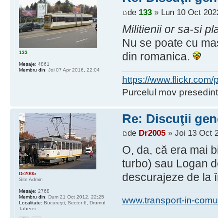
de
133
» Lun 10 Oct 202
Militienii or sa-si
Nu se poate cu masi
133
din romanica.
Mesaje:
4861
Membru din:
Joi 07 Apr 2016, 22:04
https://www.flickr.co
Purcelul mov presedint
Re: Discuţii gen
de
Dr2005
» Joi 13 Oct 
O, da, că era mai b
turbo) sau Logan de
Dr2005
descurajeze de la î
Site Admin
Mesaje:
2768
Membru din:
Dum 21 Oct 2012, 22:25
www.transport-in-comu
Localitate:
Bucureşti, Sector 6, Drumul
Taberei