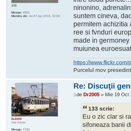
133
ninonino, adrenalin
Mesaje:
4861
suntem cineva, daca
Membru din:
Joi 07 Apr 2016, 22:04
permitem achizitia 
ree si fvnduri euro
made in germoney v
muiunea euroesuat
https://www.flickr.co
Purcelul mov presedint
Re: Discuţii gen
de
Dr2005
» Mie 19 Oct 
133 scrie:
Eu o zic clar si r
Dr2005
Site Admin
sifoneaza banii d
Mesaje:
2768