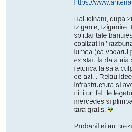
https://www.antena3
Halucinant, dupa 20 
tziganie, tziganire,
solidaritate banuie
coalizat in "razbu
lumea (ca vacarul pa
existau la data aia 
retorica falsa a cul
de azi... Reiau ide
infrastructura si av
nici un fel de legat
mercedes si plimbar
tara gratis.
Probabil ei au crez