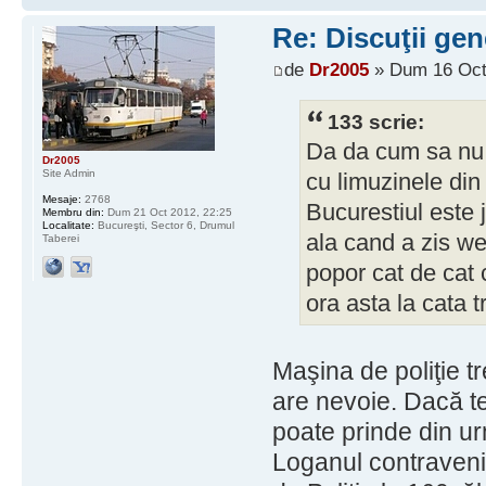
Re: Discuţii gen
de
Dr2005
» Dum 16 Oct
133 scrie:
Da da cum sa nu, 
Dr2005
Site Admin
cu limuzinele din
Mesaje:
2768
Bucurestiul este 
Membru din:
Dum 21 Oct 2012, 22:25
Localitate:
Bucureşti, Sector 6, Drumul
ala cand a zis we
Taberei
popor cat de cat c
ora asta la cata t
Maşina de poliţie tr
are nevoie. Dacă te
poate prinde din u
Loganul contravenie