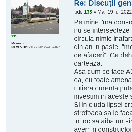
Re: Discuţii gen
de
133
» Mar 19 Iul 2022
Pe mine "ma consol
nu se intersecteze 
133
circula nimic inafa
Mesaje:
4861
din an in paste, "m
Membru din:
Joi 07 Apr 2016, 22:04
de afaceri". Ca deh.
carteaza.
Asa cum se face A0
ea, cu toate amena
rutiera curenta pute
investim in aceste s
Si in ciuda lipsei c
strofoaca sa le faca
In loc sa aiba un si
avem n constructori 