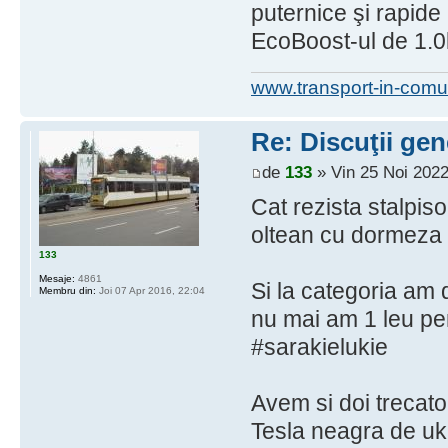
puternice şi rapide 
EcoBoost-ul de 1.0l d
www.transport-in-comu
Re: Discuţii gen
de
133
» Vin 25 Noi 2022
Cat rezista stalpiso
oltean cu dormeza 
133
Mesaje:
4861
Si la categoria am
Membru din:
Joi 07 Apr 2016, 22:04
nu mai am 1 leu pen
#sarakielukie
Avem si doi trecato
Tesla neagra de uk