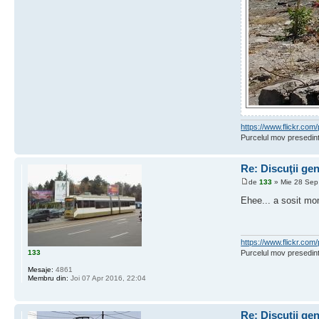
https://www.flickr.c
Purcelul mov presedint
Re: Discuţii ge
de
133
» Mie 28 Sep
Ehee... a sosit mo
https://www.flickr.c
133
Purcelul mov presedint
Mesaje:
4861
Membru din:
Joi 07 Apr 2016, 22:04
Re: Discuţii ge