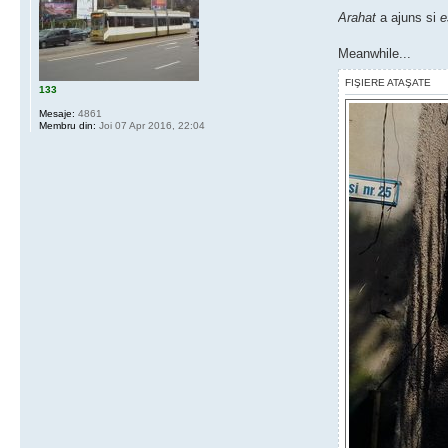
Arahat
a ajuns si
e
Meanwhile...
FIŞIERE ATAŞATE
133
Mesaje:
4861
Membru din:
Joi 07 Apr 2016, 22:04