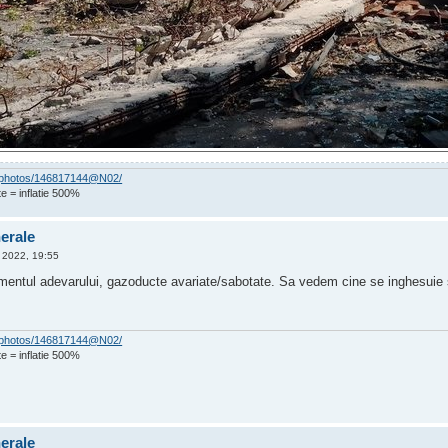
om/photos/146817144@N02/
e = inflatie 500%
nerale
 2022, 19:55
mentul adevarului, gazoducte avariate/sabotate. Sa vedem cine se inghesuie 
om/photos/146817144@N02/
e = inflatie 500%
nerale