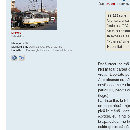
de
Dr2005
» Dum 02 
133 scrie:
Vrei sa zici c
"catelusul". V
Va vand produse
Dr2005
in exces ca sa 
Site Admin
"Puterea" vine
Mesaje:
2768
Necesitatile p
Membru din:
Dum 21 Oct 2012, 22:25
Localitate:
Bucureşti, Sector 6, Drumul Taberei
Dacă vreau să mă s
nici măcar cartea d
vreau. Libertate pe
Ai o obsesie cu căl
casă dacă nu e nime
petrolului, pentru
(logic).
La Bruxelles la fel
de frig e afară. În
pică în mână - gaz
Apropo, eu, fiind 
la apă caldă, mă f
caldă şi nici să g