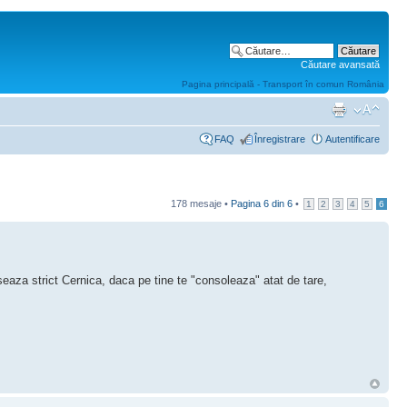
Căutare avansată
Pagina principală - Transport în comun România
FAQ
Înregistrare
Autentificare
178 mesaje •
Pagina
6
din
6
•
1
2
3
4
5
6
aza strict Cernica, daca pe tine te "consoleaza" atat de tare,