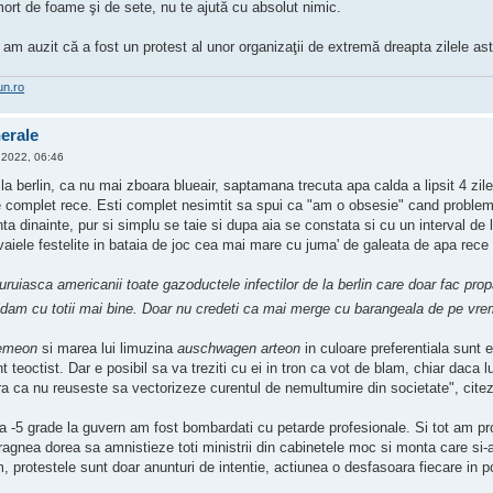
mort de foame şi de sete, nu te ajută cu absolut nimic.
m auzit că a fost un protest al unor organizaţii de extremă dreapta zilele as
un.ro
nerale
 2022, 06:46
la berlin, ca nu mai zboara blueair, saptamana trecuta apa calda a lipsit 4 zile 
e complet rece. Esti complet nesimtit sa spui ca "am o obsesie" cand problema
ta dinainte, pur si simplu se taie si dupa aia se constata si cu un interval de
vaiele festelite in bataia de joc cea mai mare cu juma' de galeata de apa rec
uruiasca americanii toate gazoductele infectilor de la berlin care doar fac propa
idam cu totii mai bine. Doar nu credeti ca mai merge cu barangeala de pe vrem
semeon
si marea lui limuzina
auschwagen arteon
in culoare preferentiala sunt 
t teoctist. Dar e posibil sa va treziti cu ei in tron ca vot de blam, chiar daca 
ra ca nu reuseste sa vectorizeze curentul de nemultumire din societate", cite
a -5 grade la guvern am fost bombardati cu petarde profesionale. Si tot am prot
ragnea dorea sa amnistieze toti ministrii din cabinetele moc si monta care si-
protestele sunt doar anunturi de intentie, actiunea o desfasoara fiecare in poz