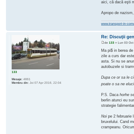
aici, că dacă eşti 
Apropo de nazism, a
www.transport-in-com
Re: Discuţii ge
de
133
» Lun 03 Oct
Ma pi$ in berea de 
zile a curs dar est
asta. Si nu se anun
autobuzele si tram
133
Dupa ce or sa le ci
Mesaje:
4861
Membru din:
Joi 07 Apr 2016, 22:04
poate o sa ne eluc
P.S. Daca
horhe 
berlin atunci eu sun
strategie falimenta
Noi
pe 2 februarie l
bruxelului. Cand m
crampeanu. Oricum, 