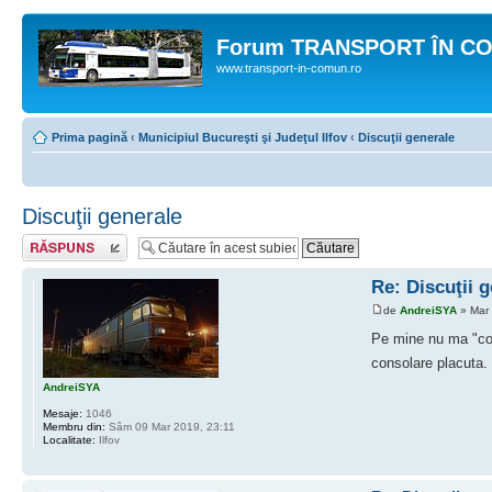
Forum TRANSPORT ÎN C
www.transport-in-comun.ro
Prima pagină
‹
Municipiul Bucureşti şi Judeţul Ilfov
‹
Discuţii generale
Discuţii generale
Răspunde
Re: Discuţii 
de
AndreiSYA
» Mar 
Pe mine nu ma "con
consolare placuta
AndreiSYA
Mesaje:
1046
Membru din:
Sâm 09 Mar 2019, 23:11
Localitate:
Ilfov