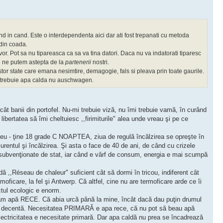
d in cand. Este o interdependenta aici dar ati fost trepanati cu metoda
 din coada.
vor. Pot sa nu tipareasca ca sa va tina datori. Daca nu va indatorati tiparesc
 ce ne putem astepta de la
partenerii
nostri.
stor state care emana nesimtire, demagogie, fals si pleava prin toate gaurile.
i trebuie apa calda nu auschwagen.
t banii din portofel. Nu-mi trebuie viză, nu îmi trebuie vamă, în curând
bertatea să îmi cheltuiesc ,,firimiturile" alea unde vreau şi pe ce
ic eu - ţine 18 grade C NOAPTEA, ziua de regulă încălzirea se opreşte în
curentul şi încălzirea. Şi asta o face de 40 de ani, de când cu crizele
i subvenţionate de stat, iar când e vârf de consum, energia e mai scumpă
dă ,,Réseau de chaleur" suficient cât să dormi în tricou, indiferent cât
moficare, la fel şi Antwerp. Că altfel, cine nu are termoficare arde ce îi
ctul ecologic e enorm.
să am apă RECE. Că abia urcă până la mine, încât dacă dau puţin drumul
ură decentă. Necesitatea PRIMARĂ e apa rece, că nu pot să beau apă
lectricitatea e necesitate primară. Dar apa caldă nu prea se încadrează