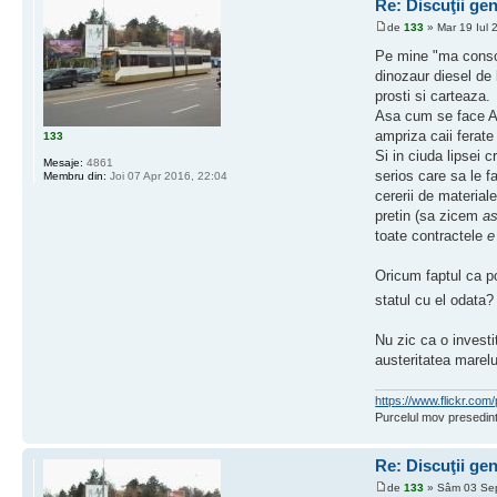
Re: Discuţii ge
de
133
» Mar 19 Iul 
Pe mine "ma consol
dinozaur diesel de 
prosti si carteaza.
Asa cum se face A0
ampriza caii ferate
133
Si in ciuda lipsei 
Mesaje:
4861
serios care sa le f
Membru din:
Joi 07 Apr 2016, 22:04
cererii de material
pretin (sa zicem
as
toate contractele
e
Oricum faptul ca p
statul cu el odata?
Nu zic ca o investi
austeritatea marelu
https://www.flickr.c
Purcelul mov presedint
Re: Discuţii ge
de
133
» Sâm 03 Sep