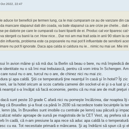
Oct 2022, 22:47
a le aduce lor beneficii pe termen lung, ca le mai cumparam ce au de vanzare din can
a da mancare stapanul dati din coada, va bate stapanul ca are crize pe chelie... dati
 pe datorie pe care le cumparati cu bani tipariti de ei. Produc cat vor tiparesc cat 
va stergeti cu banii la cvr. How nice... Dar noi am mai trait asta in anii 90 stiam la
 din influenta, problema este ca popoarele nu mai pot fi influentate de servitorii ace
rimare nu pot fi ignorate. Daca apa calda si caldura nu ie... nimic nu mai
ue
. Mie im
ui în avion mâine şi să mă duc la Berlin să beau o bere, nu mă împiedică decâ
e identitate nu o să îmi mai trebuiască, pentru că vom intra în Schengen. Am li
 care rusul nu o are, turcul nu o are, de chinez nici nu mai zic.
dura şi apa caldă. Ştii ce temperatură ţine neamţul în casă şi în hotel? Îţi z
ni, iar la hotel oricum ai scos cartela camerei din socket-ul ei şi s-a luat şi 
 că neamţul s-a învăţat să facă economie, pentru că nu mai are de mult preţur
, dacă sunt peste 10 grade C afară nici nu porneşte încălzirea, dar noaptea îţi 
ţeleg că Bruxelles şi-a fixat ca până în 2030 să racordeze toate locuinţele la ter
, lemn (da, în Bruxelles sunt imobile cu centrale pe lemn) sau păcură şi impa
localizat relativ aproape de sursă pe magistrala de la CET Vest, aş prefera 
ierb în cadă, că n-am presiune la apa rece să aduc apa caldă la o temperat
ătesc cu ea. Tot necesitate primară e mâncarea. Şi aş îndrăzni să spun că şi e