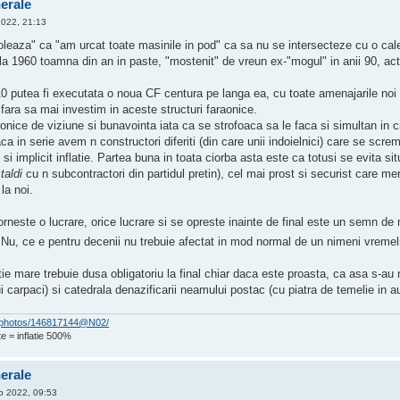
nerale
2022, 21:13
eaza" ca "am urcat toate masinile in pod" ca sa nu se intersecteze cu o cale 
la 1960 toamna din an in paste, "mostenit" de vreun ex-"mogul" in anii 90, act
 putea fi executata o noua CF centura pe langa ea, cu toate amenajarile noi mo
 fara sa mai investim in aceste structuri faraonice.
cronice de viziune si bunavointa iata ca se strofoaca sa le faca si simultan in c
aca in serie avem n constructori diferiti (din care unii indoielnici) care se scr
e si implicit inflatie. Partea buna in toata ciorba asta este ca totusi se evita s
taldi
cu n subcontractori din partidul pretin), cel mai prost si securist care m
la noi.
orneste o lucrare, orice lucrare si se opreste inainte de final este un semn d
 Nu, ce e pentru decenii nu trebuie afectat in mod normal de un nimeni vremelni
tie mare trebuie dusa obligatoriu la final chiar daca este proasta, ca asa s-au
i carpaci) si catedrala denazificarii neamului postac (cu piatra de temelie in a
om/photos/146817144@N02/
e = inflatie 500%
nerale
 2022, 09:53