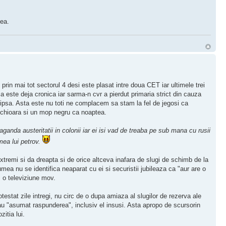
tea.
prin mai tot sectorul 4 desi este plasat intre doua CET iar ultimele trei
 este deja cronica iar sarma-n cvr a pierdut primaria strict din cauza
 lipsa. Asta este nu toti ne complacem sa stam la fel de jegosi ca
e chioara si un mop negru ca noaptea.
ganda austeritatii in colonii iar ei isi vad de treaba pe sub mana cu rusii
ea lui petrov.
extremi si da dreapta si de orice altceva inafara de slugi de schimb de la
lumea nu se identifica neaparat cu ei si securistii jubileaza ca "aur are o
z o televiziune mov.
estat zile intregi, nu circ de o dupa amiaza al slugilor de rezerva ale
au "asumat raspunderea", inclusiv el insusi. Asta apropo de scursorin
itia lui.