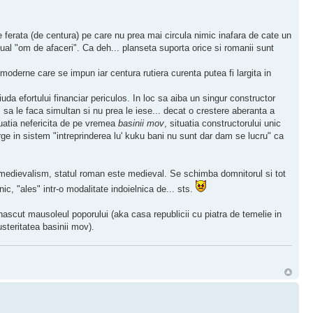
ferata (de centura) pe care nu prea mai circula nimic inafara de cate un
ual "om de afaceri". Ca deh... planseta suporta orice si romanii sunt
derne care se impun iar centura rutiera curenta putea fi largita in
iuda efortului financiar periculos. In loc sa aiba un singur constructor
em sa le faca simultan si nu prea le iese... decat o crestere aberanta a
ituatia nefericita de pe vremea
basinii mov
, situatia constructorului unic
erge in sistem "intreprinderea lu' kuku bani nu sunt dar dam se lucru" ca
e medievalism, statul roman este medieval. Se schimba domnitorul si tot
c, "ales" intr-o modalitate indoielnica de... sts.
 nascut mausoleul poporului (aka casa republicii cu piatra de temelie in
usteritatea basinii mov).