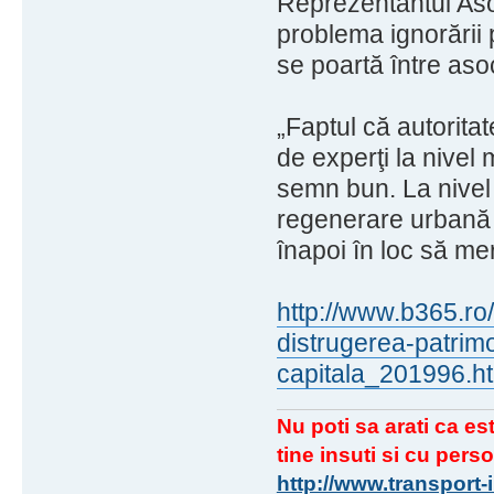
Reprezentantul Aso
problema ignorării p
se poartă între asoci
„Faptul că autorit
de experţi la nivel
semn bun. La nivel
regenerare urbană 
înapoi în loc să me
http://www.b365.ro
distrugerea-patrimo
capitala_201996.h
Nu poti sa arati ca est
tine insuti si cu perso
http://www.transport