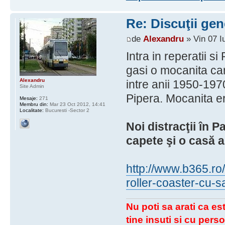
Re: Discuţii gen
de
Alexandru
» Vin 07 I
Intra in reperatii s
gasi o mocanita ca
Alexandru
intre anii 1950-1970 
Site Admin
Pipera. Mocanita e
Mesaje:
271
Membru din:
Mar 23 Oct 2012, 14:41
Localitate:
Bucuresti -Sector 2
Noi distracţii în P
capete şi o casă a
http://www.b365.ro/f
roller-coaster-cu-
Nu poti sa arati ca est
tine insuti si cu perso