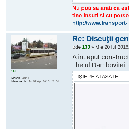
Nu poti sa arati ca est
tine insuti si cu perso
http://www.transport
Re: Discuţii gen
de
133
» Mie 20 Iul 2016
A inceput construc
cheiul Dambovitei, 
133
FIŞIERE ATAŞATE
Mesaje:
4861
Membru din:
Joi 07 Apr 2016, 22:04