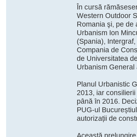
În cursă rămăseseră
Western Outdoor S
Romania şi, pe de a
Urbanism Ion Mincu
(Spania), Intergra
Compania de Consul
de Universitatea de
Urbanism General a
Planul Urbanistic G
2013, iar consilieri
până în 2016. Deci
PUG-ul Bucureștiului
autorizații de const
Această prelungire