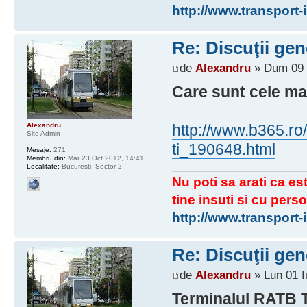
http://www.transport
Re: Discuţii gen
de
Alexandru
» Dum 09 I
Care sunt cele ma
Alexandru
http://www.b365.ro/
Site Admin
ti_190648.html
Mesaje:
271
Membru din:
Mar 23 Oct 2012, 14:41
Localitate:
Bucuresti -Sector 2
Nu poti sa arati ca est
tine insuti si cu perso
http://www.transport
Re: Discuţii gen
de
Alexandru
» Lun 01 I
Terminalul RATB T