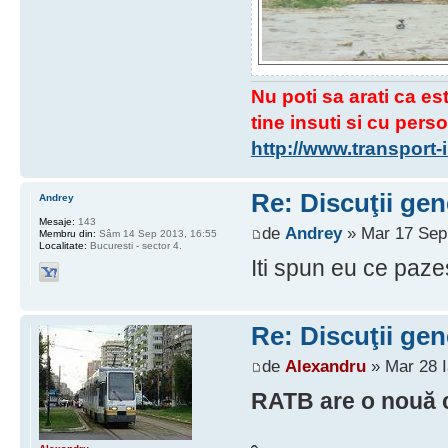
Nu poti sa arati ca est
tine insuti si cu perso
http://www.transport
Re: Discuţii gen
Andrey
Mesaje:
143
de
Andrey
» Mar 17 Sep
Membru din:
Sâm 14 Sep 2013, 16:55
Localitate:
Bucuresti - sector 4.
Iti spun eu ce pazes
Re: Discuţii gen
de
Alexandru
» Mar 28 I
RATB are o nouă c