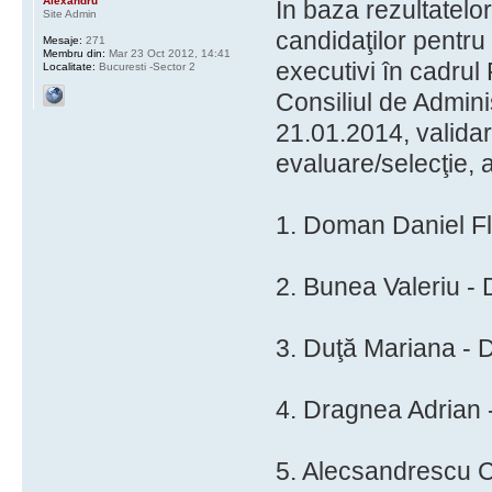
Alexandru
În baza rezultatelor
Site Admin
candidaţilor pentru 
Mesaje:
271
Membru din:
Mar 23 Oct 2012, 14:41
executivi în cadru
Localitate:
Bucuresti -Sector 2
Consiliul de Adminis
21.01.2014, validar
evaluare/selecţie, a
1. Doman Daniel Fl
2. Bunea Valeriu - 
3. Duţă Mariana - D
4. Dragnea Adrian 
5. Alecsandrescu Co