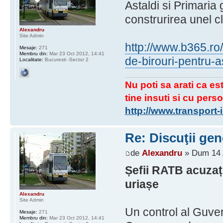
Astaldi si Primaria
construrirea unel cl
Alexandru
Site Admin
http://www.b365.ro
Mesaje:
271
Membru din:
Mar 23 Oct 2012, 14:41
de-birouri-pentru-a
Localitate:
Bucuresti -Sector 2
Nu poti sa arati ca est
tine insuti si cu perso
http://www.transport
Re: Discuţii gen
de
Alexandru
» Dum 14 
Șefii RATB acuzați
uriașe
Alexandru
Site Admin
Un control al Guvern
Mesaje:
271
Membru din:
Mar 23 Oct 2012, 14:41