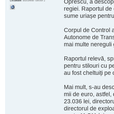
Oprescu, a descoper
Localitate:
Bucuresti -Sector 2
regiei. Raportul de
sume uriașe pentru s
Corpul de Control al
Autonome de Trans
mai multe nereguli 
Raportul relevă, sp
pentru stilouri cu p
au fost cheltuiți pe
Mai mult, s-au desc
mii de euro, astfel
23.036 lei, director
directorul de explo