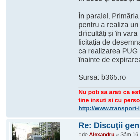
În paralel, Primăria
pentru a realiza u
dificultăți și în va
licitația de desemn
ca realizarea PUG s
înainte de expirare
Sursa: b365.ro
Nu poti sa arati ca est
tine insuti si cu perso
http://www.transport
Re: Discuţii gen
de
Alexandru
» Sâm 16 