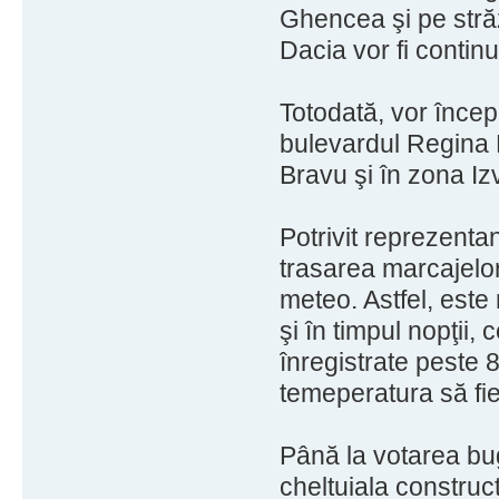
Ghencea şi pe străz
Dacia vor fi continu
Totodată, vor încep
bulevardul Regina E
Bravu şi în zona Iz
Potrivit reprezentan
trasarea marcajelor
meteo. Astfel, este
şi în timpul nopţii, 
înregistrate peste 
temeperatura să fie
Până la votarea buge
cheltuiala construc