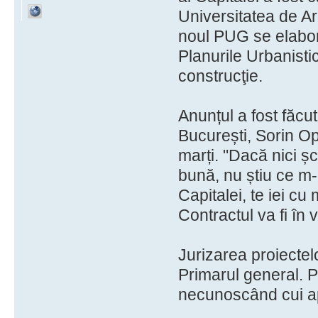
Universitatea de Ar
noul PUG se elabor
Planurile Urbanistic
construcţie.
Anunțul a fost făcu
București, Sorin Op
marți. "Dacă nici șc
bună, nu știu ce m-a
Capitalei, te iei cu
Contractul va fi în 
Jurizarea proiectel
Primarul general. P
necunoscând cui ap