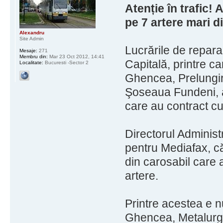
Atenție în trafic! 
pe 7 artere mari d
Alexandru
Site Admin
Lucrările de repara
Mesaje:
271
Membru din:
Mar 23 Oct 2012, 14:41
Capitală, printre c
Localitate:
Bucuresti -Sector 2
Ghencea, Prelungir
Şoseaua Fundeni, au
care au contract cu 
Directorul Administr
pentru Mediafax, că
din carosabil care
artere.
Printre acestea e 
Ghencea, Metalurgi