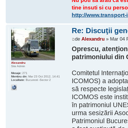
Nu poti sa arati ca est
tine insuti si cu perso
http://www.transport
Re: Discuţii gen
de
Alexandru
» Mar 04 F
Oprescu, atenţio
patrimoniului din 
Alexandru
Site Admin
Comitetul Internaţio
Mesaje:
271
Membru din:
Mar 23 Oct 2012, 14:41
ICOMOS) a adoptat r
Localitate:
Bucuresti -Sector 2
să respecte legislaţ
ICOMOS este institu
în patrimoniul UNES
urma sesizării Asoc
Patrimoniul Bucure