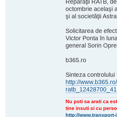
Reparaţii RATB, de
octombrie acelaşi an
şi al societăţii Ast
Solicitarea de efec
Victor Ponta în lun
general Sorin Opre
b365.ro
Sinteza controlului
http://www.b365.ro
ratb_12428700_41
Nu poti sa arati ca est
tine insuti si cu perso
http://www.transport