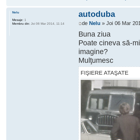
autoduba
Nelu
Mesaje:
1
de
Nelu
» Joi 06 Mar 201
Membru din:
Joi 06 Mar 2014, 11:14
Buna ziua
Poate cineva să-mi
imagine?
Mulţumesc
FIŞIERE ATAŞATE