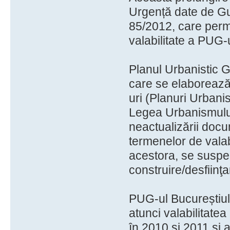
Urgență date de Gu
85/2012, care per
valabilitate a PUG-
Planul Urbanistic G
care se elaborează
uri (Planuri Urbanis
Legea Urbanismului d
neactualizării docu
termenelor de valab
acestora, se suspen
construire/desfiinţa
PUG-ul Bucureștiulu
atunci valabilitate
în 2010 și 2011 și 