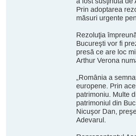
a fost susţinută de 
Prin adoptarea rezol
măsuri urgente pen
Rezoluţia împreună 
Bucureşti vor fi pr
presă ce are loc mi
Arthur Verona numă
„România a semnat m
europene. Prin acest
patrimoniu. Multe d
patrimoniul din Bucu
Nicuşor Dan, preşed
Adevarul.