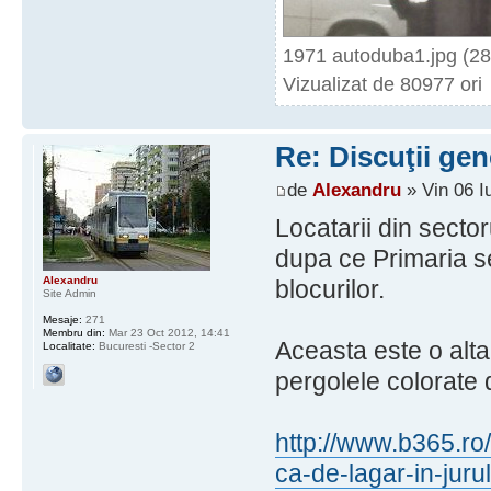
1971 autoduba1.jpg (28
Vizualizat de 80977 ori
Re: Discuţii gen
de
Alexandru
» Vin 06 I
Locatarii din sector
dupa ce Primaria se
Alexandru
blocurilor.
Site Admin
Mesaje:
271
Membru din:
Mar 23 Oct 2012, 14:41
Aceasta este o alt
Localitate:
Bucuresti -Sector 2
pergolele colorate 
http://www.b365.ro/
ca-de-lagar-in-juru