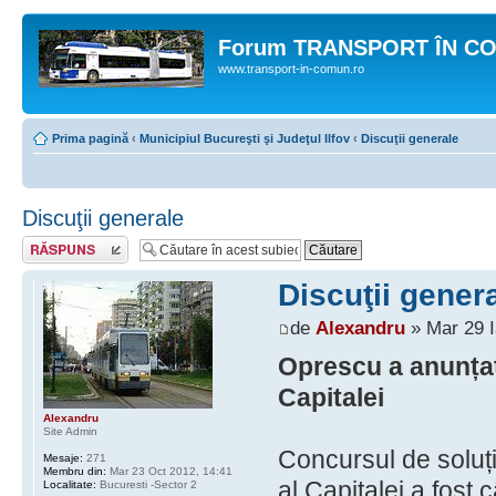
Forum TRANSPORT ÎN C
www.transport-in-comun.ro
Prima pagină
‹
Municipiul Bucureşti şi Judeţul Ilfov
‹
Discuţii generale
Discuţii generale
Răspunde
Discuţii gener
de
Alexandru
» Mar 29 I
Oprescu a anunțat
Capitalei
Alexandru
Site Admin
Concursul de soluți
Mesaje:
271
Membru din:
Mar 23 Oct 2012, 14:41
al Capitalei a fost 
Localitate:
Bucuresti -Sector 2