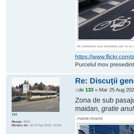
De indicatorul asta vandalizat clar nu se 
https://www.flickr.co
Purcelul mov presedint
Re: Discuţii gen
de
133
» Mar 25 Aug 202
Zona de sub pasajul
maidan,
gratie anul
133
FIŞIERE ATAŞATE
Mesaje:
4861
Membru din:
Joi 07 Apr 2016, 22:04