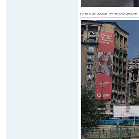
Pe post de idicator "sfarsit pista biciclete"