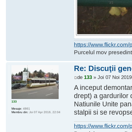
https://www.flickr.co
Purcelul mov presedint
Re: Discuţii gen
de
133
» Joi 07 Noi 2019
A inceput demontar
drept) a gardurilor
133
Natiunile Unite pa
Mesaje:
4861
stalpii si se revops
Membru din:
Joi 07 Apr 2016, 22:04
https://www.flickr.co