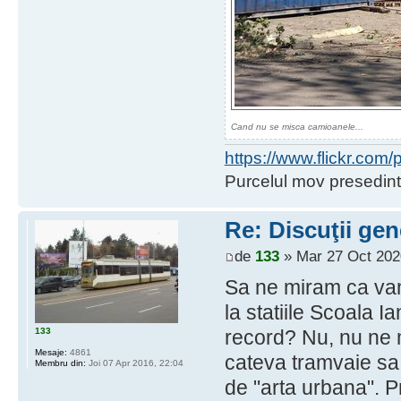
Cand nu se misca camioanele...
https://www.flickr.co
Purcelul mov presedint
Re: Discuţii gen
de
133
» Mar 27 Oct 202
Sa ne miram ca vand
la statiile Scoala I
133
record? Nu, nu ne
Mesaje:
4861
cateva tramvaie sa
Membru din:
Joi 07 Apr 2016, 22:04
de "arta urbana". P