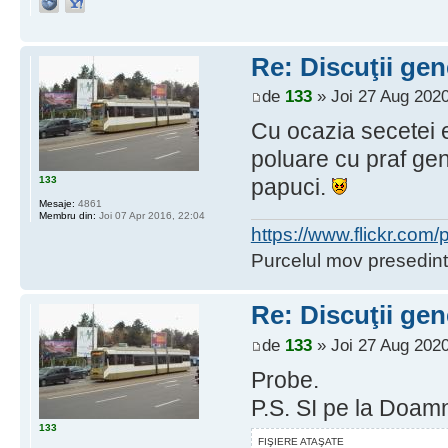
Re: Discuţii gen
de
133
» Joi 27 Aug 2020
Cu ocazia secetei e
poluare cu praf g
133
papuci.
Mesaje:
4861
Membru din:
Joi 07 Apr 2016, 22:04
https://www.flickr.co
Purcelul mov presedint
Re: Discuţii gen
de
133
» Joi 27 Aug 2020
Probe.
P.S. SI pe la Doam
133
FIŞIERE ATAŞATE