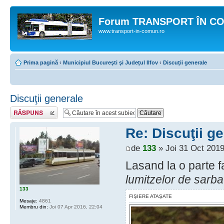
Forum TRANSPORT ÎN C
www.transport-in-comun.ro
Prima pagină
‹
Municipiul Bucureşti şi Judeţul Ilfov
‹
Discuţii generale
Discuţii generale
Răspunde
Re: Discuţii g
de
133
» Joi 31 Oct 2019
Lasand la o parte f
lumitzelor de sarba
133
FIŞIERE ATAŞATE
Mesaje:
4861
Membru din:
Joi 07 Apr 2016, 22:04