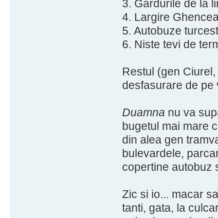
3. Gardurile de la li
4. Largire Ghencea
5. Autobuze turcest
6. Niste tevi de ter
Restul (gen Ciurel,
desfasurare de pe 
Duamna
nu va supar
bugetul mai mare c
din alea gen tramva
bulevardele, parcar
copertine autobuz s
Zic si io... macar 
tanti, gata, la culca