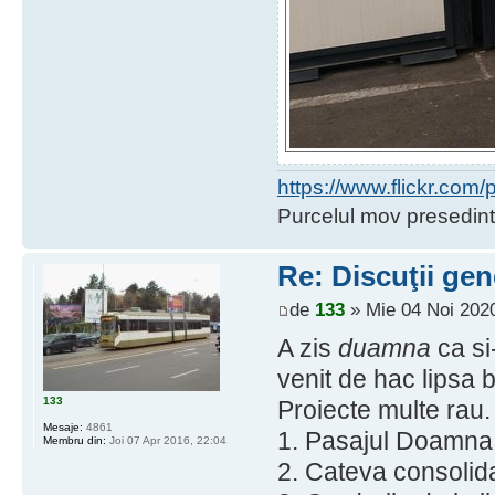
https://www.flickr.co
Purcelul mov presedint
Re: Discuţii gen
de
133
» Mie 04 Noi 2020
A zis
duamna
ca si
venit de hac lipsa ba
133
Proiecte multe rau.
Mesaje:
4861
1. Pasajul Doamna G
Membru din:
Joi 07 Apr 2016, 22:04
2. Cateva consolida