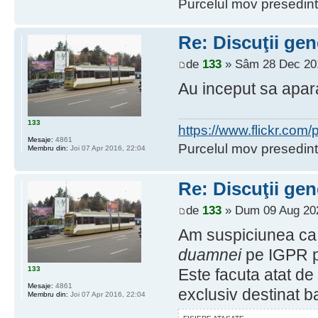
Purcelul mov presedint
Re: Discuţii gen
de
133
» Sâm 28 Dec 201
Au inceput sa apara
133
https://www.flickr.co
Mesaje:
4861
Purcelul mov presedint
Membru din:
Joi 07 Apr 2016, 22:04
Re: Discuţii gen
de
133
» Dum 09 Aug 202
Am suspiciunea ca 
duamnei
pe IGPR pe
133
Este facuta atat de 
Mesaje:
4861
exclusiv destinat ba
Membru din:
Joi 07 Apr 2016, 22:04