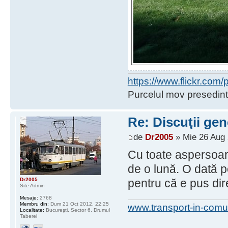
https://www.flickr.co
Purcelul mov presedint
Re: Discuţii gen
de
Dr2005
» Mie 26 Aug 
Cu toate aspersoare
de o lună. O dată p
Dr2005
pentru că e pus dire
Site Admin
Mesaje:
2768
Membru din:
Dum 21 Oct 2012, 22:25
www.transport-in-comu
Localitate:
Bucureşti, Sector 6, Drumul
Taberei