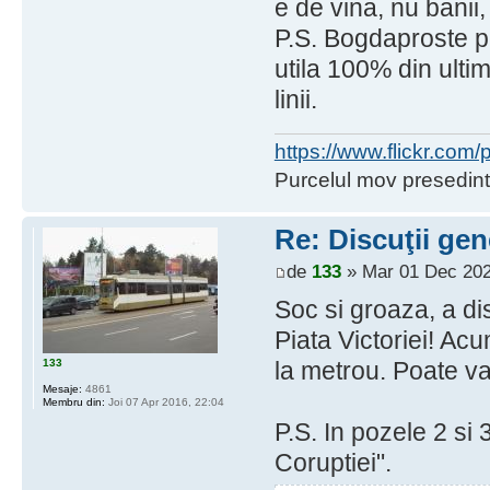
e de vina, nu banii, 
P.S. Bogdaproste pe
utila 100% din ultim
linii.
https://www.flickr.co
Purcelul mov presedint
Re: Discuţii gen
de
133
» Mar 01 Dec 202
Soc si groaza, a d
Piata Victoriei! Acu
133
la metrou. Poate va
Mesaje:
4861
Membru din:
Joi 07 Apr 2016, 22:04
P.S. In pozele 2 si
Coruptiei".