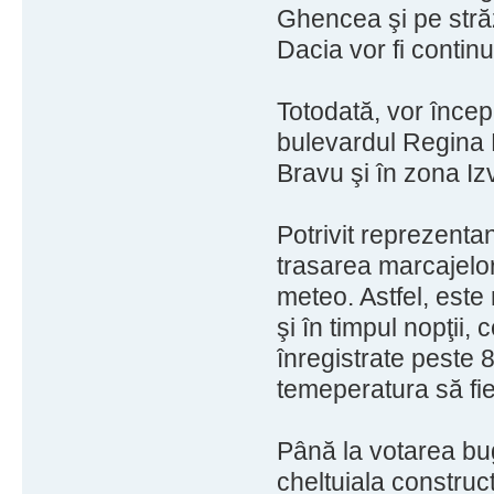
Ghencea şi pe străz
Dacia vor fi continu
Totodată, vor încep
bulevardul Regina E
Bravu şi în zona Iz
Potrivit reprezentan
trasarea marcajelor
meteo. Astfel, este
şi în timpul nopţii, 
înregistrate peste 
temeperatura să fie
Până la votarea buge
cheltuiala construc