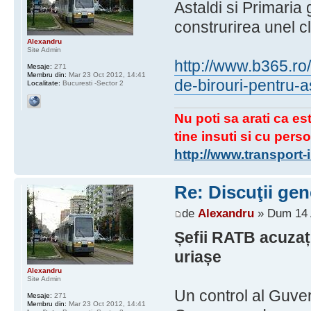
Astaldi si Primaria
construrirea unel cl
Alexandru
Site Admin
http://www.b365.ro
Mesaje:
271
Membru din:
Mar 23 Oct 2012, 14:41
de-birouri-pentru-a
Localitate:
Bucuresti -Sector 2
Nu poti sa arati ca est
tine insuti si cu perso
http://www.transport
Re: Discuţii gen
de
Alexandru
» Dum 14 
Șefii RATB acuzați
uriașe
Alexandru
Site Admin
Un control al Guvern
Mesaje:
271
Membru din:
Mar 23 Oct 2012, 14:41