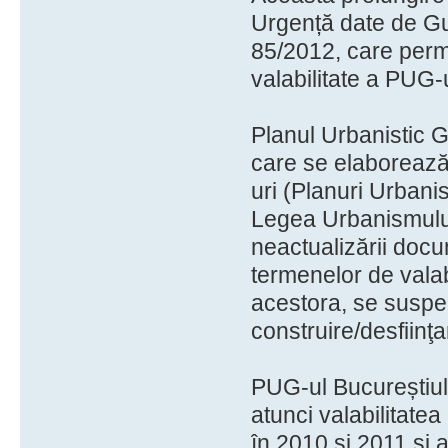
Urgență date de Gu
85/2012, care per
valabilitate a PUG-
Planul Urbanistic G
care se elaborează
uri (Planuri Urbanis
Legea Urbanismului d
neactualizării docu
termenelor de valab
acestora, se suspen
construire/desfiinţa
PUG-ul Bucureștiulu
atunci valabilitate
în 2010 și 2011 și 