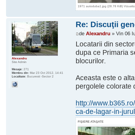
1971 autoduba1.jpg (28.78 KiB) Vizualiz
Re: Discuţii gen
de
Alexandru
» Vin 06 I
Locatarii din sector
dupa ce Primaria se
Alexandru
blocurilor.
Site Admin
Mesaje:
271
Membru din:
Mar 23 Oct 2012, 14:41
Aceasta este o alt
Localitate:
Bucuresti -Sector 2
pergolele colorate 
http://www.b365.ro/
ca-de-lagar-in-juru
FIŞIERE ATAŞATE