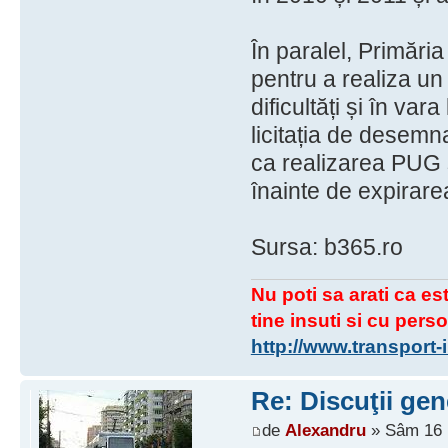
În paralel, Primăria
pentru a realiza u
dificultăți și în va
licitația de desemn
ca realizarea PUG s
înainte de expirare
Sursa: b365.ro
Nu poti sa arati ca est
tine insuti si cu perso
http://www.transport
Re: Discuţii gen
de
Alexandru
» Sâm 16 