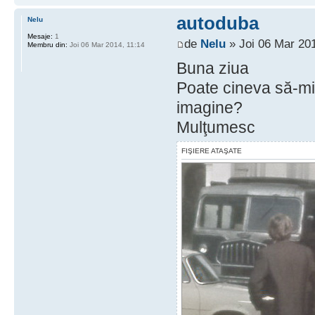
autoduba
Nelu
Mesaje:
1
de
Nelu
» Joi 06 Mar 201
Membru din:
Joi 06 Mar 2014, 11:14
Buna ziua
Poate cineva să-mi
imagine?
Mulţumesc
FIŞIERE ATAŞATE