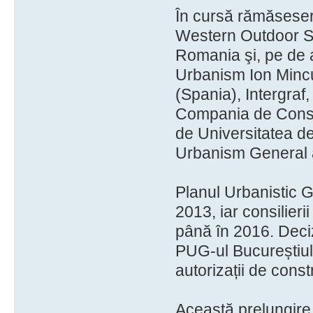
În cursă rămăseseră
Western Outdoor S
Romania şi, pe de a
Urbanism Ion Mincu
(Spania), Intergra
Compania de Consul
de Universitatea de
Urbanism General a
Planul Urbanistic G
2013, iar consilieri
până în 2016. Deci
PUG-ul Bucureștiului
autorizații de const
Această prelungire