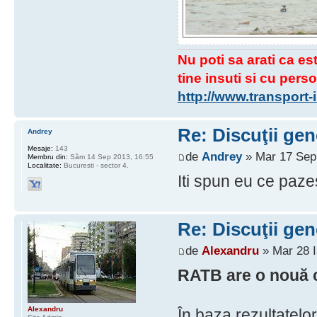
Nu poti sa arati ca est
tine insuti si cu perso
http://www.transport
Re: Discuţii gen
Andrey
Mesaje:
143
de
Andrey
» Mar 17 Sep
Membru din:
Sâm 14 Sep 2013, 16:55
Localitate:
Bucuresti - sector 4.
Iti spun eu ce pazes
Re: Discuţii gen
de
Alexandru
» Mar 28 I
RATB are o nouă c
Alexandru
În baza rezultatelor