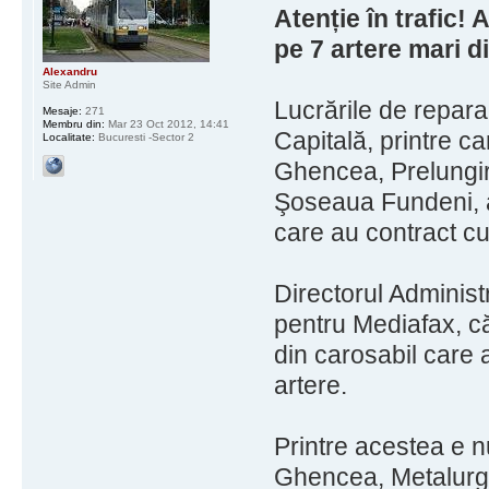
Atenție în trafic! 
pe 7 artere mari d
Alexandru
Site Admin
Lucrările de repara
Mesaje:
271
Membru din:
Mar 23 Oct 2012, 14:41
Capitală, printre c
Localitate:
Bucuresti -Sector 2
Ghencea, Prelungir
Şoseaua Fundeni, au
care au contract cu 
Directorul Administr
pentru Mediafax, că
din carosabil care
artere.
Printre acestea e 
Ghencea, Metalurgi