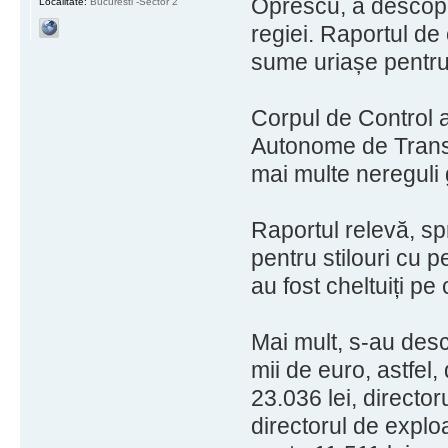
Oprescu, a descoper
Localitate:
Bucuresti -Sector 2
regiei. Raportul de
sume uriașe pentru s
Corpul de Control al
Autonome de Trans
mai multe nereguli 
Raportul relevă, sp
pentru stilouri cu p
au fost cheltuiți pe
Mai mult, s-au desc
mii de euro, astfel
23.036 lei, director
directorul de explo