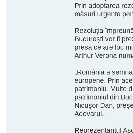
Prin adoptarea rezol
măsuri urgente pen
Rezoluţia împreună 
Bucureşti vor fi pr
presă ce are loc mi
Arthur Verona numă
„România a semnat m
europene. Prin acest
patrimoniu. Multe d
patrimoniul din Bucu
Nicuşor Dan, preşed
Adevarul.
Reprezentantul Aso