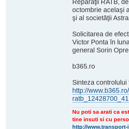
Reparaţii RATB, de
octombrie acelaşi an
şi al societăţii Ast
Solicitarea de efec
Victor Ponta în lun
general Sorin Opre
b365.ro
Sinteza controlului
http://www.b365.ro
ratb_12428700_41
Nu poti sa arati ca est
tine insuti si cu perso
http://www.transport