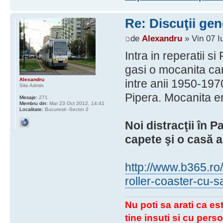
Re: Discuţii gen
de
Alexandru
» Vin 07 I
Intra in reperatii s
gasi o mocanita ca
Alexandru
intre anii 1950-1970 
Site Admin
Pipera. Mocanita e
Mesaje:
271
Membru din:
Mar 23 Oct 2012, 14:41
Localitate:
Bucuresti -Sector 2
Noi distracţii în P
capete şi o casă a
http://www.b365.ro/f
roller-coaster-cu-
Nu poti sa arati ca est
tine insuti si cu perso