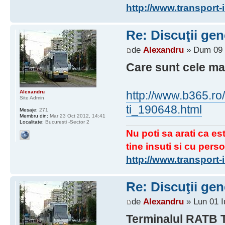
http://www.transport
Re: Discuţii gen
de
Alexandru
» Dum 09 I
Care sunt cele ma
Alexandru
http://www.b365.ro/
Site Admin
ti_190648.html
Mesaje:
271
Membru din:
Mar 23 Oct 2012, 14:41
Localitate:
Bucuresti -Sector 2
Nu poti sa arati ca est
tine insuti si cu perso
http://www.transport
Re: Discuţii gen
de
Alexandru
» Lun 01 I
Terminalul RATB T