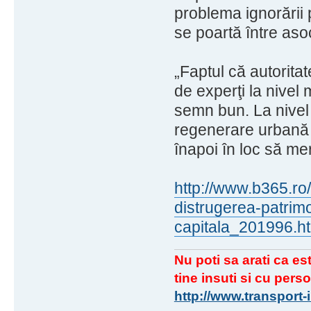
problema ignorării p
se poartă între asoci
„Faptul că autorit
de experţi la nivel
semn bun. La nivel
regenerare urbană 
înapoi în loc să me
http://www.b365.ro
distrugerea-patrimo
capitala_201996.h
Nu poti sa arati ca est
tine insuti si cu perso
http://www.transport