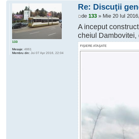
Re: Discuţii gen
de
133
» Mie 20 Iul 2016
A inceput construc
cheiul Dambovitei, 
133
FIŞIERE ATAŞATE
Mesaje:
4861
Membru din:
Joi 07 Apr 2016, 22:04