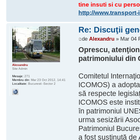
tine insuti si cu perso
http://www.transport
Re: Discuţii gen
de
Alexandru
» Mar 04 F
Oprescu, atenţio
patrimoniului din 
Alexandru
Site Admin
Comitetul Internaţio
Mesaje:
271
Membru din:
Mar 23 Oct 2012, 14:41
ICOMOS) a adoptat r
Localitate:
Bucuresti -Sector 2
să respecte legislaţ
ICOMOS este institu
în patrimoniul UNES
urma sesizării Asoc
Patrimoniul Bucure
a fost susţinută de 