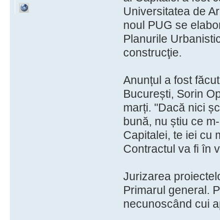
Universitatea de Ar
noul PUG se elabor
Planurile Urbanistic
construcţie.
Anunțul a fost făcu
București, Sorin Op
marți. "Dacă nici șc
bună, nu știu ce m-a
Capitalei, te iei cu
Contractul va fi în 
Jurizarea proiectel
Primarul general. P
necunoscând cui ap