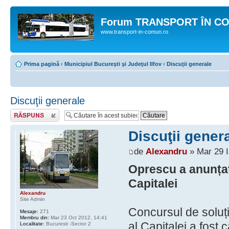
Forum TRANSPORT ÎN C
www.transport-in-comun.ro
Prima pagină
‹
Municipiul Bucureşti şi Judeţul Ilfov
‹
Discuţii generale
Discuţii generale
Răspunde
Discuţii gener
de
Alexandru
» Mar 29 I
Oprescu a anunțat
Capitalei
Alexandru
Site Admin
Concursul de soluți
Mesaje:
271
Membru din:
Mar 23 Oct 2012, 14:41
al Capitalei a fost 
Localitate:
Bucuresti -Sector 2