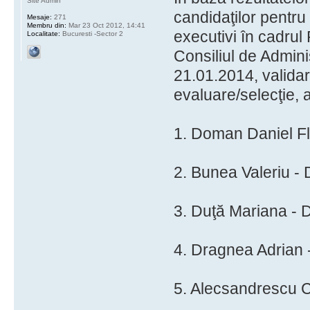
Site Admin
candidaţilor pentru 
Mesaje:
271
Membru din:
Mar 23 Oct 2012, 14:41
executivi în cadru
Localitate:
Bucuresti -Sector 2
Consiliul de Adminis
21.01.2014, validar
evaluare/selecţie, a
1. Doman Daniel Fl
2. Bunea Valeriu - 
3. Duţă Mariana - D
4. Dragnea Adrian 
5. Alecsandrescu Co