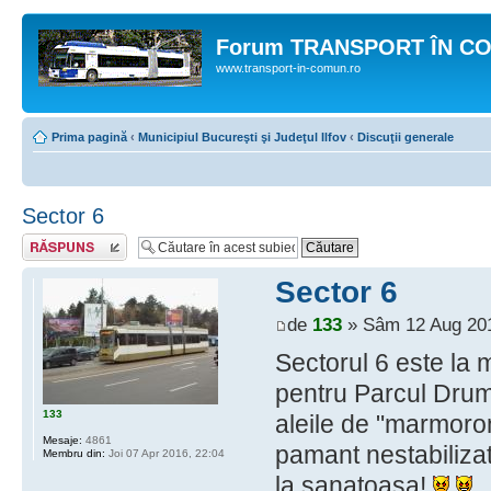
Forum TRANSPORT ÎN C
www.transport-in-comun.ro
Prima pagină
‹
Municipiul Bucureşti şi Judeţul Ilfov
‹
Discuţii generale
Sector 6
Răspunde
Sector 6
de
133
» Sâm 12 Aug 201
Sectorul 6 este la 
pentru Parcul Drum
133
aleile de "marmoro
Mesaje:
4861
pamant nestabilizate
Membru din:
Joi 07 Apr 2016, 22:04
la sanatoasa!