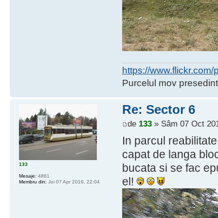
https://www.flickr.co
Purcelul mov presedint
Re: Sector 6
de
133
» Sâm 07 Oct 201
In parcul reabilita
capat de langa blocu
133
bucata si se fac e
Mesaje:
4861
el!
Membru din:
Joi 07 Apr 2016, 22:04