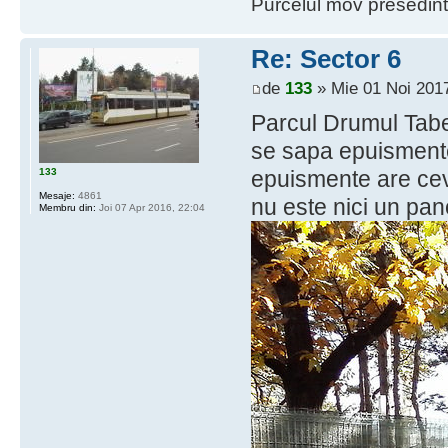
Purcelul mov presedint
Re: Sector 6
de
133
» Mie 01 Noi 2017
Parcul Drumul Taber
se sapa epuismente
133
epuismente are ceva
Mesaje:
4861
nu este nici un pan
Membru din:
Joi 07 Apr 2016, 22:04