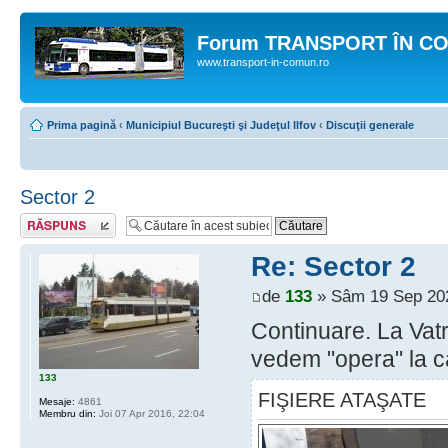
Forum TRANSPORT ÎN C
www.transport-in-comun.ro
Prima pagină
‹
Municipiul Bucureşti şi Judeţul Ilfov
‹
Discuţii generale
Sector 2
Răspunde
Re: Sector 2
de
133
» Sâm 19 Sep 202
Continuare. La Vat
vedem "opera" la ca
133
FIŞIERE ATAŞATE
Mesaje:
4861
Membru din:
Joi 07 Apr 2016, 22:04