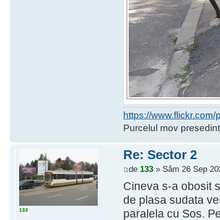
https://www.flickr.co
Purcelul mov presedint
Re: Sector 2
de
133
» Sâm 26 Sep 202
Cineva s-a obosit 
de plasa sudata ve
133
paralela cu Sos. Pe