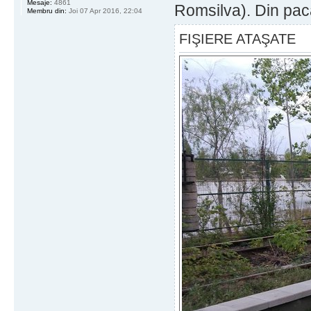
Mesaje:
4861
Romsilva). Din pac
Membru din:
Joi 07 Apr 2016, 22:04
FIŞIERE ATAŞATE