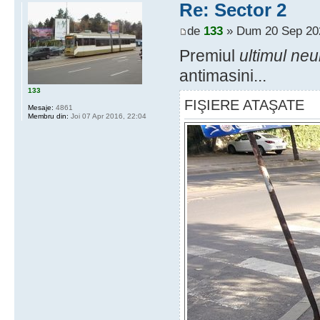
Re: Sector 2
de
133
» Dum 20 Sep 202
Premiul
ultimul ne
antimasini...
133
FIŞIERE ATAŞATE
Mesaje:
4861
Membru din:
Joi 07 Apr 2016, 22:04