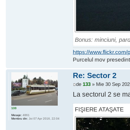
Bonus: minciuni, pard
https://www.flickr.co
Purcelul mov presedint
Re: Sector 2
de
133
» Mie 30 Sep 202
La sectorul 2 se ma
FIŞIERE ATAŞATE
133
Mesaje:
4861
Membru din:
Joi 07 Apr 2016, 22:04