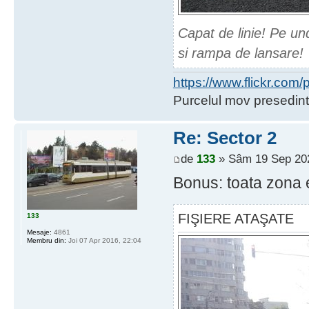
Capat de linie! Pe un
si rampa de lansare!
https://www.flickr.co
Purcelul mov presedint
Re: Sector 2
de
133
» Sâm 19 Sep 202
Bonus: toata zona e
FIŞIERE ATAŞATE
133
Mesaje:
4861
Membru din:
Joi 07 Apr 2016, 22:04