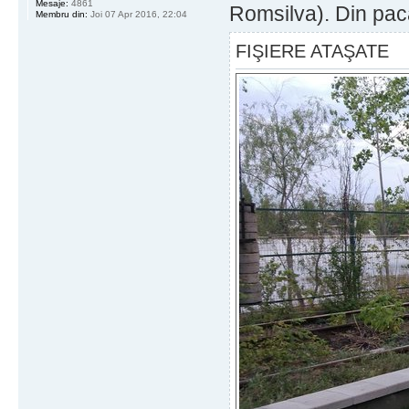
Mesaje:
4861
Romsilva). Din pac
Membru din:
Joi 07 Apr 2016, 22:04
FIŞIERE ATAŞATE