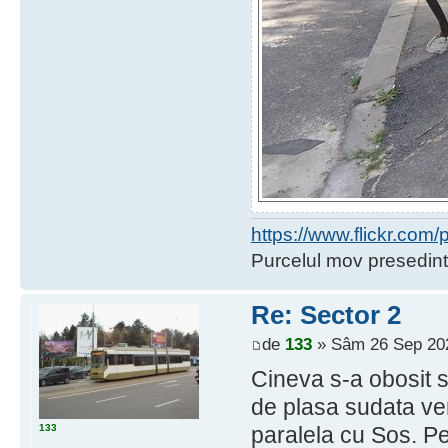
https://www.flickr.co
Purcelul mov presedint
Re: Sector 2
de
133
» Sâm 26 Sep 202
Cineva s-a obosit 
de plasa sudata ve
133
paralela cu Sos. Pe