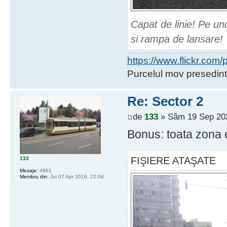
Capat de linie! Pe un
si rampa de lansare!
https://www.flickr.co
Purcelul mov presedint
Re: Sector 2
de
133
» Sâm 19 Sep 202
Bonus: toata zona e
FIŞIERE ATAŞATE
133
Mesaje:
4861
Membru din:
Joi 07 Apr 2016, 22:04