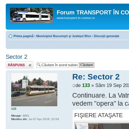
Forum TRANSPORT ÎN C
www.transport-in-comun.ro
Prima pagină
‹
Municipiul Bucureşti şi Judeţul Ilfov
‹
Discuţii generale
Sector 2
Răspunde
Re: Sector 2
de
133
» Sâm 19 Sep 202
Continuare. La Vat
vedem "opera" la ca
133
FIŞIERE ATAŞATE
Mesaje:
4861
Membru din:
Joi 07 Apr 2016, 22:04