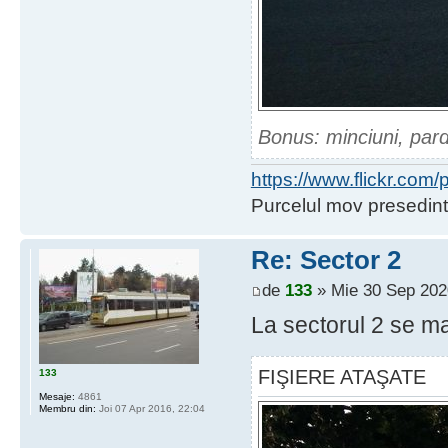
Bonus: minciuni, pard
https://www.flickr.co
Purcelul mov presedint
Re: Sector 2
de
133
» Mie 30 Sep 202
La sectorul 2 se ma
FIŞIERE ATAŞATE
133
Mesaje:
4861
Membru din:
Joi 07 Apr 2016, 22:04