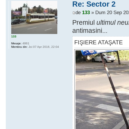
Re: Sector 2
de
133
» Dum 20 Sep 202
Premiul
ultimul ne
antimasini...
133
FIŞIERE ATAŞATE
Mesaje:
4861
Membru din:
Joi 07 Apr 2016, 22:04