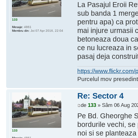
La Pasajul Eroii Rev
sub banda 1 merge d
133
pentru apa) ca prote
Mesaje:
4861
mai injure urmasii 
Membru din:
Joi 07 Apr 2016, 22:04
betoneaza doua cam
ce nu lucreaza in s
pasaj deja construi
https://www.flickr.co
Purcelul mov presedint
Re: Sector 4
de
133
» Sâm 06 Aug 202
Pe Bd. Gheorghe Sin
bordurile vechi, se
133
noi si se planteaza
Mesaje:
4861