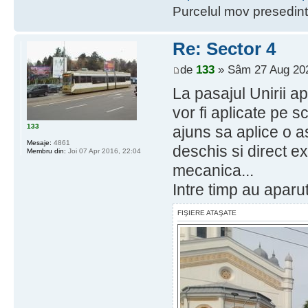
Purcelul mov presedint
Re: Sector 4
de
133
» Sâm 27 Aug 202
La pasajul Unirii ap
vor fi aplicate pe 
133
ajuns sa aplice o as
Mesaje:
4861
deschis si direct e
Membru din:
Joi 07 Apr 2016, 22:04
mecanica...
Intre timp au aparut
FIŞIERE ATAŞATE