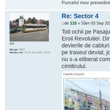
Purcelul mov presedint
Re: Sector 4
de
133
» Sâm 03 Sep 202
Toti ochii pe Pasaju
Eroii Revolutiei. Di
133
devierile de cablu
Mesaje:
4861
pe traseul deviat, 
Membru din:
Joi 07 Apr 2016, 22:04
nu s-a eliberat com
cimitirului.
FIŞIERE ATAŞATE