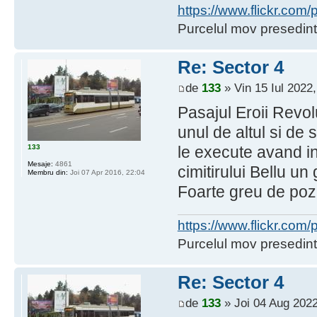
https://www.flickr.co
Purcelul mov presedint
Re: Sector 4
de
133
» Vin 15 Iul 2022,
Pasajul Eroii Revol
unul de altul si de
133
le execute avand in
Mesaje:
4861
cimitirului Bellu un
Membru din:
Joi 07 Apr 2016, 22:04
Foarte greu de pozat
https://www.flickr.co
Purcelul mov presedint
Re: Sector 4
de
133
» Joi 04 Aug 2022