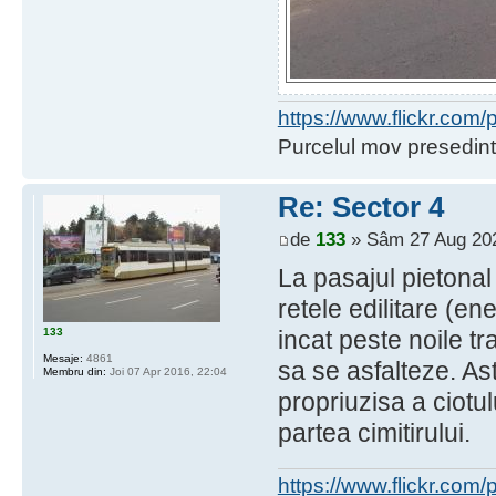
https://www.flickr.co
Purcelul mov presedint
Re: Sector 4
de
133
» Sâm 27 Aug 202
La pasajul pietonal 
retele edilitare (en
133
incat peste noile t
Mesaje:
4861
sa se asfalteze. A
Membru din:
Joi 07 Apr 2016, 22:04
propriuzisa a ciotu
partea cimitirului.
https://www.flickr.co