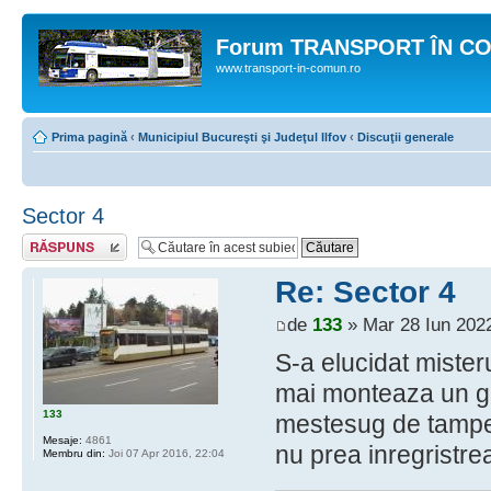
Forum TRANSPORT ÎN C
www.transport-in-comun.ro
Prima pagină
‹
Municipiul Bucureşti şi Judeţul Ilfov
‹
Discuţii generale
Sector 4
Răspunde
Re: Sector 4
de
133
» Mar 28 Iun 2022
S-a elucidat misteru
mai monteaza un gar
133
mestesug de tampeni
Mesaje:
4861
nu prea inregristre
Membru din:
Joi 07 Apr 2016, 22:04