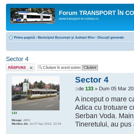
Forum TRANSPORT ÎN C
www.transport-in-comun.ro
Prima pagină
‹
Municipiul Bucureşti şi Judeţul Ilfov
‹
Discuţii generale
Sector 4
Răspunde
Sector 4
de
133
» Dum 05 Mar 201
A inceput o mare ca
Adica cu trotuare cu
133
Serban Voda. Maine 
Mesaje:
4861
Tineretului, au pus
Membru din:
Joi 07 Apr 2016, 22:04