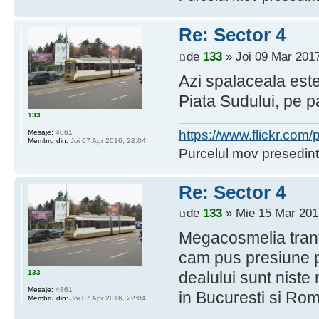
Re: Sector 4
de
133
» Joi 09 Mar 2017
Azi spalaceala este
Piata Sudului, pe pa
133
https://www.flickr.co
Mesaje:
4861
Membru din:
Joi 07 Apr 2016, 22:04
Purcelul mov presedint
Re: Sector 4
de
133
» Mie 15 Mar 201
Megacosmelia tranti
cam pus presiune pe
133
dealului sunt niste 
Mesaje:
4861
in Bucuresti si Rom
Membru din:
Joi 07 Apr 2016, 22:04