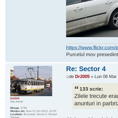
https://www.flickr.co
Purcelul mov presedint
Re: Sector 4
de
Dr2005
» Lun 06 Mar 
133 scrie:
Zilele trecute era
Dr2005
Site Admin
anunturi in parbr
Mesaje:
2768
Membru din:
Dum 21 Oct 2012, 22:25
Localitate:
Bucureşti, Sector 6, Drumul
Taberei