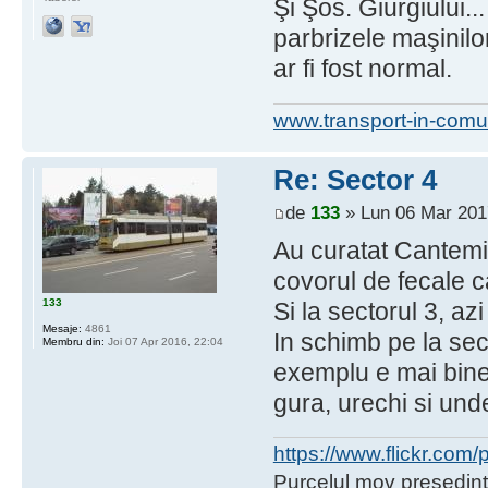
Şi Şos. Giurgiului..
parbrizele maşinil
ar fi fost normal.
www.transport-in-comu
Re: Sector 4
de
133
» Lun 06 Mar 201
Au curatat Cantemi
covorul de fecale c
133
Si la sectorul 3, az
Mesaje:
4861
In schimb pe la sect
Membru din:
Joi 07 Apr 2016, 22:04
exemplu e mai bine 
gura, urechi si und
https://www.flickr.co
Purcelul mov presedint