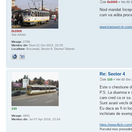
de
Dr2005
» Vin 02 
Noul mandat începe 
cum va arăta proces
www.transport-in-com
Dr2005
Site Admin
Mesaje:
2768
Membru din:
Dum 21 Oct 2012, 22:25
Localitate:
Bucureşti, Sector 6, Drumul Taberei
Re: Sector 4
de
133
» Vin 02 Oct 
Este o chestiune d
P.S. La
duamna
e s
care cred ca or sa 
Sunt avarii vechi d
Eu daca as fi in lo
133
inchiriate de exemp
Mesaje:
4861
Membru din:
Joi 07 Apr 2016, 22:04
https://www.flickr.c
Purcelul mov presedint