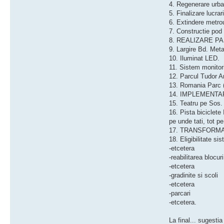
4. Regenerare urba
5. Finalizare lucrar
6. Extindere metro
7. Constructie pod 
8. REALIZARE P
9. Largire Bd. Met
10. Iluminat LED.
11. Sistem monitor
12. Parcul Tudor A
13. Romania Parc (t
14. IMPLEMENTAR
15. Teatru pe Sos. 
16. Pista biciclete
pe unde tati, tot pe
17. TRANSFORMAREA
18. Eligibilitate 
-etcetera
-reabilitarea blocuri
-etcetera
-gradinite si scoli
-etcetera
-parcari
-etcetera.
La final... sugesti