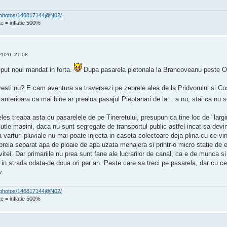
om/photos/146817144@N02/
e = inflatie 500%
2020, 21:08
eput noul mandat in forta.
Dupa pasarela pietonala la Brancoveanu peste Olte
esti nu? E cam aventura sa traversezi pe zebrele alea de la Pridvorului si Co
nterioara ca mai bine ar prealua pasajul Pieptanari de la... a nu, stai ca nu
les treaba asta cu pasarelele de pe Tineretului, presupun ca tine loc de "largire
tle masini, daca nu sunt segregate de transportul public astfel incat sa devi
a varfuri pluviale nu mai poate injecta in caseta colectoare deja plina cu ce v
preia separat apa de ploaie de apa uzata menajera si printr-o micro statie de 
ei. Dar primariile nu prea sunt fane ale lucrarilor de canal, ca e de munca si 
a in strada odata-de doua ori per an. Peste care sa treci pe pasarela, dar cu ce
v.
om/photos/146817144@N02/
e = inflatie 500%