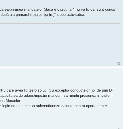
area-primirea mandatelor (dacă e cazul, la 4 nu va fi, dar sunt curios
după aia primarul (re)ales îşi (re)începe activitatea.
ru care avea fix zero solutii (cu exceptia conductelor noi de prin DT
capacitatea de adaos/injectie n-ai cum sa mentii presiunea in sistem.
na Morarilor.
are logic ca primaria sa subventioneze caldura pentru apartamente