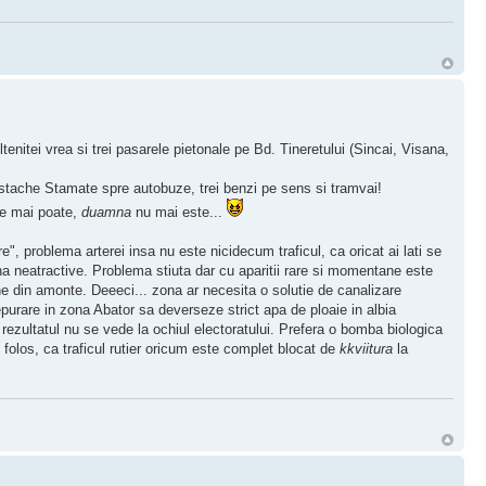
nitei vrea si trei pasarele pietonale pe Bd. Tineretului (Sincai, Visana,
stache Stamate spre autobuze, trei benzi pe sens si tramvai!
 se mai poate,
duamna
nu mai este...
", problema arterei insa nu este nicidecum traficul, ca oricat ai lati se
na neatractive. Problema stiuta dar cu aparitii rare si momentane este
ine din amonte. Deeeci... zona ar necesita o solutie de canalizare
epurare in zona Abator sa deverseze strict apa de ploaie in albia
rezultatul nu se vede la ochiul electoratului. Prefera o bomba biologica
 folos, ca traficul rutier oricum este complet blocat de
kkviitura
la