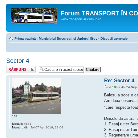
Forum TRANSPORT ÎN C
www.transport-in-comun.ro
Prima pagină
‹
Municipiul Bucureşti şi Judeţul Ilfov
‹
Discuţii generale
Sector 4
Răspunde
Re: Sector 4
de
133
» Joi 24 Sep
Balosu a scos o car
Am doua observatii 
"care respecta toat
133
Dincolo de asta...
1. Pasaj rutier Ber
Mesaje:
4861
Membru din:
Joi 07 Apr 2016, 22:04
2. Pasaj rutier Tur
3. Regenerare urb