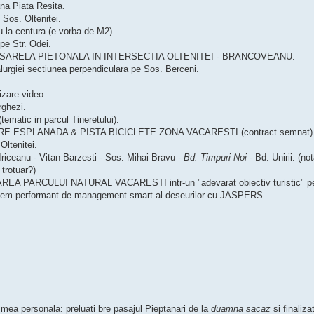
na Piata Resita.
i Sos. Oltenitei.
u la centura (e vorba de M2).
pe Str. Odei.
ASARELA PIETONALA IN INTERSECTIA OLTENITEI - BRANCOVEANU.
alurgiei sectiunea perpendiculara pe Sos. Berceni.
izare video.
rghezi.
ematic in parcul Tineretului).
E ESPLANADA & PISTA BICICLETE ZONA VACARESTI (contract semnat)
Oltenitei.
 Iriceanu - Vitan Barzesti - Sos. Mihai Bravu -
Bd. Timpuri Noi
- Bd. Unirii. (no
 trotuar?)
 PARCULUI NATURAL VACARESTI intr-un "adevarat obiectiv turistic" pentru 
sistem performant de management smart al deseurilor cu JASPERS.
a mea personala: preluati bre pasajul Pieptanari de la
duamna sacaz
si finalizat