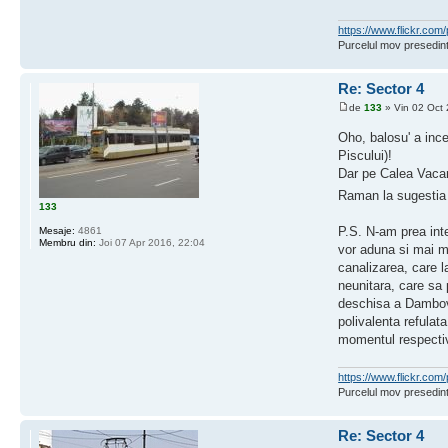
https://www.flickr.c
Purcelul mov presedint
Re: Sector 4
de
133
» Vin 02 Oct 
Oho, balosu' a inc
Piscului)!
Dar pe Calea Vacar
Raman la sugestia a
133
P.S. N-am prea inte
Mesaje:
4861
Membru din:
Joi 07 Apr 2016, 22:04
vor aduna si mai mu
canalizarea, care l
neunitara, care sa 
deschisa a Dambovit
polivalenta refulat
momentul respecti
https://www.flickr.c
Purcelul mov presedint
Re: Sector 4