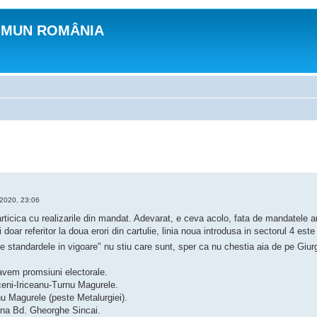
OMUN ROMÂNIA
 2020, 23:06
ticica cu realizarile din mandat. Adevarat, e ceva acolo, fata de mandatele a
doar referitor la doua erori din cartulie, linia noua introdusa in sectorul 4 est
e standardele in vigoare" nu stiu care sunt, sper ca nu chestia aia de pe Giurg
 avem promsiuni electorale.
ceni-Iriceanu-Turnu Magurele.
nu Magurele (peste Metalurgiei).
ana Bd. Gheorghe Sincai.