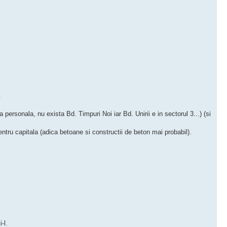
.
ta personala, nu exista Bd. Timpuri Noi iar Bd. Unirii e in sectorul 3...) (si
capitala (adica betoane si constructii de beton mai probabil).
i-l.