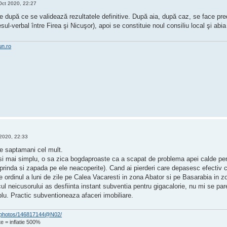
Oct 2020, 22:27
după ce se validează rezultatele definitive. După aia, după caz, se face pred
ul-verbal între Firea şi Nicuşor), apoi se constituie noul consiliu local şi abia 
un.ro
2020, 22:33
e saptamani cel mult.
i mai simplu, o sa zica bogdaproaste ca a scapat de problema apei calde pent
prinda si zapada pe ele neacoperite). Cand ai pierderi care depasesc efectiv 
e ordinul a luni de zile pe Calea Vacaresti in zona Abator si pe Basarabia in zo
cul neicusorului as desfiinta instant subventia pentru gigacalorie, nu mi se p
lu. Practic subventioneaza afaceri imobiliare.
om/photos/146817144@N02/
e = inflatie 500%