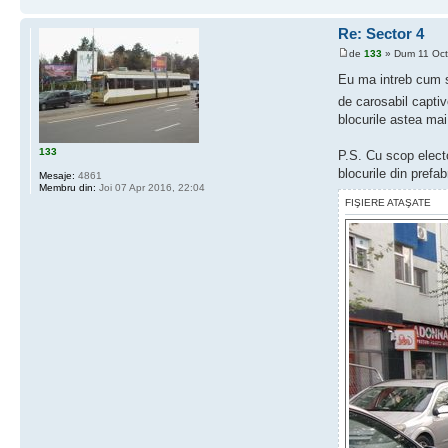
Re: Sector 4
de
133
» Dum 11 Oct
Eu ma intreb cum s
de carosabil captiv
blocurile astea mai
133
P.S. Cu scop electo
blocurile din prefa
Mesaje:
4861
Membru din:
Joi 07 Apr 2016, 22:04
FIŞIERE ATAŞATE