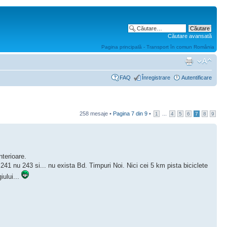
Căutare avansată
Pagina principală - Transport în comun România
FAQ
Înregistrare
Autentificare
258 mesaje •
Pagina
7
din
9
•
...
1
4
5
6
7
8
9
nterioare.
e 241 nu 243 si... nu exista Bd. Timpuri Noi. Nici cei 5 km pista biciclete
iului...