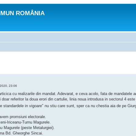
OMUN ROMÂNIA
 2020, 23:06
ticica cu realizarile din mandat. Adevarat, e ceva acolo, fata de mandatele a
doar referitor la doua erori din cartulie, linia noua introdusa in sectorul 4 est
e standardele in vigoare" nu stiu care sunt, sper ca nu chestia aia de pe Giurg
 avem promsiuni electorale.
ceni-Iriceanu-Turnu Magurele.
nu Magurele (peste Metalurgiei).
ana Bd. Gheorghe Sincai.