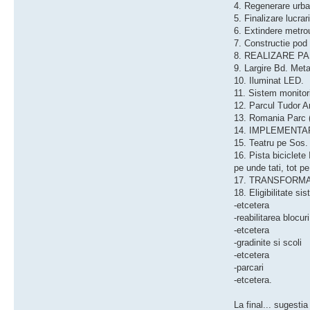
4. Regenerare urba
5. Finalizare lucrar
6. Extindere metro
7. Constructie pod 
8. REALIZARE P
9. Largire Bd. Met
10. Iluminat LED.
11. Sistem monitor
12. Parcul Tudor A
13. Romania Parc (t
14. IMPLEMENTAR
15. Teatru pe Sos. 
16. Pista biciclete
pe unde tati, tot pe
17. TRANSFORMAREA
18. Eligibilitate 
-etcetera
-reabilitarea blocuri
-etcetera
-gradinite si scoli
-etcetera
-parcari
-etcetera.
La final... sugesti