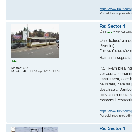
https://www.flickr.c
Purcelul mov presedint
Re: Sector 4
de
133
» Vin 02 Oct 
Oho, balosu' a inc
Piscului)!
Dar pe Calea Vacar
Raman la sugestia a
133
P.S. N-am prea inte
Mesaje:
4861
Membru din:
Joi 07 Apr 2016, 22:04
vor aduna si mai mu
canalizarea, care l
neunitara, care sa 
deschisa a Dambovit
polivalenta refulat
momentul respecti
https://www.flickr.c
Purcelul mov presedint
Re: Sector 4