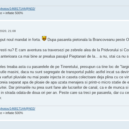
om/photos/146817144@N02/
e = inflatie 500%
2020, 21:08
eput noul mandat in forta.
Dupa pasarela pietonala la Brancoveanu peste Olte
esti nu? E cam aventura sa traversezi pe zebrele alea de la Pridvorului si Co
nterioara ca mai bine ar prealua pasajul Pieptanari de la... a nu, stai ca nu
les treaba asta cu pasarelele de pe Tineretului, presupun ca tine loc de "largire
tle masini, daca nu sunt segregate de transportul public astfel incat sa devi
a varfuri pluviale nu mai poate injecta in caseta colectoare deja plina cu ce v
preia separat apa de ploaie de apa uzata menajera si printr-o micro statie de 
ei. Dar primariile nu prea sunt fane ale lucrarilor de canal, ca e de munca si 
a in strada odata-de doua ori per an. Peste care sa treci pe pasarela, dar cu ce
v.
om/photos/146817144@N02/
e = inflatie 500%