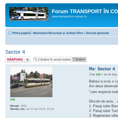
Forum TRANSPORT ÎN C
www.transport-in-comun.ro
Prima pagină
‹
Municipiul Bucureşti şi Judeţul Ilfov
‹
Discuţii generale
Sector 4
Răspunde
Re: Sector 4
de
133
» Joi 24 Sep
Balosu a scos o car
Am doua observatii 
"care respecta toat
133
Dincolo de asta...
1. Pasaj rutier Ber
Mesaje:
4861
Membru din:
Joi 07 Apr 2016, 22:04
2. Pasaj rutier Tur
3. Regenerare urb