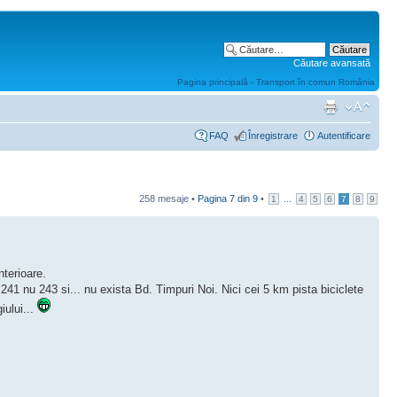
Căutare avansată
Pagina principală - Transport în comun România
FAQ
Înregistrare
Autentificare
258 mesaje •
Pagina
7
din
9
•
...
1
4
5
6
7
8
9
nterioare.
e 241 nu 243 si... nu exista Bd. Timpuri Noi. Nici cei 5 km pista biciclete
iului...