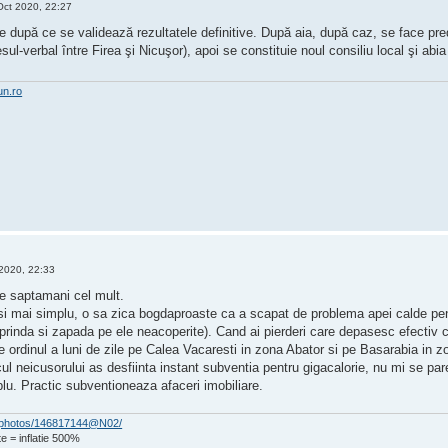
Oct 2020, 22:27
după ce se validează rezultatele definitive. După aia, după caz, se face pred
ul-verbal între Firea şi Nicuşor), apoi se constituie noul consiliu local şi abia 
un.ro
2020, 22:33
e saptamani cel mult.
i mai simplu, o sa zica bogdaproaste ca a scapat de problema apei calde pent
prinda si zapada pe ele neacoperite). Cand ai pierderi care depasesc efectiv 
e ordinul a luni de zile pe Calea Vacaresti in zona Abator si pe Basarabia in zo
cul neicusorului as desfiinta instant subventia pentru gigacalorie, nu mi se p
lu. Practic subventioneaza afaceri imobiliare.
om/photos/146817144@N02/
e = inflatie 500%