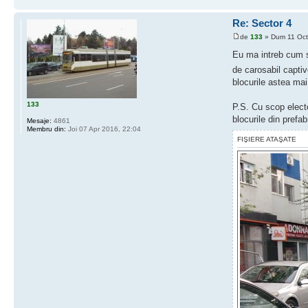
Re: Sector 4
de
133
» Dum 11 Oct
Eu ma intreb cum s
de carosabil captiv
blocurile astea mai
133
P.S. Cu scop electo
blocurile din prefa
Mesaje:
4861
Membru din:
Joi 07 Apr 2016, 22:04
FIŞIERE ATAŞATE