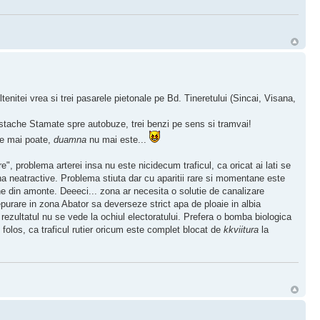
nitei vrea si trei pasarele pietonale pe Bd. Tineretului (Sincai, Visana,
stache Stamate spre autobuze, trei benzi pe sens si tramvai!
 se mai poate,
duamna
nu mai este...
", problema arterei insa nu este nicidecum traficul, ca oricat ai lati se
na neatractive. Problema stiuta dar cu aparitii rare si momentane este
ine din amonte. Deeeci... zona ar necesita o solutie de canalizare
epurare in zona Abator sa deverseze strict apa de ploaie in albia
rezultatul nu se vede la ochiul electoratului. Prefera o bomba biologica
 folos, ca traficul rutier oricum este complet blocat de
kkviitura
la