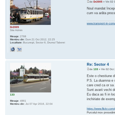
de
Dr2005
» Vin 02 
Noul mandat începe 
cum va arăta proces
www.transport-in-com
Dr2005
Site Admin
Mesaje:
2768
Membru din:
Dum 21 Oct 2012, 22:25
Localitate:
Bucureşti, Sector 6, Drumul Taberei
Re: Sector 4
de
133
» Vin 02 Oct 
Este o chestiune d
P.S. La
duamna
e s
care cred ca or sa 
Sunt avarii vechi d
Eu daca as fi in lo
133
inchiriate de exemp
Mesaje:
4861
Membru din:
Joi 07 Apr 2016, 22:04
https://www.flickr.c
Purcelul mov presedint