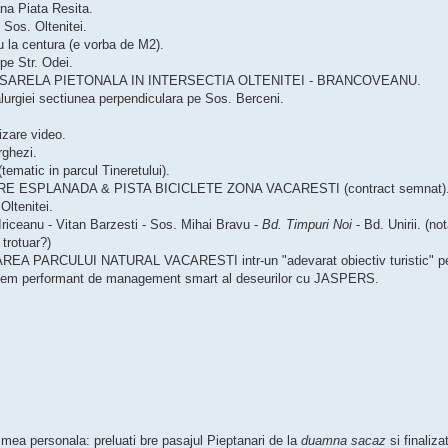
na Piata Resita.
i Sos. Oltenitei.
u la centura (e vorba de M2).
pe Str. Odei.
ASARELA PIETONALA IN INTERSECTIA OLTENITEI - BRANCOVEANU.
alurgiei sectiunea perpendiculara pe Sos. Berceni.
izare video.
rghezi.
ematic in parcul Tineretului).
E ESPLANADA & PISTA BICICLETE ZONA VACARESTI (contract semnat)
Oltenitei.
 Iriceanu - Vitan Barzesti - Sos. Mihai Bravu -
Bd. Timpuri Noi
- Bd. Unirii. (no
 trotuar?)
 PARCULUI NATURAL VACARESTI intr-un "adevarat obiectiv turistic" pentru 
sistem performant de management smart al deseurilor cu JASPERS.
a mea personala: preluati bre pasajul Pieptanari de la
duamna sacaz
si finalizat