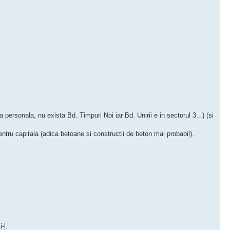
.
ta personala, nu exista Bd. Timpuri Noi iar Bd. Unirii e in sectorul 3...) (si
capitala (adica betoane si constructii de beton mai probabil).
i-l.