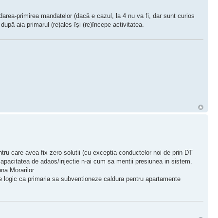
area-primirea mandatelor (dacă e cazul, la 4 nu va fi, dar sunt curios
după aia primarul (re)ales îşi (re)începe activitatea.
ru care avea fix zero solutii (cu exceptia conductelor noi de prin DT
capacitatea de adaos/injectie n-ai cum sa mentii presiunea in sistem.
na Morarilor.
are logic ca primaria sa subventioneze caldura pentru apartamente