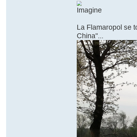
La Flamaropol se t
China"...