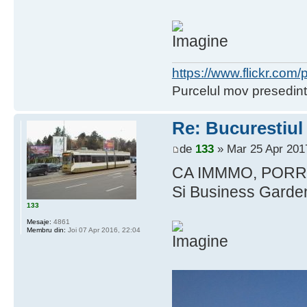
https://www.flickr.co
Purcelul mov presedint
Re: Bucurestiul
de
133
» Mar 25 Apr 201
CA IMMMO, PORR, 
Si Business Garden
133
Mesaje:
4861
Membru din:
Joi 07 Apr 2016, 22:04