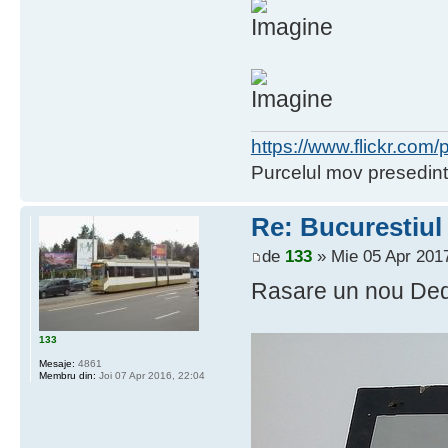
https://www.flickr.co
Purcelul mov presedint
Re: Bucurestiul
de
133
» Mie 05 Apr 2017
Rasare un nou Ded
133
Mesaje:
4861
Membru din:
Joi 07 Apr 2016, 22:04