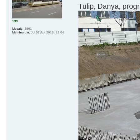
Tulip, Danya, progre
133
Mesaje:
4861
Membru din:
Joi 07 Apr 2016, 22:04