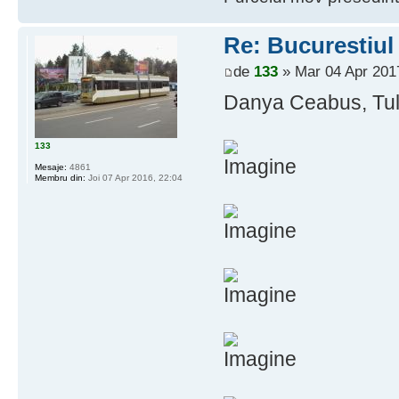
Re: Bucurestiul
de
133
» Mar 04 Apr 201
Danya Ceabus, Tuli
133
Mesaje:
4861
Membru din:
Joi 07 Apr 2016, 22:04