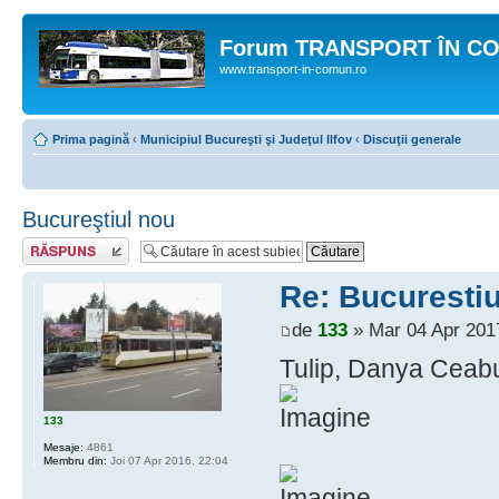
Forum TRANSPORT ÎN C
www.transport-in-comun.ro
Prima pagină
‹
Municipiul Bucureşti şi Judeţul Ilfov
‹
Discuţii generale
Bucureştiul nou
Răspunde
Re: Bucurestiu
de
133
» Mar 04 Apr 201
Tulip, Danya Ceabu
133
Mesaje:
4861
Membru din:
Joi 07 Apr 2016, 22:04