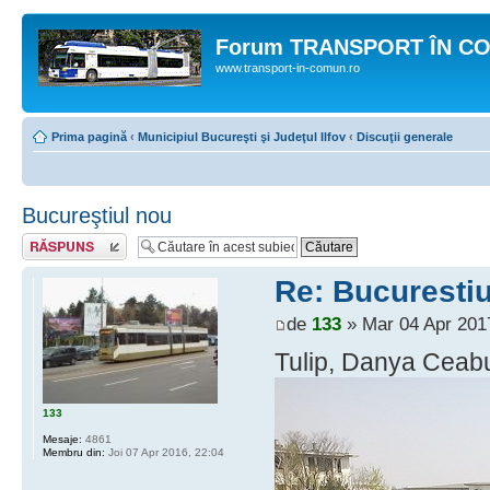
Forum TRANSPORT ÎN C
www.transport-in-comun.ro
Prima pagină
‹
Municipiul Bucureşti şi Judeţul Ilfov
‹
Discuţii generale
Bucureştiul nou
Răspunde
Re: Bucurestiu
de
133
» Mar 04 Apr 201
Tulip, Danya Ceabu
133
Mesaje:
4861
Membru din:
Joi 07 Apr 2016, 22:04