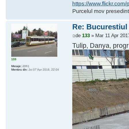
https://www.flickr.co
Purcelul mov presedint
Re: Bucurestiul
de
133
» Mar 11 Apr 2017
Tulip, Danya, progre
133
Mesaje:
4861
Membru din:
Joi 07 Apr 2016, 22:04