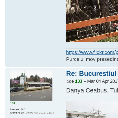
https://www.flickr.co
Purcelul mov presedint
Re: Bucurestiul
de
133
» Mar 04 Apr 201
Danya Ceabus, Tuli
133
Mesaje:
4861
Membru din:
Joi 07 Apr 2016, 22:04