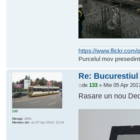
https://www.flickr.co
Purcelul mov presedint
Re: Bucurestiul
de
133
» Mie 05 Apr 2017
Rasare un nou Ded
133
Mesaje:
4861
Membru din:
Joi 07 Apr 2016, 22:04