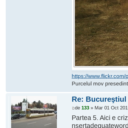
https://www.flickr.co
Purcelul mov presedint
Re: Bucureştiul
de
133
» Mar 01 Oct 201
Partea 5. Aici e criz
nsertadequatewor