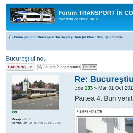
Forum TRANSPORT ÎN C
www.transport-in-comun.ro
Prima pagină
‹
Municipiul Bucureşti şi Judeţul Ilfov
‹
Discuţii generale
Bucureştiul nou
Răspunde
Re: Bucureştiu
de
133
» Mar 01 Oct 201
Partea 4. Bun venit 
FIŞIERE ATAŞATE
133
Mesaje:
4861
Membru din:
Joi 07 Apr 2016, 22:04