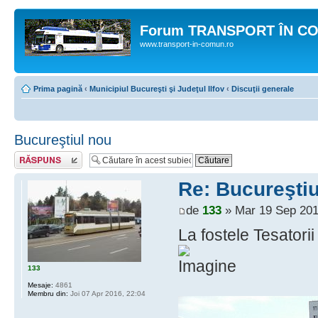
Forum TRANSPORT ÎN C
www.transport-in-comun.ro
Prima pagină
‹
Municipiul Bucureşti şi Judeţul Ilfov
‹
Discuţii generale
Bucureştiul nou
Răspunde
Re: Bucureştiu
de
133
» Mar 19 Sep 201
La fostele Tesatori
133
Mesaje:
4861
Membru din:
Joi 07 Apr 2016, 22:04