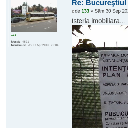
Re: Bucureştiul
de
133
» Sâm 30 Sep 201
Isteria imobiliara...
133
Mesaje:
4861
Membru din:
Joi 07 Apr 2016, 22:04