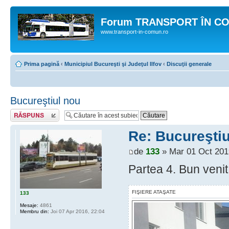
Forum TRANSPORT ÎN C
www.transport-in-comun.ro
Prima pagină
‹
Municipiul Bucureşti şi Judeţul Ilfov
‹
Discuţii generale
Bucureştiul nou
Răspunde
Re: Bucureştiu
de
133
» Mar 01 Oct 201
Partea 4. Bun venit 
FIŞIERE ATAŞATE
133
Mesaje:
4861
Membru din:
Joi 07 Apr 2016, 22:04