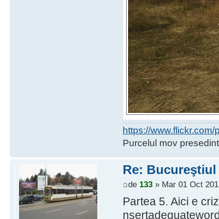
https://www.flickr.co
Purcelul mov presedint
Re: Bucureştiul
de
133
» Mar 01 Oct 201
Partea 5. Aici e criz
nsertadequatewor