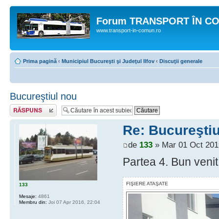
Forum TRANSPORT ÎN C
www.transport-in-comun.ro
Prima pagină
‹
Municipiul Bucureşti şi Judeţul Ilfov
‹
Discuţii generale
Bucureştiul nou
Răspunde
Re: Bucureştiu
de
133
» Mar 01 Oct 201
Partea 4. Bun venit 
FIŞIERE ATAŞATE
133
Mesaje:
4861
Membru din:
Joi 07 Apr 2016, 22:04