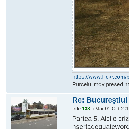
https://www.flickr.co
Purcelul mov presedint
Re: Bucureştiul
de
133
» Mar 01 Oct 201
Partea 5. Aici e criz
nsertadequatewor