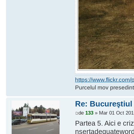
https://www.flickr.co
Purcelul mov presedint
Re: Bucureştiul
de
133
» Mar 01 Oct 201
Partea 5. Aici e criz
nsertadequatewor