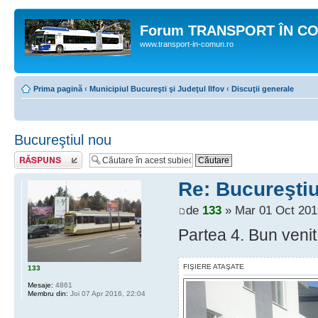
Forum TRANSPORT ÎN C
www.transport-in-comun.ro
Prima pagină
‹
Municipiul Bucureşti şi Judeţul Ilfov
‹
Discuţii generale
Bucureştiul nou
Răspunde
Re: Bucureştiu
de
133
» Mar 01 Oct 201
Partea 4. Bun venit 
FIŞIERE ATAŞATE
133
Mesaje:
4861
Membru din:
Joi 07 Apr 2016, 22:04