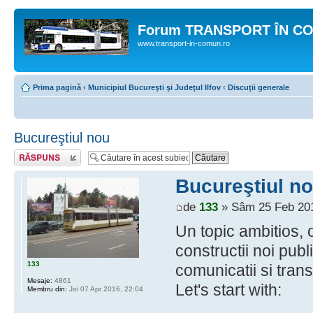
Forum TRANSPORT ÎN C
www.transport-in-comun.ro
Prima pagină
‹
Municipiul Bucureşti şi Judeţul Ilfov
‹
Discuţii generale
Bucureştiul nou
Răspunde
Bucureştiul n
de
133
» Sâm 25 Feb 201
Un topic ambitios, 
constructii noi publi
133
comunicatii si tran
Mesaje:
4861
Let's start with:
Membru din:
Joi 07 Apr 2016, 22:04