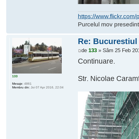
https://www.flickr.co
Purcelul mov presedint
Re: Bucurestiul
de
133
» Sâm 25 Feb 201
Continuare.
133
Str. Nicolae Caramf
Mesaje:
4861
Membru din:
Joi 07 Apr 2016, 22:04