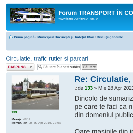
Forum TRANSPORT ÎN C
www.transport-in-comun.ro
Prima pagină
‹
Municipiul Bucureşti şi Judeţul Ilfov
‹
Discuţii generale
Circulatie, trafic rutier si parcari
Răspunde
Re: Circulatie, 
de
133
» Mie 28 Apr 2021
Dincolo de sumari
pe care te faci ca 
133
din domeniul publi
Mesaje:
4861
Membru din:
Joi 07 Apr 2016, 22:04
Oare masinile din