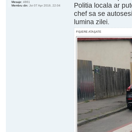
Mesaje:
4861
Politia locala ar pu
Membru din:
Joi 07 Apr 2016, 22:04
chef sa se autosesi
lumina zilei.
FIŞIERE ATAŞATE