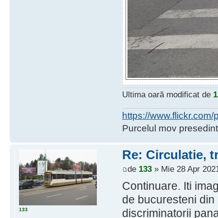
Ultima oară modificat de
1
https://www.flickr.co
Purcelul mov presedint
Re: Circulatie, tr
de
133
» Mie 28 Apr 2021
Continuare. Iti ima
de bucuresteni din 
133
discriminatorii pana