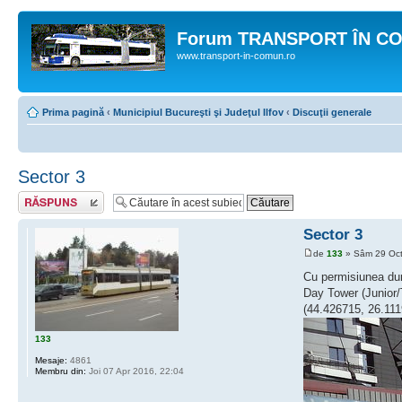
Forum TRANSPORT ÎN C
www.transport-in-comun.ro
Prima pagină
‹
Municipiul Bucureşti şi Judeţul Ilfov
‹
Discuţii generale
Sector 3
Răspunde
Sector 3
de
133
» Sâm 29 Oct
Cu permisiunea dum
Day Tower (Junior/
(44.426715, 26.111
133
Mesaje:
4861
Membru din:
Joi 07 Apr 2016, 22:04