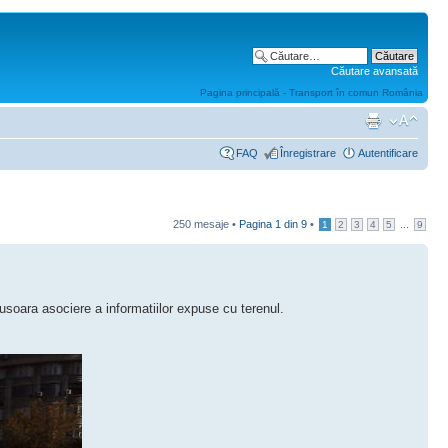
Căutare avansată
Pagina principală - Transport în comun România
FAQ
Înregistrare
Autentificare
250 mesaje •
Pagina
1
din
9
•
...
1
2
3
4
5
9
soara asociere a informatiilor expuse cu terenul.