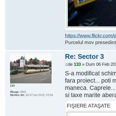
https://www.flickr.co
Purcelul mov presedint
Re: Sector 3
de
133
» Dum 06 Feb 202
S-a modificat schim
fara proiect... poti
133
maneca. Caprele... s
Mesaje:
4861
si taxe marite aber
Membru din:
Joi 07 Apr 2016, 22:04
FIŞIERE ATAŞATE