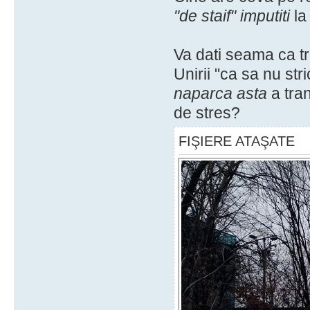
"de staif" imputiti
la
Va dati seama ca tr
Unirii "ca sa nu str
naparca asta
a tran
de stres?
FIŞIERE ATAŞATE