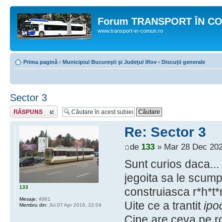
Forum TRANSPORT ÎN C
www.transport-in-comun.ro
Prima pagină
‹
Municipiul Bucureşti şi Judeţul Ilfov
‹
Discuţii generale
Sector 3
Răspunde
Re: Sector 3
de
133
» Mar 28 Dec 202
Sunt curios daca...
jegoita sa le scump
133
construiasca r*h*t*r
Mesaje:
4861
Uite ce a trantit
ipo
Membru din:
Joi 07 Apr 2016, 22:04
Cine are ceva pe r