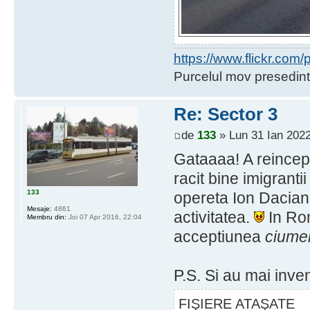
https://www.flickr.co
Purcelul mov presedint
Re: Sector 3
de
133
» Lun 31 Ian 2022
Gataaaa! A reinceput
racit bine imigranti
133
opereta Ion Dacian 
Mesaje:
4861
activitatea.
In Ro
Membru din:
Joi 07 Apr 2016, 22:04
acceptiunea
ciumel
P.S. Si au mai inven
FIŞIERE ATAŞATE