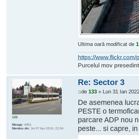
Ultima oară modificat de
1
https://www.flickr.co
Purcelul mov presedint
Re: Sector 3
de
133
» Lun 31 Ian 2022
De asemenea lucra
PESTE o termoficar
133
parcare ADP nou no
Mesaje:
4861
peste... si capre, i
Membru din:
Joi 07 Apr 2016, 22:04