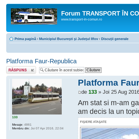
Forum TRANSPORT ÎN C
www.transport-in-comun.ro
Prima pagină
‹
Municipiul Bucureşti şi Judeţul Ilfov
‹
Discuţii generale
Platforma Faur-Republica
Răspunde
Platforma Fau
de
133
» Joi 25 Aug 2016
Am stat si m-am gan
am decis la un topi
133
FIŞIERE ATAŞATE
Mesaje:
4861
Membru din:
Joi 07 Apr 2016, 22:04