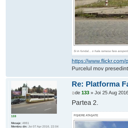
Si in fundal... o hala ramasa fara acoperi
https://www.flickr.co
Purcelul mov presedint
Re: Platforma F
de
133
» Joi 25 Aug 2016
Partea 2.
FIŞIERE ATAŞATE
133
Mesaje:
4861
Membru din:
Joi 07 Apr 2016, 22:04