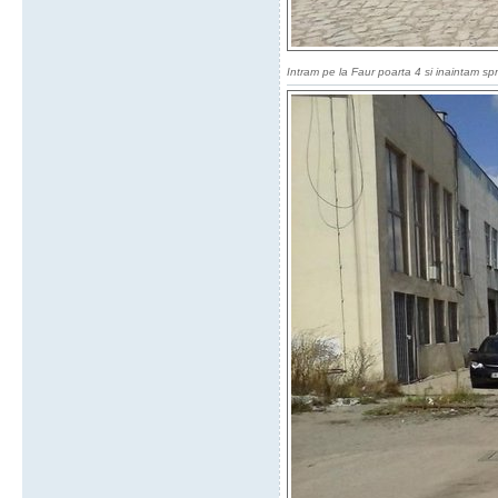
Intram pe la Faur poarta 4 si inaintam sp