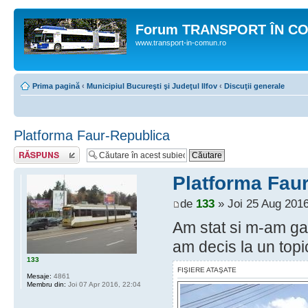
Forum TRANSPORT ÎN C
www.transport-in-comun.ro
Prima pagină
‹
Municipiul Bucureşti şi Judeţul Ilfov
‹
Discuţii generale
Platforma Faur-Republica
Răspunde
Platforma Fau
de
133
» Joi 25 Aug 2016
Am stat si m-am gan
am decis la un topi
133
FIŞIERE ATAŞATE
Mesaje:
4861
Membru din:
Joi 07 Apr 2016, 22:04