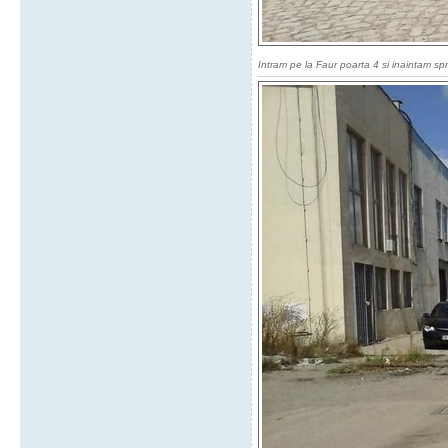
Intram pe la Faur poarta 4 si inaintam sp