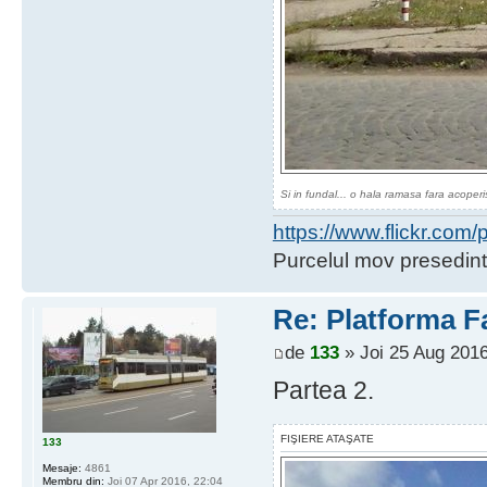
Si in fundal... o hala ramasa fara acoperi
https://www.flickr.co
Purcelul mov presedint
Re: Platforma F
de
133
» Joi 25 Aug 2016
Partea 2.
FIŞIERE ATAŞATE
133
Mesaje:
4861
Membru din:
Joi 07 Apr 2016, 22:04