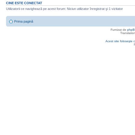
CINE ESTE CONECTAT
Utilizatorii ce navighează pe acest forum: Niciun utilizator înregistrat şi 1 vizitator
Prima pagină
Furnizat de
phpB
Translatio
Acest site foloseşte c