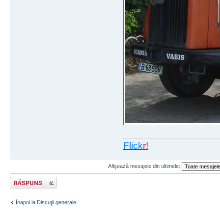
Flick
r
!
Afişează mesajele din ultimele:
Răspunde
Înapoi la Discuţii generale