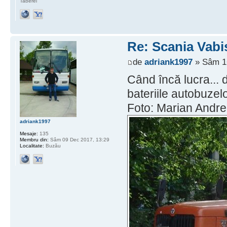
Taberei
Re: Scania Vabi
de
adriank1997
» Sâm 16
Când încă lucra... d
bateriile autobuzel
Foto: Marian Andrei
adriank1997
Mesaje:
135
Membru din:
Sâm 09 Dec 2017, 13:29
Localitate:
Buzău