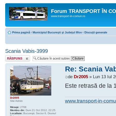
Forum TRANSPORT ÎN C
www.transport-in-comun.ro
Prima pagină
‹
Municipiul Bucureşti şi Judeţul Ilfov
‹
Discuţii generale
Scania Vabis-3999
Răspunde
Re: Scania Va
de
Dr2005
» Lun 13 Iul 2
Este retrasă de la 1
Dr2005
www.transport-in-comu
Site Admin
Mesaje:
2768
Membru din:
Dum 21 Oct 2012, 22:25
Localitate:
Bucureşti, Sector 6, Drumul