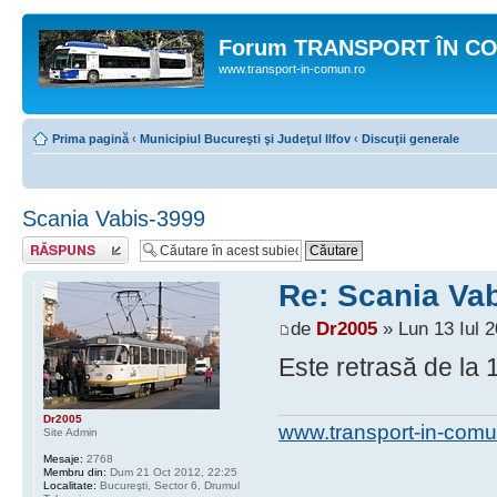
Forum TRANSPORT ÎN C
www.transport-in-comun.ro
Prima pagină
‹
Municipiul Bucureşti şi Judeţul Ilfov
‹
Discuţii generale
Scania Vabis-3999
Răspunde
Re: Scania Va
de
Dr2005
» Lun 13 Iul 2
Este retrasă de la 1
Dr2005
www.transport-in-comu
Site Admin
Mesaje:
2768
Membru din:
Dum 21 Oct 2012, 22:25
Localitate:
Bucureşti, Sector 6, Drumul