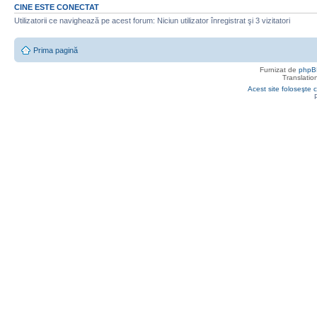
CINE ESTE CONECTAT
Utilizatorii ce navighează pe acest forum: Niciun utilizator înregistrat şi 3 vizitatori
Prima pagină
Furnizat de
phpB
Translatio
Acest site foloseşte c