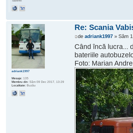
Taberei
Re: Scania Vabi
de
adriank1997
» Sâm 16
Când încă lucra... d
bateriile autobuzel
Foto: Marian Andrei
adriank1997
Mesaje:
135
Membru din:
Sâm 09 Dec 2017, 13:29
Localitate:
Buzău