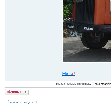
Flick
r
!
Afişează mesajele din ultimele:
Răspunde
Înapoi la Discuţii generale