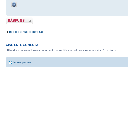
Răspunde
Înapoi la Discuţii generale
CINE ESTE CONECTAT
Utilizatorii ce navighează pe acest forum: Niciun utilizator înregistrat şi 1 vizitator
Prima pagină