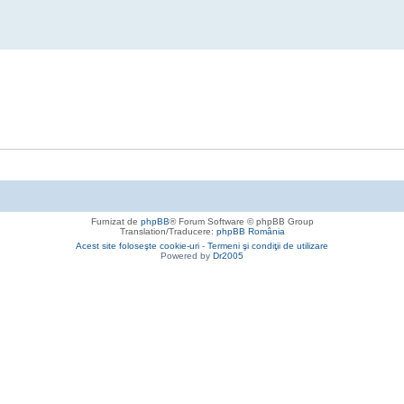
Furnizat de
phpBB
® Forum Software © phpBB Group
Translation/Traducere:
phpBB România
Acest site foloseşte cookie-uri
-
Termeni şi condiţii de utilizare
Powered by
Dr2005