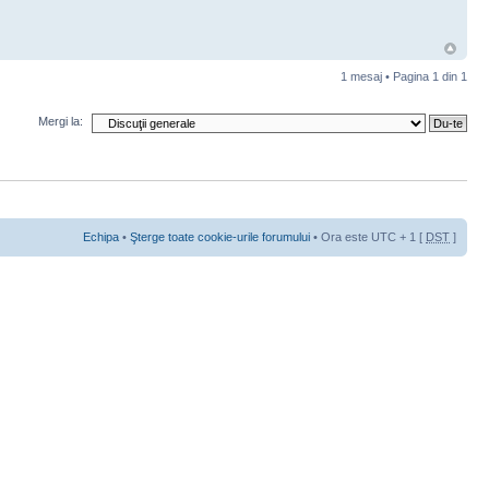
1 mesaj • Pagina
1
din
1
Mergi la:
Echipa
•
Şterge toate cookie-urile forumului
• Ora este UTC + 1 [
DST
]