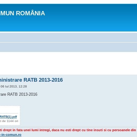
OMUN ROMÂNIA
ministrare RATB 2013-2016
06 Iul 2013, 12:28
trare RATB 2013-2016
RATB(1).pdf
t de 1144 ori
ti drept in fata unei lumi intregi, daca nu esti drept cu tine insuti si cu persoanele din 
t-in-comun.ro