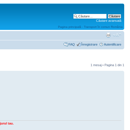
Căutare avansată
Pagina principală - Transport în comun România
FAQ
Înregistrare
Autentificare
1 mesaj • Pagina
1
din
1
jurul tau.