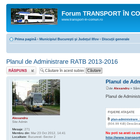
Forum TRANSPORT ÎN C
www.transport-in-comun.ro
Prima pagină
‹
Municipiul Bucureşti şi Judeţul Ilfov
‹
Discuţii generale
Planul de Administrare RATB 2013-2016
Răspunde
Planul de Ad
de
Alexandru
» Sâm 
Planul de Adminis
FIŞIERE ATAŞATE
Alexandru
plan-administrare_
Site Admin
(604.99 KiB) Descărca
Mesaje:
271
Nu poti sa arati ca es
Membru din:
Mar 23 Oct 2012, 14:41
Localitate:
Bucuresti -Sector 2
http://www.transpor