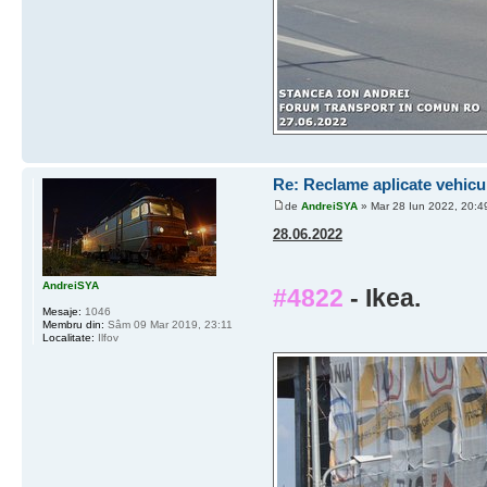
Re: Reclame aplicate vehicu
de
AndreiSYA
» Mar 28 Iun 2022, 20:4
28.06.2022
AndreiSYA
#4822
- Ikea.
Mesaje:
1046
Membru din:
Sâm 09 Mar 2019, 23:11
Localitate:
Ilfov