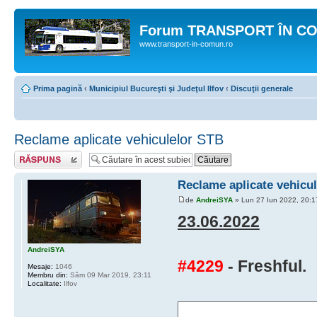
Forum TRANSPORT ÎN C
www.transport-in-comun.ro
Prima pagină
‹
Municipiul Bucureşti şi Judeţul Ilfov
‹
Discuţii generale
Reclame aplicate vehiculelor STB
Răspunde
Reclame aplicate vehicu
de
AndreiSYA
» Lun 27 Iun 2022, 20:1
23.06.2022
AndreiSYA
#4229
- Freshful.
Mesaje:
1046
Membru din:
Sâm 09 Mar 2019, 23:11
Localitate:
Ilfov