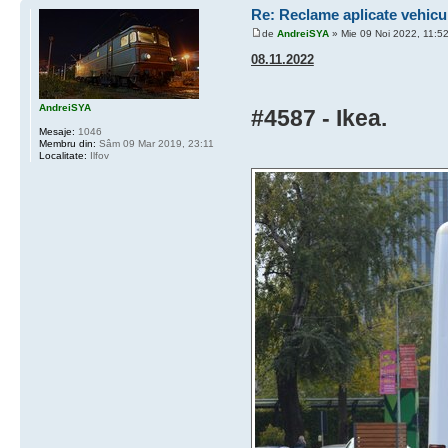
Re: Reclame aplicate vehicu
de
AndreiSYA
» Mie 09 Noi 2022, 11:5
08.11.2022
AndreiSYA
#4587 - Ikea.
Mesaje:
1046
Membru din:
Sâm 09 Mar 2019, 23:11
Localitate:
Ilfov