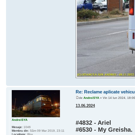
Re: Reclame aplicate vehicu
de
AndreiSYA
» Vin 14 Iun 2024, 18:0
13.06.2024
AndreiSYA
#4832 - Ariel
Mesaje:
1046
#6530 - My Greisha
.
Membru din:
Sâm 09 Mar 2019, 23:11
Localitate:
Ilfov