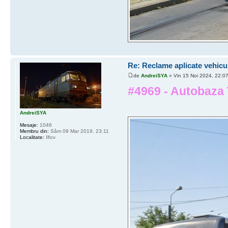
Re: Reclame aplicate vehicu
de
AndreiSYA
» Vin 15 Noi 2024, 22:0
#4969 - Autobaza T
AndreiSYA
Mesaje:
1046
Membru din:
Sâm 09 Mar 2019, 23:11
Localitate:
Ilfov