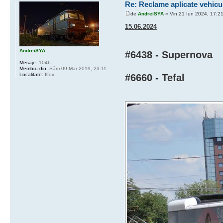
Re: Reclame aplicate vehicu
de
AndreiSYA
» Vin 21 Iun 2024, 17:2
15.06.2024
AndreiSYA
#6438 - Supernova
Mesaje:
1046
Membru din:
Sâm 09 Mar 2019, 23:11
Localitate:
Ilfov
#6660 - Tefal