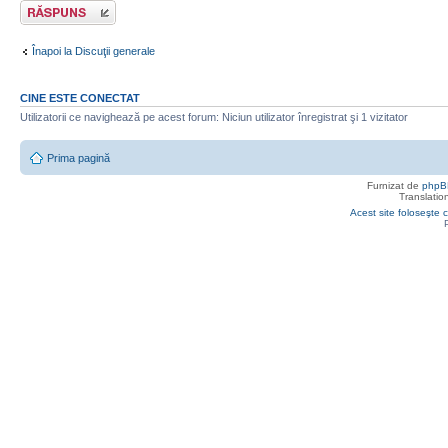
Răspunde
Înapoi la Discuţii generale
CINE ESTE CONECTAT
Utilizatorii ce navighează pe acest forum: Niciun utilizator înregistrat şi 1 vizitator
Prima pagină
Furnizat de
phpB
Translatio
Acest site foloseşte c