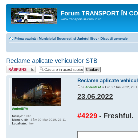
Forum TRANSPORT ÎN C
www.transport-in-comun.ro
Prima pagină
‹
Municipiul Bucureşti şi Judeţul Ilfov
‹
Discuţii generale
Reclame aplicate vehiculelor STB
Răspunde
Reclame aplicate vehicu
de
AndreiSYA
» Lun 27 Iun 2022, 20:1
23.06.2022
AndreiSYA
#4229
- Freshful.
Mesaje:
1046
Membru din:
Sâm 09 Mar 2019, 23:11
Localitate:
Ilfov