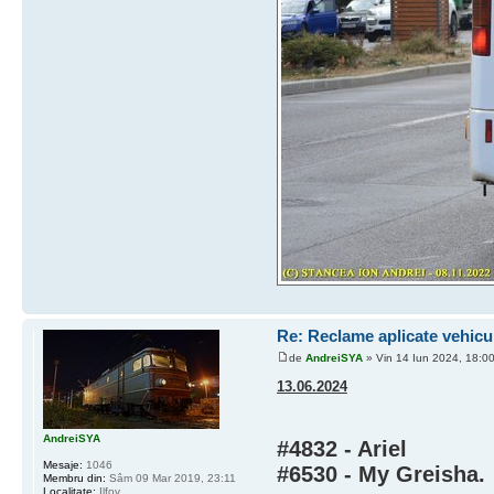
Re: Reclame aplicate vehicu
de
AndreiSYA
» Vin 14 Iun 2024, 18:0
13.06.2024
AndreiSYA
#4832 - Ariel
Mesaje:
1046
#6530 - My Greisha
.
Membru din:
Sâm 09 Mar 2019, 23:11
Localitate:
Ilfov