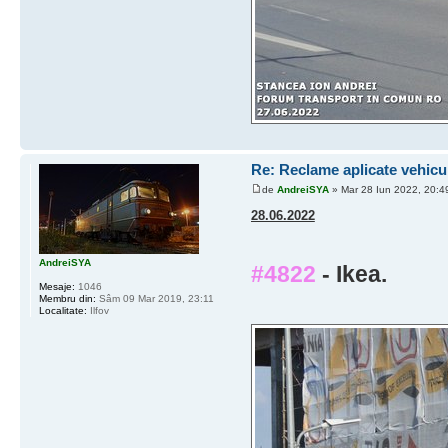
Re: Reclame aplicate vehicu
de
AndreiSYA
» Mar 28 Iun 2022, 20:4
28.06.2022
AndreiSYA
#4822
- Ikea.
Mesaje:
1046
Membru din:
Sâm 09 Mar 2019, 23:11
Localitate:
Ilfov