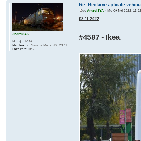
Re: Reclame aplicate vehicu
de
AndreiSYA
» Mie 09 Noi 2022, 11:5
08.11.2022
AndreiSYA
#4587 - Ikea.
Mesaje:
1046
Membru din:
Sâm 09 Mar 2019, 23:11
Localitate:
Ilfov