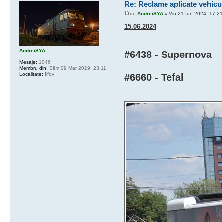
Re: Reclame aplicate vehicu
de
AndreiSYA
» Vin 21 Iun 2024, 17:2
15.06.2024
AndreiSYA
#6438 - Supernova
Mesaje:
1046
Membru din:
Sâm 09 Mar 2019, 23:11
Localitate:
Ilfov
#6660 - Tefal