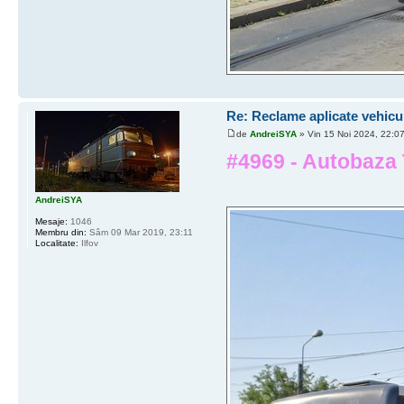
Re: Reclame aplicate vehicu
de
AndreiSYA
» Vin 15 Noi 2024, 22:0
#4969 - Autobaza T
AndreiSYA
Mesaje:
1046
Membru din:
Sâm 09 Mar 2019, 23:11
Localitate:
Ilfov