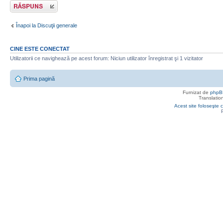
Răspunde
Înapoi la Discuţii generale
CINE ESTE CONECTAT
Utilizatorii ce navighează pe acest forum: Niciun utilizator înregistrat şi 1 vizitator
Prima pagină
Furnizat de
phpB
Translatio
Acest site foloseşte c