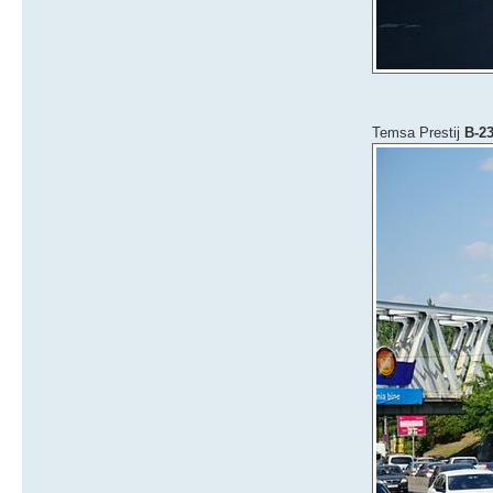
Temsa Prestij
B-2