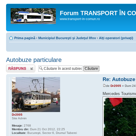
Forum TRANSPORT ÎN C
www.transport-in-comun.ro
Prima pagină
‹
Municipiul Bucureşti şi Judeţul Ilfov
‹
Alţi operatori (privaţi)
Autobuze particulare
Răspunde
Re: Autobuze 
de
Dr2005
» Dum 24 
Mercedes Touris
Dr2005
Site Admin
Mesaje:
2768
Membru din:
Dum 21 Oct 2012, 22:25
Localitate:
Bucureşti, Sector 6, Drumul Taberei