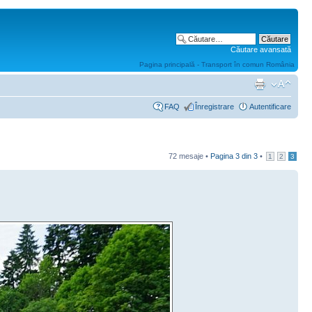
Căutare avansată
Pagina principală - Transport în comun România
FAQ
Înregistrare
Autentificare
72 mesaje •
Pagina
3
din
3
•
1
2
3