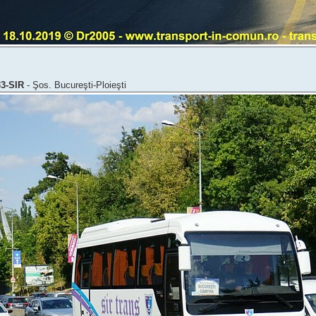
33-SIR
- Şos. Bucureşti-Ploieşti