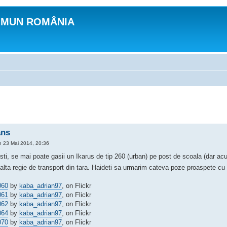
OMUN ROMÂNIA
ans
n 23 Mai 2014, 20:36
sti, se mai poate gasii un Ikarus de tip 260 (urban) pe post de scoala (dar acu
alta regie de transport din tara. Haideti sa urmarim cateva poze proaspete cu
060
by
kaba_adrian97
, on Flickr
061
by
kaba_adrian97
, on Flickr
062
by
kaba_adrian97
, on Flickr
064
by
kaba_adrian97
, on Flickr
070
by
kaba_adrian97
, on Flickr