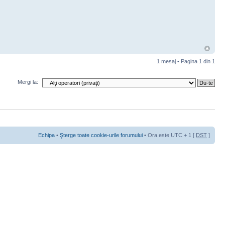
1 mesaj • Pagina
1
din
1
Mergi la:
Echipa
•
Şterge toate cookie-urile forumului
• Ora este UTC + 1 [
DST
]