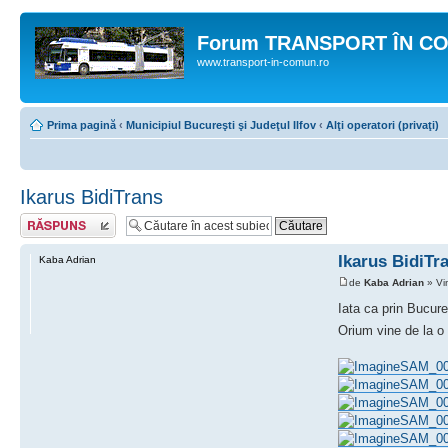
Forum TRANSPORT ÎN C
www.transport-in-comun.ro
Prima pagină
‹
Municipiul Bucureşti şi Judeţul Ilfov
‹
Alţi operatori (privaţi)
Ikarus BidiTrans
Răspunde
Ikarus BidiTr
Kaba Adrian
de
Kaba Adrian
» Vi
Iata ca prin Bucure
Orium vine de la o 
SAM_0
SAM_0
SAM_0
SAM_0
SAM_0