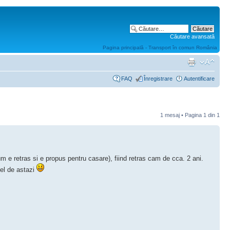
Căutare avansată
Pagina principală - Transport în comun România
FAQ
Înregistrare
Autentificare
1 mesaj • Pagina
1
din
1
m e retras si e propus pentru casare), fiind retras cam de cca. 2 ani.
 el de astazi