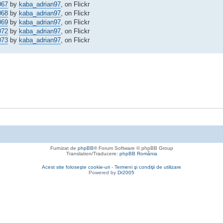
067
by
kaba_adrian97
, on Flickr
068
by
kaba_adrian97
, on Flickr
069
by
kaba_adrian97
, on Flickr
072
by
kaba_adrian97
, on Flickr
073
by
kaba_adrian97
, on Flickr
Furnizat de
phpBB
® Forum Software © phpBB Group
Translation/Traducere:
phpBB România
Acest site foloseşte cookie-uri
-
Termeni şi condiţii de utilizare
Powered by
Dr2005