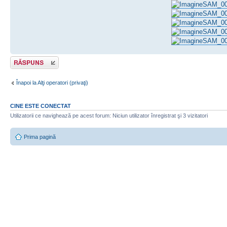
SAM_0
SAM_0
SAM_0
SAM_0
SAM_0
Răspunde
Înapoi la Alţi operatori (privaţi)
CINE ESTE CONECTAT
Utilizatorii ce navighează pe acest forum: Niciun utilizator înregistrat şi 3 vizitatori
Prima pagină