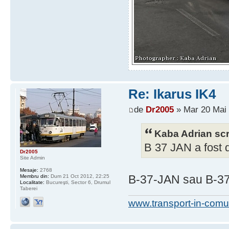
Re: Ikarus IK4
de
Dr2005
» Mar 20 Mai 
Kaba Adrian scr
B 37 JAN a fost d
Dr2005
Site Admin
Mesaje:
2768
B-37-JAN sau B-37-
Membru din:
Dum 21 Oct 2012, 22:25
Localitate:
Bucureşti, Sector 6, Drumul
Taberei
www.transport-in-comu