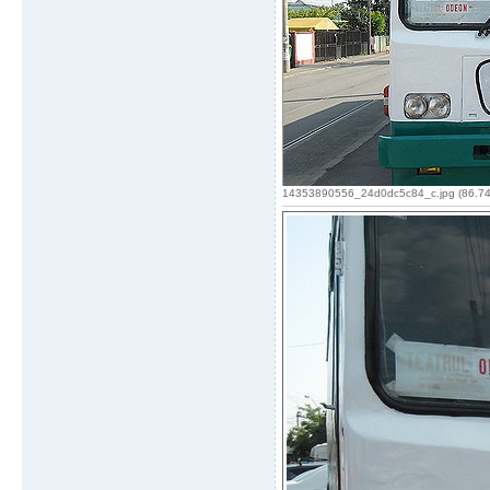
14353890556_24d0dc5c84_c.jpg (86.74 K