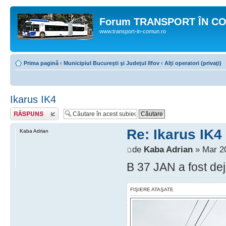
Forum TRANSPORT ÎN C
www.transport-in-comun.ro
Prima pagină
‹
Municipiul Bucureşti şi Judeţul Ilfov
‹
Alţi operatori (privaţi)
Ikarus IK4
Răspunde
Re: Ikarus IK4
Kaba Adrian
de
Kaba Adrian
» Mar 20
B 37 JAN a fost dej
FIŞIERE ATAŞATE