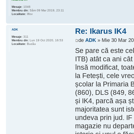
Mesaje:
1046
Membru din:
Sâm 09 Mar 2019, 23:11
Localitate:
Ilfov
Re: Ikarus IK4
ADK
Mesaje:
311
de
ADK
» Mie 30 Mar 20
Membru din:
Lun 19 Oct 2020, 16:53
Localitate:
Buzău
Se pare că este ce
ITB) atât ca ani cât
însă modificat, toat
la Fetești, cele vr
școlar la Primaria
(860), DLS (849, 8
și IK4, parcă așa ș
majoritatea sunt is
undeva prin jud. IF
magazie nu departe 