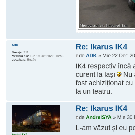
Re: Ikarus IK4
ADK
Mesaje:
311
de
ADK
» Mie 22 Dec 20
Membru din:
Lun 19 Oct 2020, 16:53
Localitate:
Buzău
IK4 respectiv încă a
curent la Iași
Nu a
fost achiziționat cu 
la un teatru.
Re: Ikarus IK4
de
AndreiSYA
» Mie 30 
L-am văzut și eu p
AndreiSYA