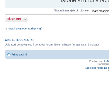
istorie și unul e fă
Afişează mesajele din ultimele:
Răspunde
Înapoi la Alţi operatori (privaţi)
CINE ESTE CONECTAT
Utilizatorii ce navighează pe acest forum: Niciun utilizator înregistrat şi 1 vizitator
Prima pagină
Furnizat de
phpB
Translatio
Acest site foloseşte c