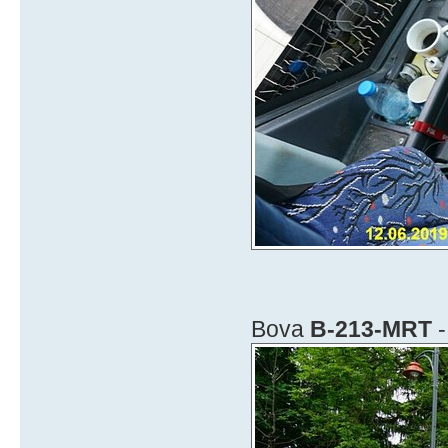
Bova
B-213-MRT
-