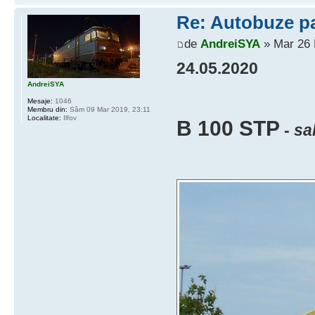
Re: Autobuze pa
de
AndreiSYA
» Mar 26 
24.05.2020
AndreiSYA
Mesaje:
1046
Membru din:
Sâm 09 Mar 2019, 23:11
Localitate:
Ilfov
B 100 STP
-
sa