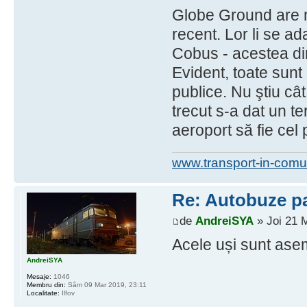
Globe Ground are m
recent. Lor li se ad
Cobus - acestea din
Evident, toate sunt
publice. Nu ştiu c
trecut s-a dat un 
aeroport să fie cel 
www.transport-in-comu
Re: Autobuze pa
de
AndreiSYA
» Joi 21 
Acele uși sunt as
AndreiSYA
Mesaje:
1046
Membru din:
Sâm 09 Mar 2019, 23:11
Localitate:
Ilfov