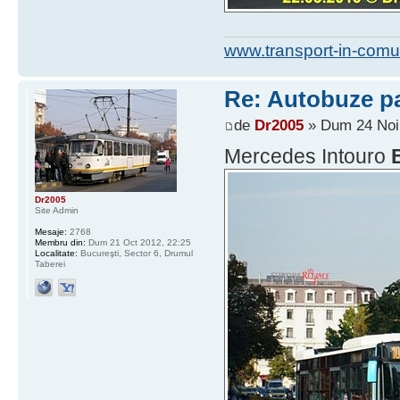
www.transport-in-comu
Re: Autobuze pa
de
Dr2005
» Dum 24 Noi 
Mercedes Intouro
Dr2005
Site Admin
Mesaje:
2768
Membru din:
Dum 21 Oct 2012, 22:25
Localitate:
Bucureşti, Sector 6, Drumul
Taberei