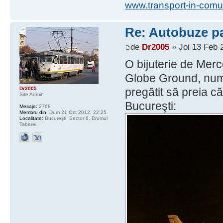
www.transport-in-comu
Re: Autobuze pa
de
Dr2005
» Joi 13 Feb 
O bijuterie de Mer
Globe Ground, num
Dr2005
pregătit să preia c
Site Admin
Bucureşti:
Mesaje:
2768
Membru din:
Dum 21 Oct 2012, 22:25
Localitate:
Bucureşti, Sector 6, Drumul
Taberei