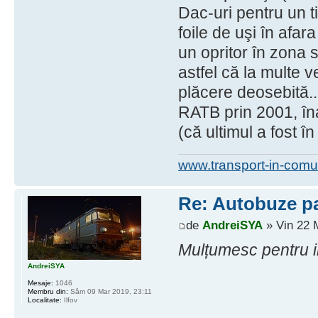
Dac-uri pentru un t
foile de uşi în afar
un opritor în zona s
astfel că la multe 
plăcere deosebită..
RATB prin 2001, îna
(că ultimul a fost î
www.transport-in-comu
Re: Autobuze pa
de
AndreiSYA
» Vin 22 
Mulțumesc pentru i
AndreiSYA
Mesaje:
1046
Membru din:
Sâm 09 Mar 2019, 23:11
Localitate:
Ilfov