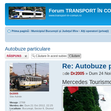
Forum TRANSPORT ÎN C
www.transport-in-comun.ro
Prima pagină
‹
Municipiul Bucureşti şi Judeţul Ilfov
‹
Alţi operatori (privaţi)
Autobuze particulare
Răspunde
Re: Autobuze p
de
Dr2005
» Dum 24 Noi 
Mercedes Tourism
Dr2005
Site Admin
Mesaje:
2768
Membru din:
Dum 21 Oct 2012, 22:25
Localitate:
Bucureşti, Sector 6, Drumul