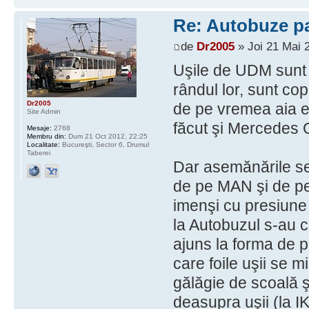
Re: Autobuze pa
de
Dr2005
» Joi 21 Mai 
Uşile de UDM sunt c
rândul lor, sunt co
Dr2005
de pe vremea aia 
Site Admin
făcut şi Mercedes 
Mesaje:
2768
Membru din:
Dum 21 Oct 2012, 22:25
Localitate:
Bucureşti, Sector 6, Drumul
Taberei
Dar asemănările se
de pe MAN şi de pe 
imenşi cu presiune 
la Autobuzul s-au ch
ajuns la forma de p
care foile uşii se mi
gălăgie de scoală şi
deasupra uşii (la I