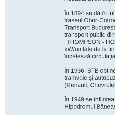
În 1894 se dă în fol
traseul Obor-Cotro
Transport Bucureșt
transport public din
"THOMPSON - HOUS
kW/unitate de la 
încetează circulația
În 1936, STB obține
tramvaie și autobuz
(Renault, Chevrole
În 1949 se înființea
Hipodromul Bănea