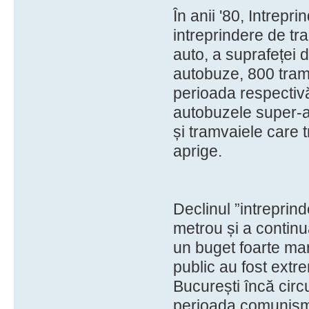
În anii '80, Intrepr
intreprindere de t
auto, a suprafeței 
autobuze, 800 tramv
perioada respectiv
autobuzele super-ag
și tramvaiele care t
aprige.
Declinul ”intreprind
metrou și a continu
un buget foarte mare
public au fost extr
București încă circ
perioada comunismul