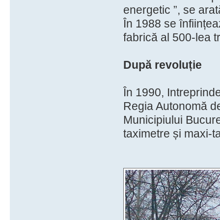
energetic ”, se arat
În 1988 se înființe
fabrică al 500-lea 
După revoluție
În 1990, Intreprind
Regia Autonomă de 
Municipiului Bucureș
taximetre și maxi-t