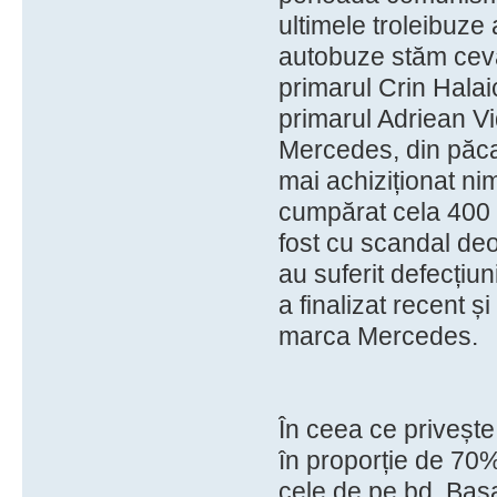
ultimele troleibuze 
autobuze stăm ceva 
primarul Crin Hala
primarul Adriean V
Mercedes, din păcat
mai achiziționat ni
cumpărat cela 400 
fost cu scandal de
au suferit defecțiun
a finalizat recent ș
marca Mercedes.
În ceea ce privește 
în proporție de 70%, 
cele de pe bd. Basa