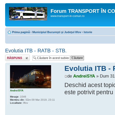
Forum TRANSPORT ÎN C
www.transport-in-comun.ro
Prima pagină
‹
Municipiul Bucureşti şi Judeţul Ilfov
‹
Istorie
Evolutia ITB - RATB - STB.
Răspunde
Evolutia ITB -
de
AndreiSYA
» Dum 31 
Deschid acest topic
este potrivit pentru 
AndreiSYA
Mesaje:
1046
Membru din:
Sâm 09 Mar 2019, 23:11
Localitate:
Ilfov