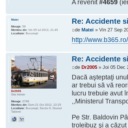
A revenit
#4659
(ie
Re: Accidente si
Matei
Mesaje:
59
de
Matei
» Vin 27 Sep 20
Membru din:
Vin 05 Iul 2013, 21:45
Localitate:
Bucureşti
http://www.b365.ro/
Re: Accidente si
de
Dr2005
» Joi 05 Dec 
Dacă aşteptaţi unul 
ar trebui să vă reor
Dr2005
lucru trebuie avut 
Site Admin
,,Ministerul Transpo
Mesaje:
2768
Membru din:
Dum 21 Oct 2012, 22:25
Localitate:
Bucureşti, Sector 6, Drumul
Taberei
Pe Str. Baldovin Pâr
troleibuz şi a căzut