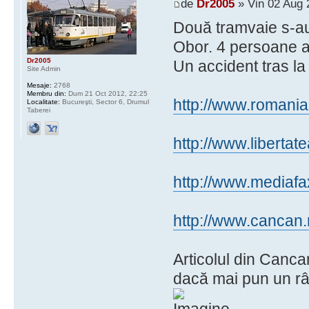
de
Dr2005
» Vin 02 Aug 
Două tramvaie s-au
Obor. 4 persoane au
Dr2005
Un accident tras la i
Site Admin
Mesaje:
2768
Membru din:
Dum 21 Oct 2012, 22:25
http://www.romanial
Localitate:
Bucureşti, Sector 6, Drumul
Taberei
http://www.libertatea
http://www.mediafax
http://www.cancan.ro
Articolul din Cancan
dacă mai pun un rân