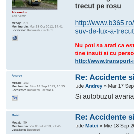
trecut pe roșu
Alexandru
Site Admin
http://www.b365.ro/
Mesaje:
271
Membru din:
Mar 23 Oct 2012, 14:41
suv-de-lux-a-trecu
Localitate:
Bucuresti -Sector 2
Nu poti sa arati ca est
tine insuti si cu perso
http://www.transport
Re: Accidente si
Andrey
Mesaje:
143
de
Andrey
» Mar 17 Sep
Membru din:
Sâm 14 Sep 2013, 16:55
Localitate:
Bucuresti - sector 4.
Si autobuzul avaria
Re: Accidente si
Matei
Mesaje:
59
de
Matei
» Mie 18 Sep 2
Membru din:
Vin 05 Iul 2013, 21:45
Localitate:
Bucureşti