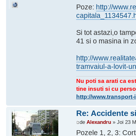
Poze:
http://www.re
capitala_1134547.
Si tot astazi,o tam
41 si o masina in z
http://www.realitate
tramvaiul-a-lovit
Nu poti sa arati ca est
tine insuti si cu perso
http://www.transport
Re: Accidente si
de
Alexandru
» Joi 23 M
Pozele 1, 2, 3: Cort