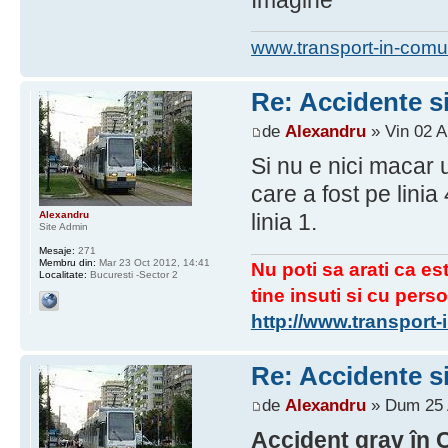
www.transport-in-comu
Re: Accidente si
de
Alexandru
» Vin 02 A
Si nu e nici macar 
care a fost pe linia
Alexandru
linia 1.
Site Admin
Mesaje:
271
Membru din:
Mar 23 Oct 2012, 14:41
Nu poti sa arati ca est
Localitate:
Bucuresti -Sector 2
tine insuti si cu perso
http://www.transport
Re: Accidente si
de
Alexandru
» Dum 25 
Accident grav în C