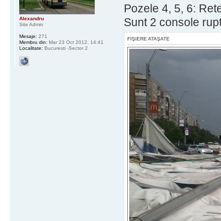
Pozele 4, 5, 6: Rete
Alexandru
Sunt 2 console rupte
Site Admin
Mesaje:
271
FIŞIERE ATAŞATE
Membru din:
Mar 23 Oct 2012, 14:41
Localitate:
Bucuresti -Sector 2