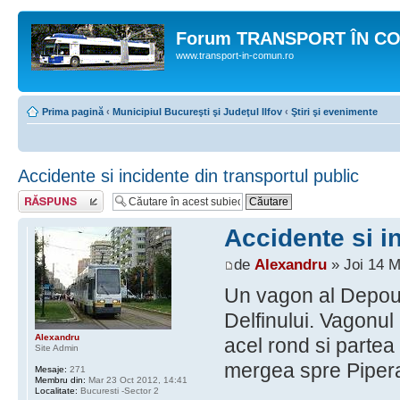
Forum TRANSPORT ÎN C
www.transport-in-comun.ro
Prima pagină
‹
Municipiul Bucureşti şi Judeţul Ilfov
‹
Ştiri şi evenimente
Accidente si incidente din transportul public
Răspunde
Accidente si i
de
Alexandru
» Joi 14 M
Un vagon al Depoulu
Delfinului. Vagonul 
Alexandru
acel rond si partea
Site Admin
mergea spre Pipera
Mesaje:
271
Membru din:
Mar 23 Oct 2012, 14:41
Localitate:
Bucuresti -Sector 2