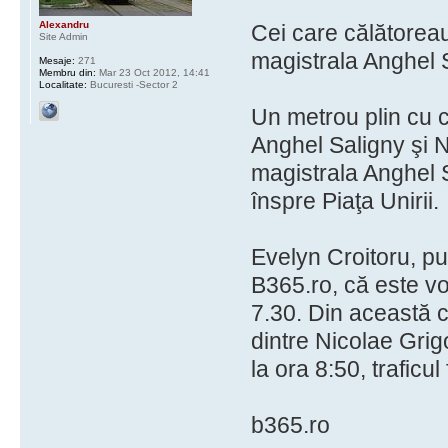
Alexandru
Cei care călătoreau
Site Admin
magistrala Anghel S
Mesaje:
271
Membru din:
Mar 23 Oct 2012, 14:41
Localitate:
Bucuresti -Sector 2
Un metrou plin cu că
Anghel Saligny şi N
magistrala Anghel S
înspre Piaţa Unirii.
Evelyn Croitoru, pu
B365.ro, că este v
7.30. Din această c
dintre Nicolae Grig
la ora 8:50, traficul 
b365.ro