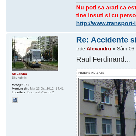
Nu poti sa arati ca est
tine insuti si cu perso
http://www.transport
Re: Accidente si
de
Alexandru
» Sâm 06 I
Raul Ferdinand...
FIŞIERE ATAŞATE
Alexandru
Site Admin
Mesaje:
271
Membru din:
Mar 23 Oct 2012, 14:41
Localitate:
Bucuresti -Sector 2