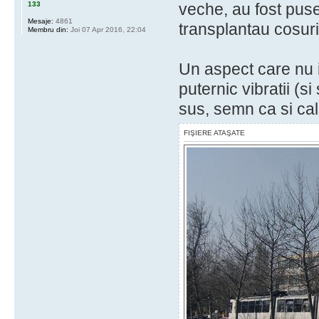
133
veche, au fost puse 
Mesaje:
4861
transplantau cosuri
Membru din:
Joi 07 Apr 2016, 22:04
Un aspect care nu i
puternic vibratii (
sus, semn ca si cal
FIŞIERE ATAŞATE