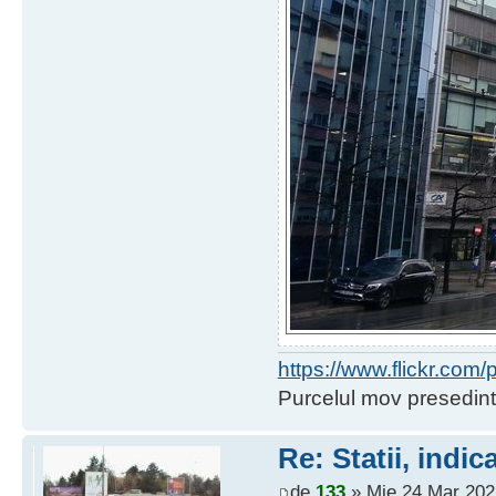
https://www.flickr.co
Purcelul mov presedint
Re: Statii, indic
de
133
» Mie 24 Mar 202