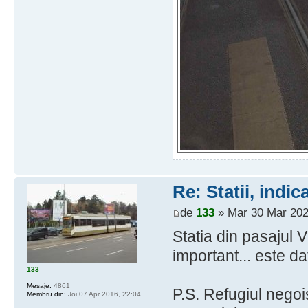
Re: Statii, indic
de
133
» Mar 30 Mar 202
Statia din pasajul V
important... este da
133
Mesaje:
4861
P.S. Refugiul negoi
Membru din:
Joi 07 Apr 2016, 22:04