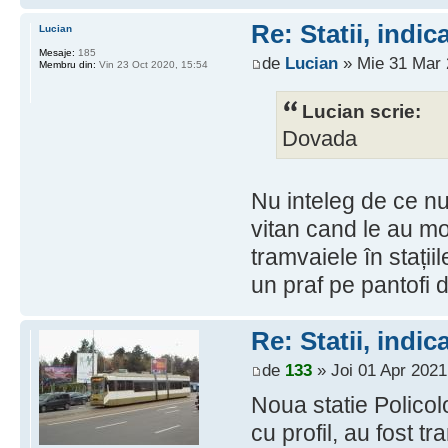
Re: Statii, indic
Lucian
Mesaje:
185
de
Lucian
» Mie 31 Mar 
Membru din:
Vin 23 Oct 2020, 15:54
Lucian scrie:
Dovada
Nu inteleg de ce nu
vitan cand le au mo
tramvaiele în stații
un praf pe pantofi 
Re: Statii, indic
de
133
» Joi 01 Apr 2021
Noua statie Policol
cu profil, au fost t