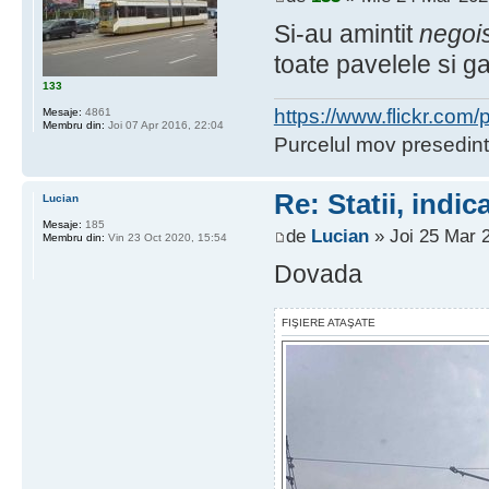
Si-au amintit
negois
toate pavelele si ga
133
https://www.flickr.co
Mesaje:
4861
Membru din:
Joi 07 Apr 2016, 22:04
Purcelul mov presedint
Re: Statii, indic
Lucian
Mesaje:
185
de
Lucian
» Joi 25 Mar 
Membru din:
Vin 23 Oct 2020, 15:54
Dovada
FIŞIERE ATAŞATE