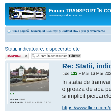
Forum TRANSPORT ÎN C
www.transport-in-comun.ro
Prima pagină
‹
Municipiul Bucureşti şi Judeţul Ilfov
‹
Ştiri şi evenimente
Statii, indicatoare, dispecerate etc
Răspunde
Re: Statii, ind
de
133
» Mar 16 Mar 202
In statia de tramvai
o groaza de apa pe 
133
si implicit picioarel
Mesaje:
4861
Membru din:
Joi 07 Apr 2016, 22:04
https://www.flickr.co