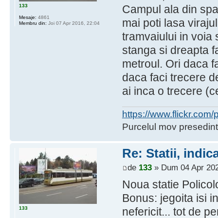
133
Campul ala din spat
Mesaje:
4861
mai poti lasa viraju
Membru din:
Joi 07 Apr 2016, 22:04
tramvaiului in voia
stanga si dreapta f
metroul. Ori daca fa
daca faci trecere de
ai inca o trecere (c
https://www.flickr.co
Purcelul mov presedint
Re: Statii, indic
de
133
» Dum 04 Apr 202
Noua statie Policol
Bonus: jegoita isi i
133
nefericit... tot de pe