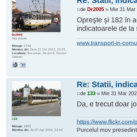
Re: Statii, indic
de
Dr2005
» Mie 31 Mar 
Opreşte şi 182 în a
indicatoarele de la
Dr2005
Site Admin
www.transport-in-comu
Mesaje:
2768
Membru din:
Dum 21 Oct 2012, 22:25
Localitate:
Bucureşti, Sector 6, Drumul
Taberei
Re: Statii, indic
de
133
» Mie 31 Mar 202
Da, e trecut doar jo
133
https://www.flickr.co
Mesaje:
4861
Purcelul mov presedint
Membru din:
Joi 07 Apr 2016, 22:04