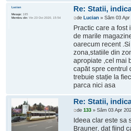
Re: Statii, indic
Lucian
Mesaje:
185
de
Lucian
» Sâm 03 Apr 
Membru din:
Vin 23 Oct 2020, 15:54
Practic care a fost
de marile magazine
oarecum recent .Si
zona,statiile din z
apropiate ,cel mai 
capăt spre centrul 
trebuie stație la f
parca nici asa
Re: Statii, indic
de
133
» Sâm 03 Apr 202
Ideea clar este sa 
Brauner, dat fiind 