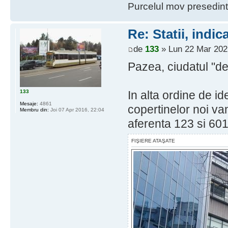
Purcelul mov presedint
Re: Statii, indic
de
133
» Lun 22 Mar 202
Pazea, ciudatul "de 
133
In alta ordine de i
Mesaje:
4861
copertinelor noi va
Membru din:
Joi 07 Apr 2016, 22:04
aferenta 123 si 601
FIŞIERE ATAŞATE