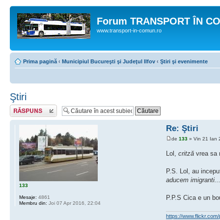
Forum TRANSPORT ÎN C
www.transport-in-comun.ro
Prima pagină
‹
Municipiul Bucureşti şi Judeţul Ilfov
‹
Ştiri şi evenimente
Ştiri
Răspunde
Re: Ştiri
de
133
» Vin 21 Ian 
Lol,
critză
vrea sa n
P.S. Lol, au incep
aducem imigranti... 
133
P.P.S Cica e un bou 
Mesaje:
4861
Membru din:
Joi 07 Apr 2016, 22:04
https://www.flickr.c