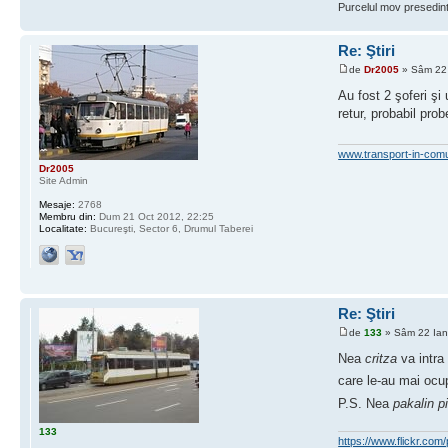
Purcelul mov presedint
Re: Ştiri
de
Dr2005
» Sâm 22 
Au fost 2 şoferi şi
retur, probabil pro
www.transport-in-com
Dr2005
Site Admin
Mesaje:
2768
Membru din:
Dum 21 Oct 2012, 22:25
Localitate:
Bucureşti, Sector 6, Drumul Taberei
Re: Ştiri
de
133
» Sâm 22 Ian
Nea
critza
va intra
care le-au mai ocu
P.S. Nea
pakalin p
133
https://www.flickr.c