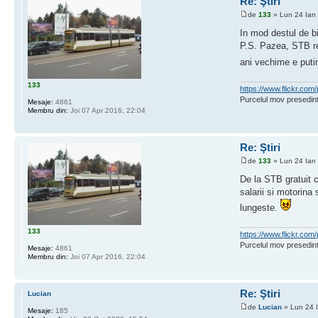
Re: Ştiri
de
133
» Lun 24 Ian
In mod destul de b
P.S. Pazea, STB re
ani vechime e putin
133
https://www.flickr.c
Purcelul mov presedint
Mesaje:
4861
Membru din:
Joi 07 Apr 2016, 22:04
Re: Ştiri
de
133
» Lun 24 Ian
De la STB gratuit 
salarii si motorina
lungeste.
133
https://www.flickr.c
Purcelul mov presedint
Mesaje:
4861
Membru din:
Joi 07 Apr 2016, 22:04
Re: Ştiri
Lucian
de
Lucian
» Lun 24 
Mesaje:
185