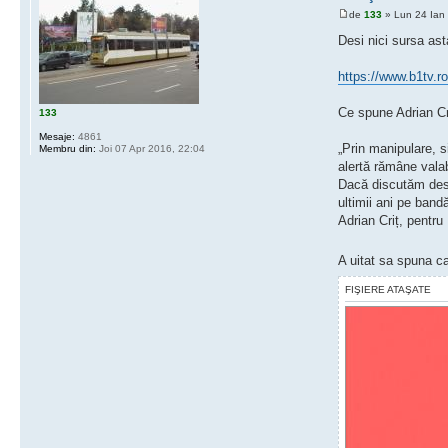
de
133
» Lun 24 Ian
Desi nici sursa ast
https://www.b1tv.ro
Ce spune Adrian Cr
133
Mesaje:
4861
„Prin manipulare, s
Membru din:
Joi 07 Apr 2016, 22:04
alertă rămâne valab
Dacă discutăm despr
ultimii ani pe ban
Adrian Criț, pentru
A uitat sa spuna ca
FIŞIERE ATAŞATE