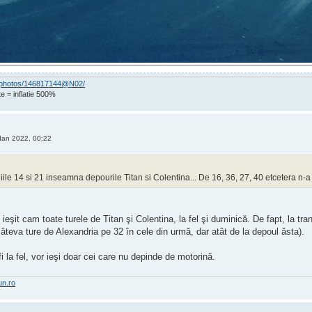
om/photos/146817144@N02/
e = inflatie 500%
Ian 2022, 00:22
niile 14 si 21 inseamna depourile Titan si Colentina... De 16, 36, 27, 40 etcetera n-a
 ieşit cam toate turele de Titan şi Colentina, la fel şi duminică. De fapt, la tran
câteva ture de Alexandria pe 32 în cele din urmă, dar atât de la depoul ăsta).
i la fel, vor ieşi doar cei care nu depinde de motorină.
un.ro