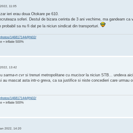
 2022, 11:05
izar ieri erau doua Otokare pe 610.
cruteaza soferi. Destul de bizara cerinta de 3 ani vechime, ma gandeam ca vo
 probabil sa nu fi dat pe la niciun sindicat din transporturi.
om/photos/146817144@N02/
e = inflatie 500%
 2022, 13:42
cu
sarma-n cvr
si trenuri metropolitane cu
mucisor
la niciun STB... undeva aic
 si au mascat asta intr-o greva, ca sa justifice si niste concedieri care urmau 
om/photos/146817144@N02/
e = inflatie 500%
Ian 2022, 14:20