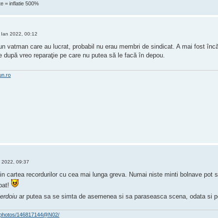
e = inflatie 500%
Ian 2022, 00:12
 un vatman care au lucrat, probabil nu erau membri de sindicat. A mai fost în
be după vreo reparaţie pe care nu putea să le facă în depou.
un.ro
 2022, 09:37
 in cartea recordurilor cu cea mai lunga greva. Numai niste minti bolnave pot
pat!
ierdoiu
ar putea sa se simta de asemenea si sa paraseasca scena, odata si p
om/photos/146817144@N02/