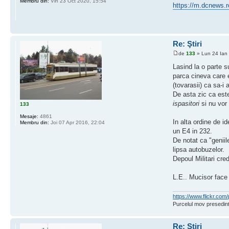
Membru din:
Vin 23 Oct 2020, 15:54
https://m.dcnews.r
Re: Ştiri
de
133
» Lun 24 Ian
Lasind la o parte s
parca cineva care e
(tovarasii) ca sa-i 
De asta zic ca este
ispasitori
si nu vor 
133
Mesaje:
4861
In alta ordine de 
Membru din:
Joi 07 Apr 2016, 22:04
un E4 in 232.
De notat ca "geniil
lipsa autobuzelor.
Depoul Militari cre
L.E.. Mucisor face 
https://www.flickr.c
Purcelul mov presedint
Re: Ştiri