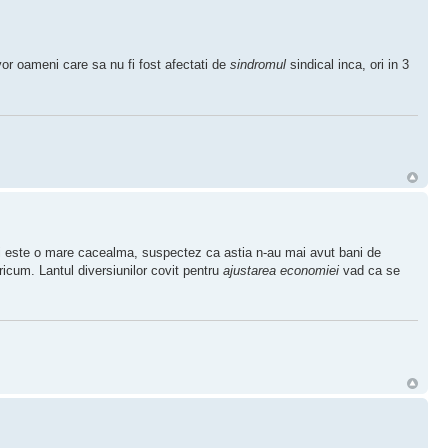
r oameni care sa nu fi fost afectati de
sindromul
sindical inca, ori in 3
i este o mare cacealma, suspectez ca astia n-au mai avut bani de
oricum. Lantul diversiunilor covit pentru
ajustarea economiei
vad ca se