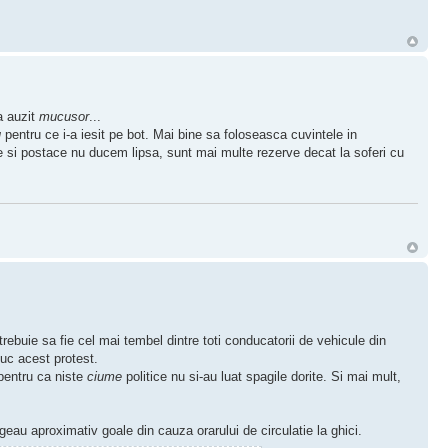
a auzit
mucusor
...
u
pentru ce i-a iesit pe bot. Mai bine sa foloseasca cuvintele in
are si postace nu ducem lipsa, sunt mai multe rezerve decat la soferi cu
rebuie sa fie cel mai tembel dintre toti conducatorii de vehicule din
uc acest protest.
 pentru ca niste
ciume
politice nu si-au luat spagile dorite. Si mai mult,
rgeau aproximativ goale din cauza orarului de circulatie la ghici.