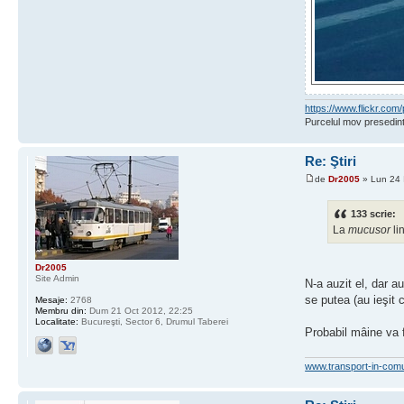
https://www.flickr.c
Purcelul mov presedint
Re: Ştiri
de
Dr2005
» Lun 24 
133 scrie:
La
mucusor
li
Dr2005
Site Admin
N-a auzit el, dar au
se putea (au ieşit 
Mesaje:
2768
Membru din:
Dum 21 Oct 2012, 22:25
Localitate:
Bucureşti, Sector 6, Drumul Taberei
Probabil mâine va f
www.transport-in-com