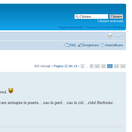
Căutare avansată
Pagina principală - Transport în comun România
FAQ
Înregistrare
Autentificare
402 mesaje •
Pagina
12
din
14
•
...
1
9
10
11
12
13
14
timul.
re asteapta la poarta... sau la gard... sau la zid... zidul Berlinului...