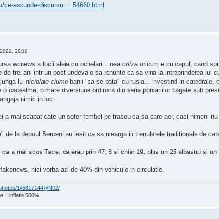
o/ce-ascunde-discursu ... 54660.html
 2022, 20:18
ursa wcnews a focii aleia cu ochelari... nea
critza
oricum e cu capul, cand spun
 de trei ani intr-un post undeva o sa renunte ca sa vina la intreprinderea lui
ajunga lui
niciolaie ciumo
banii "sa se bata" cu rusia... investind in catedrale
 o cacealma, o mare diversiune ordinara din seria porcariilor bagate sub pres
angaja nimic in loc.
idei a mai scapat cate un sofer tembel pe traseu ca sa care aer, caci nimeni 
e" de la depoul Berceni au iesit ca sa mearga in trenuletele traditionale de ca
d ca a mai scos Tatre, ca erau prin 47, 8 si chiar 19, plus un 25 albastru si un
fakenews, nici vorba azi de 40% din vehicule in circulatie.
om/photos/146817144@N02/
e = inflatie 500%