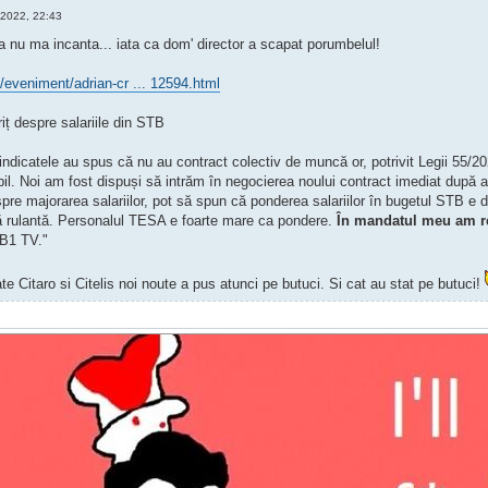
 2022, 22:43
a nu ma incanta... iata ca dom' director a scapat porumbelul!
/eveniment/adrian-cr ... 12594.html
iț despre salariile din STB
indicatele au spus că nu au contract colectiv de muncă or, potrivit Legii 55/20
il. Noi am fost dispuși să intrăm în negocierea noului contract imediat după 
e majorarea salariilor, pot să spun că ponderea salariilor în bugetul STB e d
dă rulantă. Personalul TESA e foarte mare ca pondere.
În mandatul meu am r
 B1 TV."
te Citaro si Citelis noi noute a pus atunci pe butuci. Si cat au stat pe butuci!