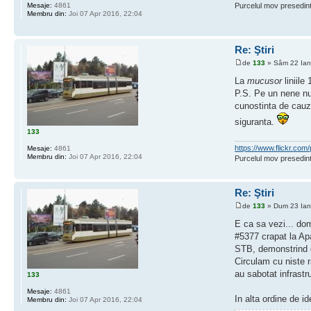
Mesaje:
4861
Purcelul mov presedint
Membru din:
Joi 07 Apr 2016, 22:04
Re: Ştiri
de
133
» Sâm 22 Ian
La
mucusor
liniile
P.S. Pe un nene n
cunostinta de cauza
siguranta.
133
https://www.flickr.c
Mesaje:
4861
Membru din:
Joi 07 Apr 2016, 22:04
Purcelul mov presedint
Re: Ştiri
de
133
» Dum 23 Ian
E ca sa vezi... do
#5377 crapat la Apa
STB, demonstrind e
Circulam cu niste r
au sabotat infrastr
133
Mesaje:
4861
In alta ordine de i
Membru din:
Joi 07 Apr 2016, 22:04