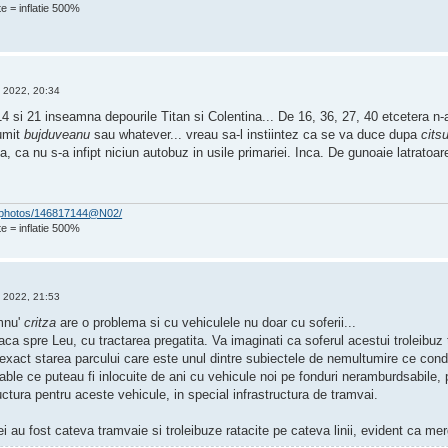
e = inflatie 500%
 2022, 20:34
 14 si 21 inseamna depourile Titan si Colentina... De 16, 36, 27, 40 etcetera n-
umit
bujduveanu
sau whatever... vreau sa-l instiintez ca se va duce dupa
cits
, ca nu s-a infipt niciun autobuz in usile primariei. Inca. De gunoaie latrato
om/photos/146817144@N02/
e = inflatie 500%
 2022, 21:53
mnu'
critza
are o problema si cu vehiculele nu doar cu soferii...
ca spre Leu, cu tractarea pregatita. Va imaginati ca soferul acestui troleibuz t
xact starea parcului care este unul dintre subiectele de nemultumire ce cond
able ce puteau fi inlocuite de ani cu vehicule noi pe fonduri neramburdsabile,
uctura pentru aceste vehicule, in special infrastructura de tramvai.
dei au fost cateva tramvaie si troleibuze ratacite pe cateva linii, evident ca me