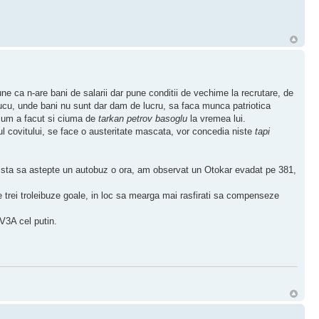
e ca n-are bani de salarii dar pune conditii de vechime la recrutare, de
 cucu, unde bani nu sunt dar dam de lucru, sa faca munca patriotica
, cum a facut si ciuma de
tarkan petrov basoglu
la vremea lui.
ul covitului, se face o austeritate mascata, vor concedia niste
tapi
nu sta sa astepte un autobuz o ora, am observat un Otokar evadat pe 381,
te trei troleibuze goale, in loc sa mearga mai rasfirati sa compenseze
 V3A cel putin.