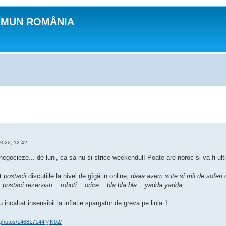
OMUN ROMÂNIA
2022, 12:42
egocieze... de luni, ca sa nu-si strice weekendul! Poate are noroc si va fi ul
ut
postacii
discutiile la nivel de gîgă in online,
daaa avem sute si mii de soferi ca
postaci rezervisti... roboti... orice... bla bla bla... yadda yadda...
incaltat insensibil la inflatie spargator de greva pe linia 1...
om/photos/146817144@N02/