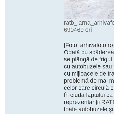
ratb_iarna_arhivaf
690469 ori
[Foto: arhivafoto.ro
Odată cu scăderea 
se plângă de frigul
cu autobuzele sau 
cu mijloacele de t
problemă de mai mul
celor care circulă 
În ciuda faptului c
reprezentanţii RATB
toate autobuzele şi