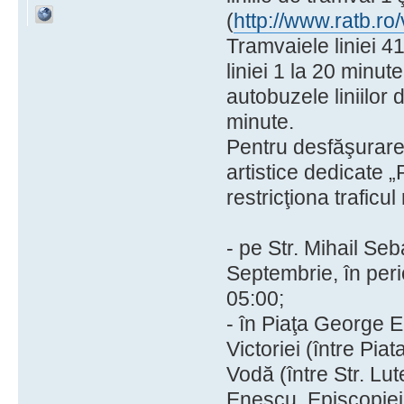
(
http://www.ratb.r
Tramvaiele liniei 41
liniei 1 la 20 minut
autobuzele liniilor
minute.
Pentru desfăşurarea
artistice dedicate 
restricţiona traficu
- pe Str. Mihail Seb
Septembrie, în per
05:00;
- în Piaţa George En
Victoriei (între Piat
Vodă (între Str. Lut
Enescu, Episcopiei