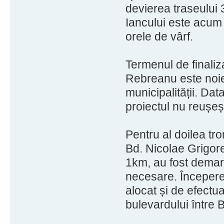
devierea traseului
Iancului este acum 
orele de vârf.
Termenul de finaliz
Rebreanu este noiem
municipalității. Da
proiectul nu reușeș
Pentru al doilea tr
Bd. Nicolae Grigor
1km, au fost demara
necesare. Începerea
alocat și de efectu
bulevardului între 