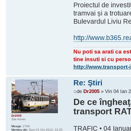
Proiectul de investi
tramvai și a trotuar
Bulevardul Liviu R
http://www.b365.rea
Nu poti sa arati ca est
tine insuti si cu perso
http://www.transport
Re: Ştiri
de
Dr2005
» Vin 04 Ian 
De ce îngheaţă
transport RA
Dr2005
Site Admin
Mesaje:
2768
TRAFIC • 04 Ianuar
Membru din:
Dum 21 Oct 2012, 22:25