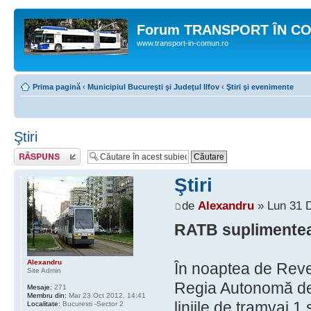
Forum TRANSPORT ÎN C
www.transport-in-comun.ro
Prima pagină
‹
Municipiul Bucureşti şi Judeţul Ilfov
‹
Ştiri şi evenimente
Ştiri
Răspunde
Ştiri
de
Alexandru
» Lun 31 D
RATB suplimenteaz
Alexandru
În noaptea de Reve
Site Admin
Regia Autonomă de 
Mesaje:
271
Membru din:
Mar 23 Oct 2012, 14:41
liniile de tramvai 1
Localitate:
Bucuresti -Sector 2