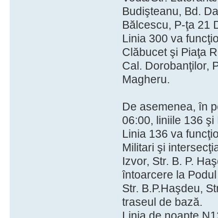
Budişteanu, Bd. Da
Bălcescu, P-ţa 21 
Linia 300 va funcţi
Clăbucet şi Piaţa 
Cal. Dorobanţilor, 
Magheru.
De asemenea, în pe
06:00, liniile 136 ş
Linia 136 va funcţi
Militari şi intersecţ
Izvor, Str. B. P. Ha
întoarcere la Podul
Str. B.P.Haşdeu, St
traseul de bază.
Linia de noapte N12