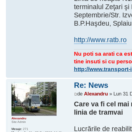
terminalul Zeţari şi
Septembrie/Str. Izvo
B.P.Haşdeu, Splaiul
http://www.ratb.ro
Nu poti sa arati ca est
tine insuti si cu perso
http://www.transport
Re: News
de
Alexandru
» Lun 31 D
Care va fi cel mai
linia de tramvai
Alexandru
Site Admin
Lucrările de reabil
Mesaje:
271