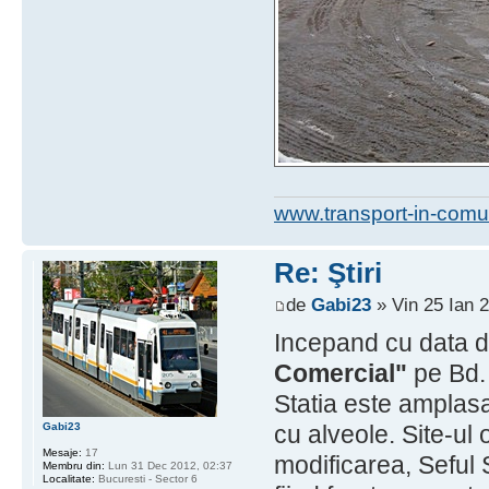
www.transport-in-comu
Re: Ştiri
de
Gabi23
» Vin 25 Ian 
Incepand cu data 
Comercial"
pe Bd. 
Statia este amplas
Gabi23
cu alveole. Site-ul 
Mesaje:
17
modificarea, Seful 
Membru din:
Lun 31 Dec 2012, 02:37
Localitate:
Bucuresti - Sector 6