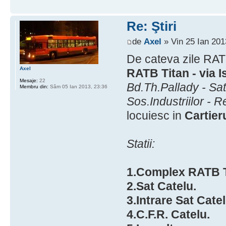
Re: Ştiri
de
Axel
» Vin 25 Ian 201
De cateva zile RATB
Axel
RATB Titan - via I
Mesaje:
22
Bd.Th.Pallady - Sa
Membru din:
Sâm 05 Ian 2013, 23:36
Sos.Industriilor - R
locuiesc in
Cartier
Statii:
1.Complex RATB T
2.Sat Catelu.
3.Intrare Sat Catel
4.C.F.R. Catelu.