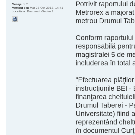
Potrivit raportului
Mesaje:
271
Membru din:
Mar 23 Oct 2012, 14:41
Metrorex a majorat a
Localitate:
Bucuresti -Sector 2
metrou Drumul Tabe
Conform raportului 
responsabilă pentru
magistralei 5 de me
includerea în total a
"Efectuarea plăţilo
instrucţiunile BEI -
finanţarea cheltuieli
Drumul Taberei - P
Universitate) fiind 
reprezentând cheltu
în documentul Curţi