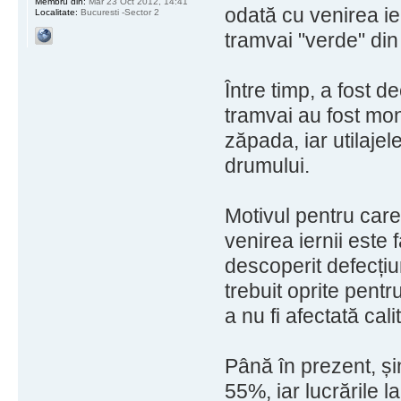
Membru din:
Mar 23 Oct 2012, 14:41
odată cu venirea ier
Localitate:
Bucuresti -Sector 2
tramvai "verde" din
Între timp, a fost d
tramvai au fost mont
zăpada, iar utilaje
drumului.
Motivul pentru care 
venirea iernii este 
descoperit defecțiun
trebuit oprite pent
a nu fi afectată cal
Până în prezent, și
55%, iar lucrările l