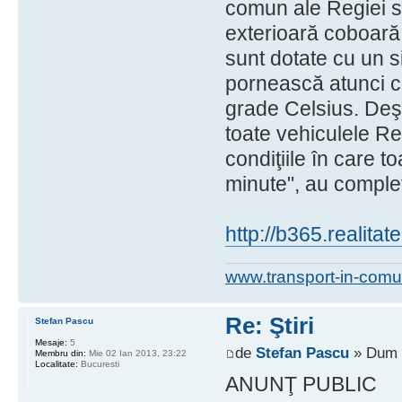
comun ale Regiei s
exterioară coboară
sunt dotate cu un s
pornească atunci c
grade Celsius. Deşi
toate vehiculele Re
condiţiile în care to
minute", au complet
http://b365.realita
www.transport-in-comu
Re: Ştiri
Stefan Pascu
Mesaje:
5
de
Stefan Pascu
» Dum 0
Membru din:
Mie 02 Ian 2013, 23:22
Localitate:
Bucuresti
ANUNŢ PUBLIC