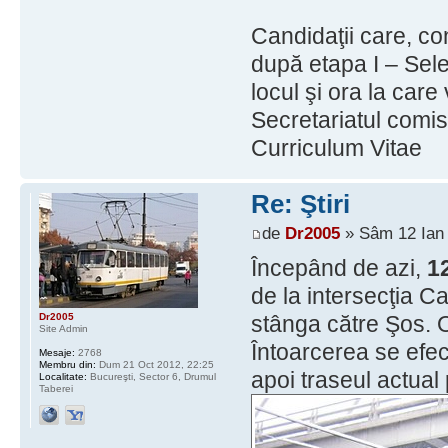
Candidaţii care, co
după etapa I – Selec
locul şi ora la care
Secretariatul comis
Curriculum Vitae
Re: Ştiri
de
Dr2005
» Sâm 12 Ian 
Începând de azi,
1
de la intersecţia Ca
Dr2005
stânga către Şos. O
Site Admin
Întoarcerea se efec
Mesaje:
2768
Membru din:
Dum 21 Oct 2012, 22:25
apoi traseul actual
Localitate:
Bucureşti, Sector 6, Drumul
Taberei