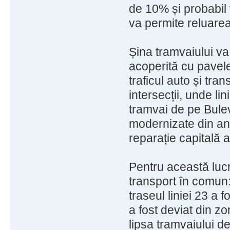
de 10% și probabi
va permite reluarea 
Șina tramvaiului va 
acoperită cu pavele
traficul auto și tran
intersecții, unde lin
tramvai de pe Bule
modernizate din anu
reparație capitală a
Pentru această lucr
transport în comun: 
traseul liniei 23 a 
a fost deviat din z
lipsa tramvaiului d