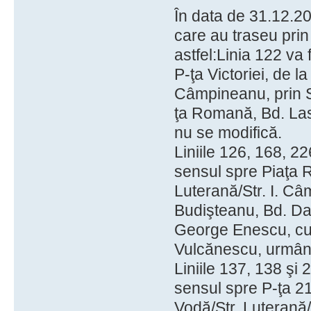
În data de 31.12.20
care au traseu pri
astfel:Linia 122 va
P-ţa Victoriei, de la
Câmpineanu, prin St
ţa Romană, Bd. Las
nu se modifică.
Liniile 126, 168, 2
sensul spre Piaţa R
Luterană/Str. I. Câm
Budişteanu, Bd. Dac
George Enescu, cu 
Vulcănescu, urmând
Liniile 137, 138 şi
sensul spre P-ţa 21
Vodă/Str. Luterană/S