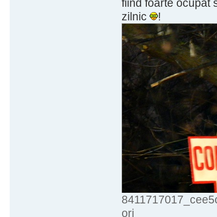
fiind foarte ocupat
zilnic
!
8411717017_cee5cf
ori