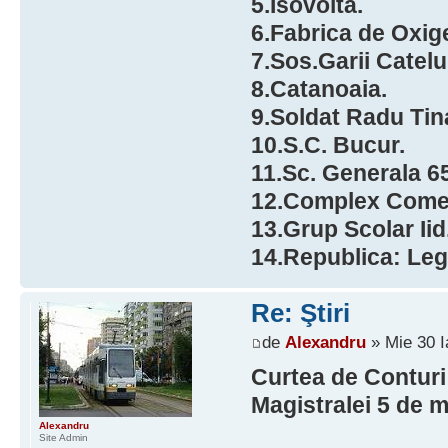
5.Isovolta.
6.Fabrica de Oxig
7.Sos.Garii Catelu
8.Catanoaia.
9.Soldat Radu Tin
10.S.C. Bucur.
11.Sc. Generala 65
12.Complex Comer
13.Grup Scolar Iid
14.Republica: Leg
Re: Ştiri
de
Alexandru
» Mie 30 I
Curtea de Conturi:
Magistralei 5 de 
Alexandru
Site Admin