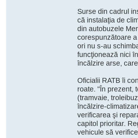
Surse din cadrul inst
că instalaţia de cl
din autobuzele Merc
corespunzătoare a in
ori nu s-au schimbat
funcţionează nici î
încălzire arse, car
Oficialii RATB îi co
roate. "În prezent,
(tramvaie, troleibuz
încălzire-climatizar
verificarea şi repar
capitol prioritar. 
vehicule să verifice