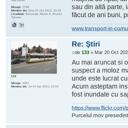
Site Admin
sau din altă parte,
Mesaje:
2768
Membru din:
Dum 21 Oct 2012, 22:25
făcut de ani buni, p
Localitate:
Bucureşti, Sector 6, Drumul
Taberei
www.transport-in-comu
Re: Ştiri
de
133
» Mar 20 Oct 202
Au mai aruncat si 
suspect a moloz mai
133
unde este lucrat cu
Mesaje:
4861
Acum asteptam insta
Membru din:
Joi 07 Apr 2016, 22:04
fost inundate cu sa
https://www.flickr.co
Purcelul mov presedint