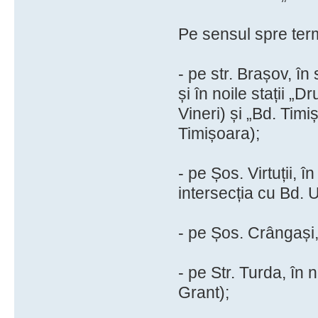
Pe sensul spre term
- pe str. Brașov, în
și în noile stații „
Vineri) și „Bd. Tim
Timișoara);
- pe Șos. Virtuții, 
intersecția cu Bd. Uv
- pe Șos. Crângași, î
- pe Str. Turda, în
Grant);