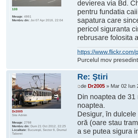
devierea via Bd. Ch
133
pentru fundatia cai
Mesaje:
4861
sapatura care since
Membru din:
Joi 07 Apr 2016, 22:04
pericol siguranta ci
rebrusare folosita 
https://www.flickr.co
Purcelul mov presedint
Re: Ştiri
de
Dr2005
» Mar 02 Iun 
Din noaptea de 31 ma
noaptea.
Dr2005
Desigur, în dulcele 
Site Admin
oră (oare stau tra
Mesaje:
2768
Membru din:
Dum 21 Oct 2012, 22:25
a se putea sigura i
Localitate:
Bucureşti, Sector 6, Drumul
Taberei