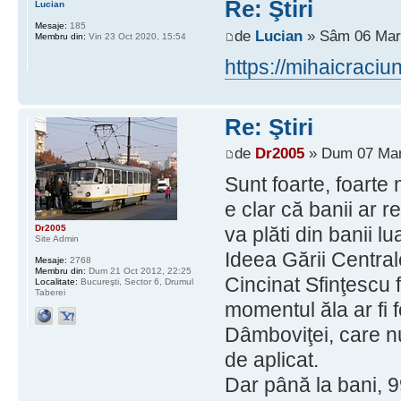
Re: Ştiri
Lucian
Mesaje:
185
de
Lucian
» Sâm 06 Mar 
Membru din:
Vin 23 Oct 2020, 15:54
https://mihaicraciun
Re: Ştiri
de
Dr2005
» Dum 07 Mar
Sunt foarte, foarte 
e clar că banii ar 
Dr2005
va plăti din banii lu
Site Admin
Ideea Gării Central
Mesaje:
2768
Membru din:
Dum 21 Oct 2012, 22:25
Cincinat Sfinţescu 
Localitate:
Bucureşti, Sector 6, Drumul
Taberei
momentul ăla ar fi f
Dâmboviţei, care nu
de aplicat.
Dar până la bani, 9