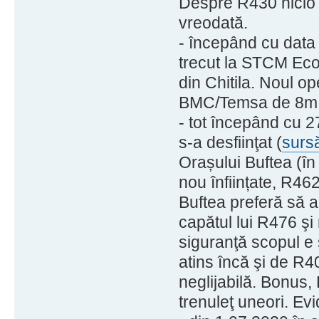
Despre R430 nicio 
vreodată.
- începând cu data 
trecut la STCM Eco
din Chitila. Noul op
BMC/Temsa de 8m, c
- tot începând cu 27
s-a desfiinţat (
surs
Orașului Buftea (în 
nou înființate, R46
Buftea preferă să aib
capătul lui R476 ş
siguranţă scopul e 
atins încă şi de R40
neglijabilă. Bonus,
trenuleţ uneori. Ev