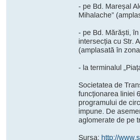
- pe Bd. Mareșal Al
Mihalache” (amplas
- pe Bd. Mărăști, î
intersecția cu Str.
(amplasată în zona 
- la terminalul „Piaț
Societatea de Trans
funcționarea liniei 
programului de circ
impune. De asemenea
aglomerate de pe tr
Sursa:
http://www