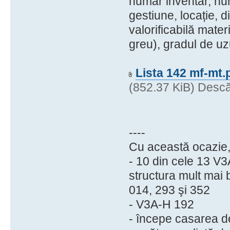
număr inventar, num
gestiune, locație, 
valorificabilă mater
greu), gradul de uzu
Lista 142 mf-mt.
(852.37 KiB) Descă
----
Cu această ocazie,
- 10 din cele 13 V
structura mult mai
014, 293 şi 352
- V3A-H 192
- începe casarea d