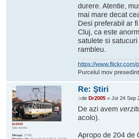
durere. Atentie, m
mai mare decat ce
Desi preferabil ar 
Cluj, ca este anorm
satulete si satucur
rambleu.
https://www.flickr.co
Purcelul mov presedint
Re: Ştiri
de
Dr2005
» Joi 24 Sep 
De azi avem
verzit
acolo).
Dr2005
Site Admin
Apropo de 204 de Gr
Mesaje:
2768
Membru din:
Dum 21 Oct 2012, 22:25