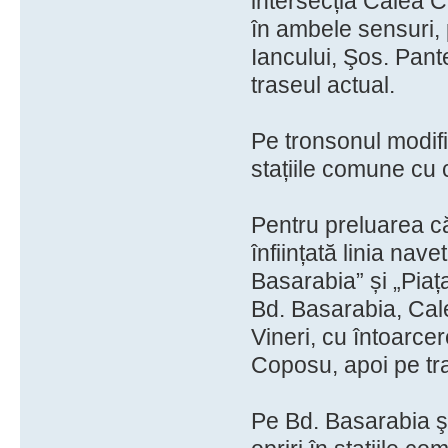
intersecția Calea Că
în ambele sensuri,
Iancului, Şos. Pant
traseul actual.
Pe tronsonul modific
stațiile comune cu ce
Pentru preluarea că
înființată linia nav
Basarabia” și „Piața
Bd. Basarabia, Cale
Vineri, cu întoarcer
Coposu, apoi pe tr
Pe Bd. Basarabia ş