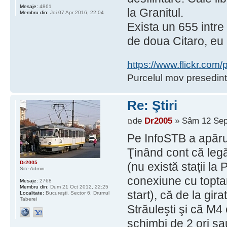
Mesaje:
4861
la Granitul.
Membru din:
Joi 07 Apr 2016, 22:04
Exista un 655 intre
de doua Citaro, eu
https://www.flickr.co
Purcelul mov presedint
Re: Ştiri
de
Dr2005
» Sâm 12 Sep
Pe InfoSTB a apărut
Ţinând cont că leg
Dr2005
(nu există staţii la
Site Admin
conexiune cu toptan
Mesaje:
2768
Membru din:
Dum 21 Oct 2012, 22:25
start), că de la gi
Localitate:
Bucureşti, Sector 6, Drumul
Taberei
Străuleşti şi că M4 
schimbi de 2 ori sa