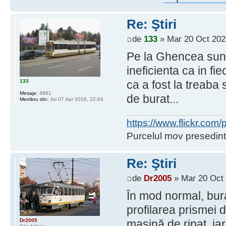
Re: Ştiri
de
133
» Mar 20 Oct 202
Pe la Ghencea sunt
ineficienta ca in fi
133
ca a fost la treaba 
Mesaje:
4861
de burat...
Membru din:
Joi 07 Apr 2016, 22:04
https://www.flickr.co
Purcelul mov presedint
Re: Ştiri
de
Dr2005
» Mar 20 Oct 
În mod normal, bur
profilarea prismei 
Dr2005
maşină de ripat, ia