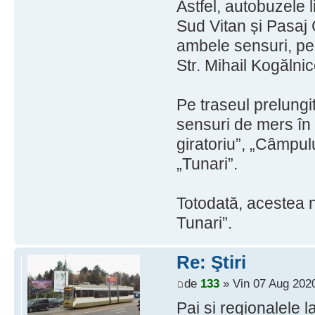
Astfel, autobuzele 
Sud Vitan și Pasaj 
ambele sensuri, pe
Str. Mihail Kogălni
Pe traseul prelungi
sensuri de mers în 
giratoriu”, „Câmpulu
„Tunari”.
Totodată, acestea n
Tunari”.
Re: Ştiri
de
133
» Vin 07 Aug 2020
Pai si regionalele l