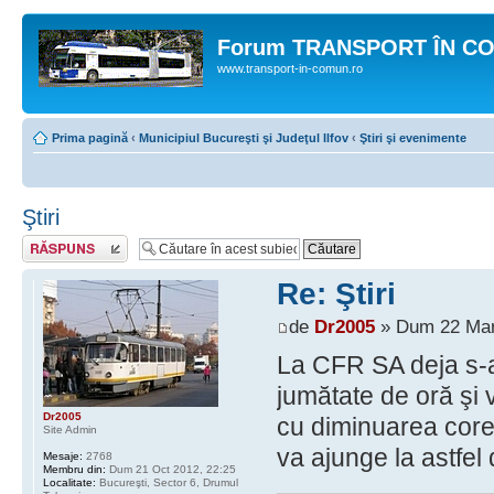
Forum TRANSPORT ÎN C
www.transport-in-comun.ro
Prima pagină
‹
Municipiul Bucureşti şi Judeţul Ilfov
‹
Ştiri şi evenimente
Ştiri
Răspunde
Re: Ştiri
de
Dr2005
» Dum 22 Mar
La CFR SA deja s-a
jumătate de oră şi v
Dr2005
cu diminuarea cores
Site Admin
va ajunge la astfel d
Mesaje:
2768
Membru din:
Dum 21 Oct 2012, 22:25
Localitate:
Bucureşti, Sector 6, Drumul