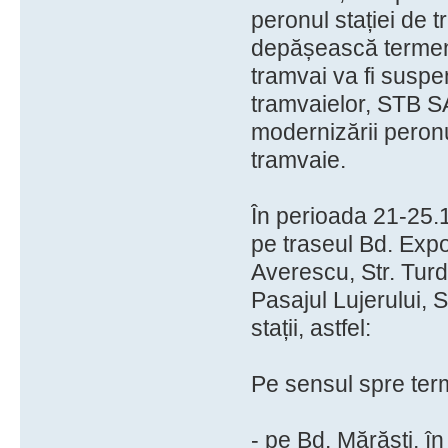
peronul stației de t
depășească termenu
tramvai va fi suspen
tramvaielor, STB SA
modernizării peronu
tramvaie.
În perioada 21-25.1
pe traseul Bd. Expo
Averescu, Str. Turd
Pasajul Lujerului, S
stații, astfel:
Pe sensul spre ter
- pe Bd. Mărăști, î