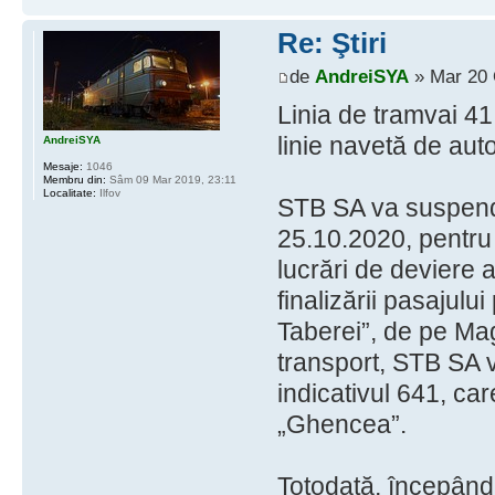
Re: Ştiri
de
AndreiSYA
» Mar 20 
Linia de tramvai 41
linie navetă de au
AndreiSYA
Mesaje:
1046
Membru din:
Sâm 09 Mar 2019, 23:11
Localitate:
Ilfov
STB SA va suspenda
25.10.2020, pentr
lucrări de deviere a
finalizării pasajulu
Taberei”, de pe Mag
transport, STB SA v
indicativul 641, car
„Ghencea”.
Totodată, începân