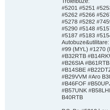
Troleibuze:
#5201 #5251 #525
#5262 #5266 #526
#5278 #5282 #745
#5290 #5148 #515
#5187 #5183 #515
Autobuze&utilitare:
#99 (MYL) #1270 
#B32RTB #B14RK
#B26SIA #B61RTB
#B14SBE #B22DTZ
#B29VVM #Aro B3
#B46FOF #B50UP
#B57UNK #B58LHI 
B40RTB