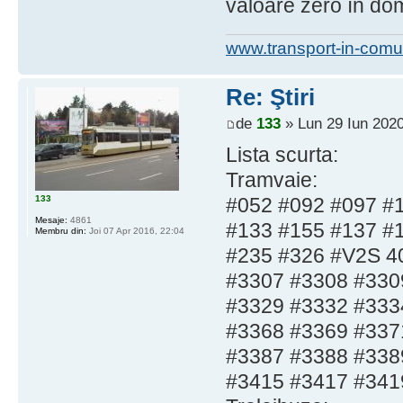
valoare zero în dom
www.transport-in-comu
Re: Ştiri
de
133
» Lun 29 Iun 2020
Lista scurta:
Tramvaie:
133
#052 #092 #097 #
Mesaje:
4861
#133 #155 #137 #
Membru din:
Joi 07 Apr 2016, 22:04
#235 #326 #V2S 4
#3307 #3308 #330
#3329 #3332 #333
#3368 #3369 #337
#3387 #3388 #338
#3415 #3417 #341