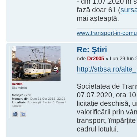
- din 1.07.2020 în s
fază doar 61 (
surs
mai aşteaptă.
www.transport-in-comu
Re: Ştiri
de
Dr2005
» Lun 29 Iun 
http://stbsa.ro/alte
Dr2005
Societatea de Tran
Site Admin
07.07.2020, ora 10
Mesaje:
2768
Membru din:
Dum 21 Oct 2012, 22:25
licitație deschisă, 
Localitate:
Bucureşti, Sector 6, Drumul
Taberei
valorificării prin v
transport, împărțite
cadrul lotului.