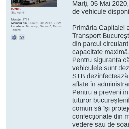
Marţi, 05 Mai 2020,
Dr2005
de vehicule disponi
Site Admin
Mesaje:
2768
Membru din:
Dum 21 Oct 2012, 22:25
Primăria Capitalei 
Localitate:
Bucureşti, Sector 6, Drumul
Taberei
Transport București
din parcul circulant
capacitate maximă
Pentru siguranța căl
vehiculele sunt dez
STB dezinfectează și
aflate în administra
Pentru a preveni i
tuturor bucureșteni
comun să își prote
confecționate din m
vedere sau de soare