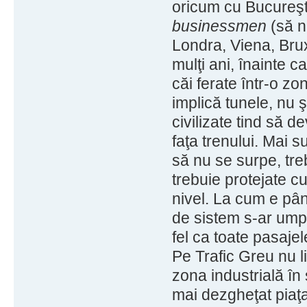
oricum cu Bucureşt
businessmen
(să n
Londra, Viena, Brux
mulţi ani, înainte c
căi ferate într-o zo
implică tunele, nu ş
civilizate tind să de
faţa trenului. Mai su
să nu se surpe, tre
trebuie protejate cu
nivel. La cum e pân
de sistem s-ar umpl
fel ca toate pasajel
Pe Trafic Greu nu l
zona industrială în
mai dezgheţat piaţa