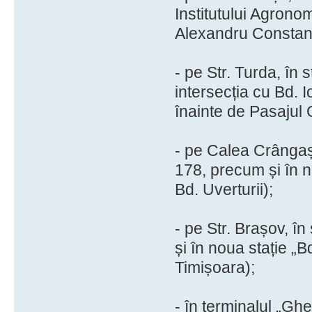
Institutului Agrono
Alexandru Constan
- pe Str. Turda, în
intersecția cu Bd. 
înainte de Pasajul 
- pe Calea Crângași 
178, precum și în n
Bd. Uverturii);
- pe Str. Brașov, în
și în noua stație „
Timișoara);
- în terminalul „Ghe