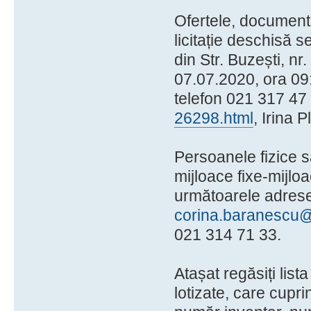
Ofertele, documente
licitație deschisă 
din Str. Buzești, nr
07.07.2020, ora 09:0
telefon 021 317 47
26298.html
, Irina
Persoanele fizice s
mijloace fixe-mijloa
următoarele adres
corina.baranescu@
021 314 71 33.
Atașat regăsiți list
lotizate, care cupri