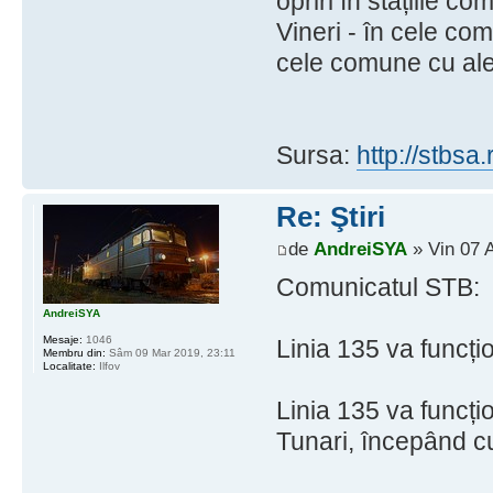
opriri în stațiile c
Vineri - în cele com
cele comune cu ale l
Sursa:
http://stbs
Re: Ştiri
de
AndreiSYA
» Vin 07 
Comunicatul STB:
AndreiSYA
Mesaje:
1046
Linia 135 va funcți
Membru din:
Sâm 09 Mar 2019, 23:11
Localitate:
Ilfov
Linia 135 va funcți
Tunari, începând c