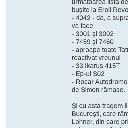
următoarea listă de
buşite la Eroii Revo
- 4042 - da, a supr
va face
- 3001 şi 3002
- 7459 şi 7460
- aproape toate Tat
reactivat vreunul
- 33 Ikarus 415T
- Ep-ul S02
- Rocar Autodromo 
de Simon rămase.
Şi cu asta tragem li
Bucureşti, care ră
Lohner, din care pr