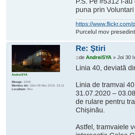
P.S. Pe #5312 l-au
puna prin Voluntari
https://www.flickr.co
Purcelul mov presedint
Re: Ştiri
de
AndreiSYA
» Joi 30 I
Linia 40, deviată di
AndreiSYA
Mesaje:
1046
Linia de tramvai 40
Membru din:
Sâm 09 Mar 2019, 23:11
Localitate:
Ilfov
31.07.2020 – 03.08.
de rulare pentru tr
Chișinău.
Astfel, tramvaiele vo