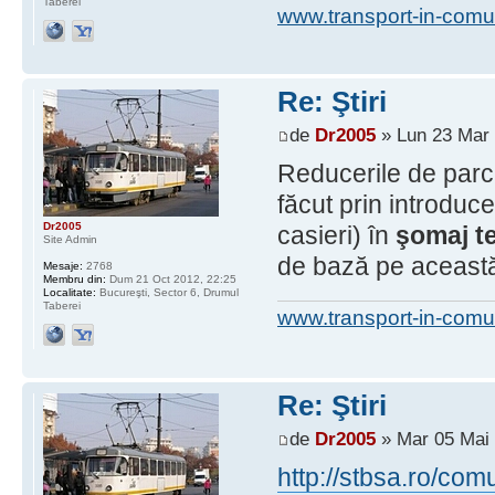
Taberei
www.transport-in-comu
Re: Ştiri
de
Dr2005
» Lun 23 Mar 
Reducerile de parc
făcut prin introduce
Dr2005
casieri) în
şomaj t
Site Admin
de bază pe această
Mesaje:
2768
Membru din:
Dum 21 Oct 2012, 22:25
Localitate:
Bucureşti, Sector 6, Drumul
Taberei
www.transport-in-comu
Re: Ştiri
de
Dr2005
» Mar 05 Mai 
http://stbsa.ro/c