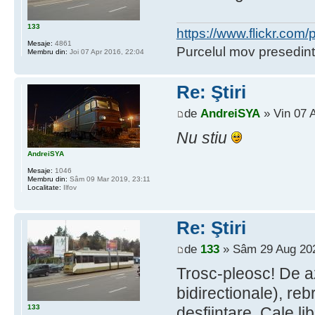
133
https://www.flickr.co
Mesaje:
4861
Purcelul mov presedint
Membru din:
Joi 07 Apr 2016, 22:04
Re: Ştiri
de
AndreiSYA
» Vin 07 
Nu stiu
AndreiSYA
Mesaje:
1046
Membru din:
Sâm 09 Mar 2019, 23:11
Localitate:
Ilfov
Re: Ştiri
de
133
» Sâm 29 Aug 202
Trosc-pleosc! De az
bidirectionale), re
133
desfiintare. Cale li