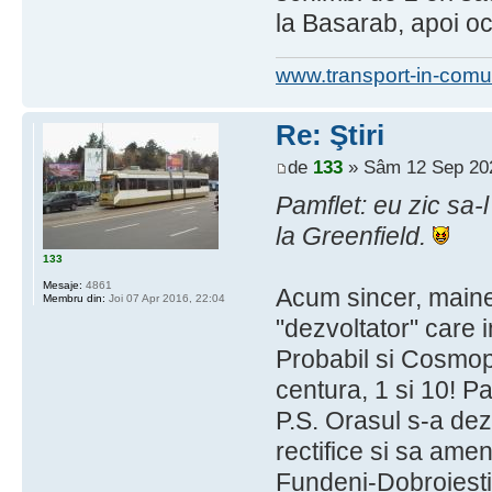
la Basarab, apoi oco
www.transport-in-comu
Re: Ştiri
de
133
» Sâm 12 Sep 202
Pamflet: eu zic sa
la Greenfield.
133
Mesaje:
4861
Acum sincer, maine
Membru din:
Joi 07 Apr 2016, 22:04
"dezvoltator" care 
Probabil si Cosmop
centura, 1 si 10! P
P.S. Orasul s-a dez
rectifice si sa am
Fundeni-Dobroiesti