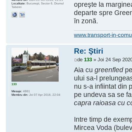
opreşte la marginea
Localitate:
Bucureşti, Sector 6, Drumul
Taberei
departe spre Greenf
în zonă.
www.transport-in-comu
Re: Ştiri
de
133
» Joi 24 Sep 2020
Aia cu
greenfled
pe
ului sa-l prelungeas
133
nu s-a infiintat din 
Mesaje:
4861
pe undeva sa se faca.
Membru din:
Joi 07 Apr 2016, 22:04
capra raioasa cu 
Intre timp de exem
Mircea Voda (bulev