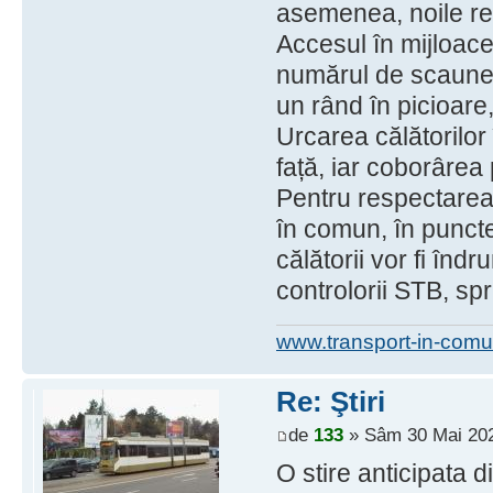
asemenea, noile reg
Accesul în mijloacel
numărul de scaune 
un rând în picioare
Urcarea călătorilo
față, iar coborârea 
Pentru respectarea 
în comun, în puncte
călătorii vor fi înd
controlorii STB, spri
www.transport-in-comu
Re: Ştiri
de
133
» Sâm 30 Mai 202
O stire anticipata 