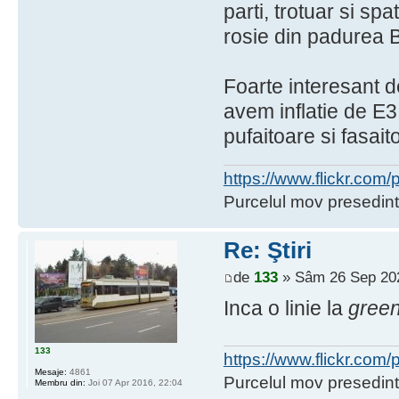
parti, trotuar si spa
rosie din padurea 
Foarte interesant 
avem inflatie de E3 
pufaitoare si fasait
https://www.flickr.co
Purcelul mov presedint
Re: Ştiri
de
133
» Sâm 26 Sep 202
Inca o linie la
green
133
https://www.flickr.co
Mesaje:
4861
Purcelul mov presedint
Membru din:
Joi 07 Apr 2016, 22:04