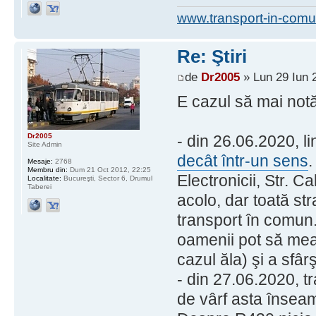
www.transport-in-comu
Re: Ştiri
de
Dr2005
» Lun 29 Iun 
E cazul să mai notă
Dr2005
- din 26.06.2020, li
Site Admin
decât într-un sens
.
Mesaje:
2768
Membru din:
Dum 21 Oct 2012, 22:25
Electronicii, Str. C
Localitate:
Bucureşti, Sector 6, Drumul
Taberei
acolo, dar toată s
transport în comun
oamenii pot să mear
cazul ăla) şi a sfâr
- din 27.06.2020, tr
de vârf asta înseam