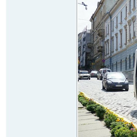
(ч/з ву
ПАЗ 30 6-
20 №17 вул. Садо
(ч/з ву
ПАЗ 25-40 
21 №18 вул. Садо
(ч/з вул
Богдан 25-3
22 №19 вул. 
ПАЗ,YOOYI 30
23 №20 з-д "
Богдан 15-2
24 №21 вул.
ПАЗ 40 6-
25 №22 Універс
Іван,Богдан 10
26 №23 вул. 