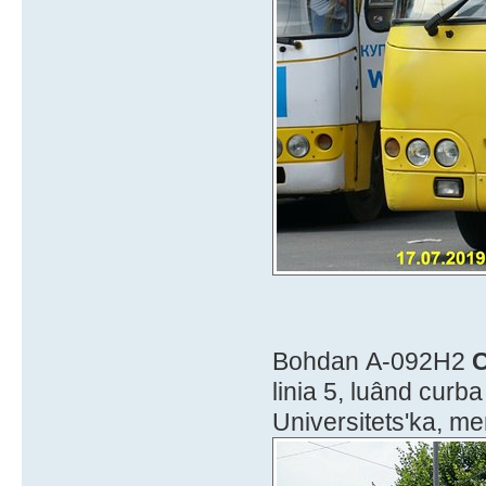
Bohdan А-092Н2
C
linia 5, luând curba
Universitets'ka, m