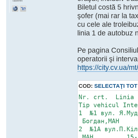
Taberei
Biletul costă 5 hrivn
şofer (mai rar la t
cu cele ale troleibu
linia 1 de autobuz 
Pe pagina Consiliul
operatorii şi interva
https://city.cv.ua/
COD:
SELECTAŢI TOT
Nr. crt. 
Tip vehicul Inte
1 №1 вул. Я.
Богдан,МАН 6
2 №1А вул.
МАН 15-20 