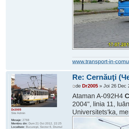
www.transport-in-comu
Re: Cernăuţi (Че
de
Dr2005
» Joi 26 Dec 
Ataman A-092H4
C
2004", linia 11, lu
Dr2005
Universitets'ka, m
Site Admin
Mesaje:
2768
Membru din:
Dum 21 Oct 2012, 22:25
Localitate:
Bucureşti, Sector 6, Drumul