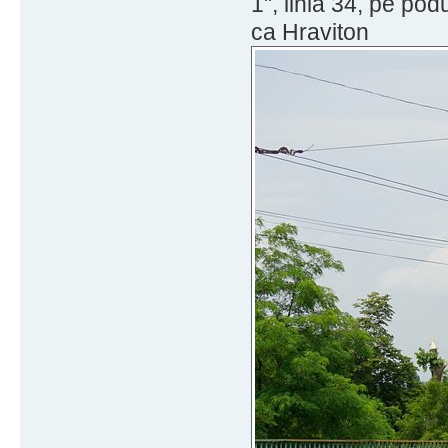
1", linia 34, pe po
ca Hraviton