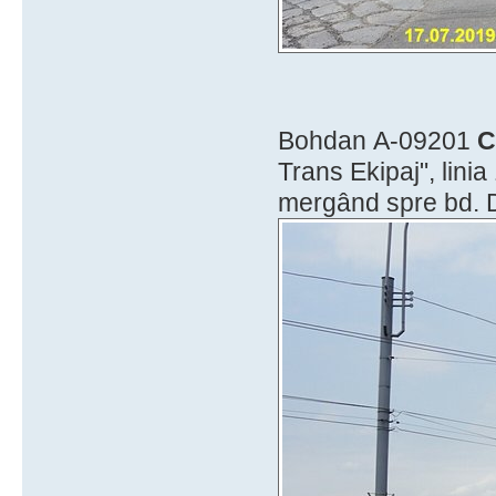
Bohdan А-09201
C
Trans Ekipaj", lini
mergând spre bd. 