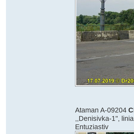
Ataman A-09204
C
,,Denisivka-1", lini
Entuziastiv