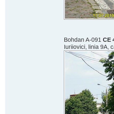
Bohdan A-091
CE 
Iuriiovici, linia 9A,