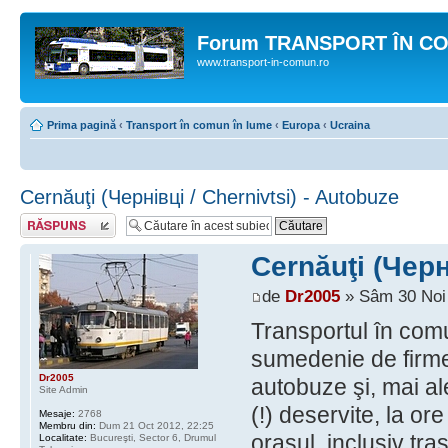
Forum TRANSPORT ÎN C
www.transport-in-comun.ro
Prima pagină
‹
Transport în comun în lume
‹
Europa
‹
Ucraina
Cernăuţi (Чернівці / Chernivtsi) - Autobuze
Răspunde
Cernăuţi (Черн
de
Dr2005
» Sâm 30 Noi 
Transportul în com
sumedenie de firme,
Dr2005
autobuze şi, mai al
Site Admin
(!) deservite, la or
Mesaje:
2768
Membru din:
Dum 21 Oct 2012, 22:25
oraşul, inclusiv tra
Localitate:
Bucureşti, Sector 6, Drumul