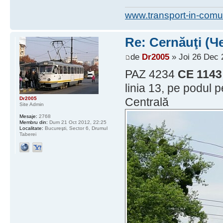
www.transport-in-comu
Re: Cernăuţi (Че
de
Dr2005
» Joi 26 Dec 
PAZ 4234
CE 1143
linia 13, pe podul 
Dr2005
Centrală
Site Admin
Mesaje:
2768
Membru din:
Dum 21 Oct 2012, 22:25
Localitate:
Bucureşti, Sector 6, Drumul
Taberei