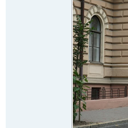
МАН, Богдан 
43 №39 площа П
ПАЗ 8-10 
44 №41 Садгора(в
6
Богдан-069 10-
45 №42 вул.Т
Мерседес Бенц 
46 №43 вул.Бе
ПАЗ,YOOYI 4