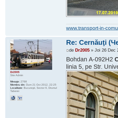
www.transport-in-comu
Re: Cernăuţi (Че
de
Dr2005
» Joi 26 Dec 
Bohdan А-092Н2
C
linia 5, pe Str. Uni
Dr2005
Site Admin
Mesaje:
2768
Membru din:
Dum 21 Oct 2012, 22:25
Localitate:
Bucureşti, Sector 6, Drumul
Taberei