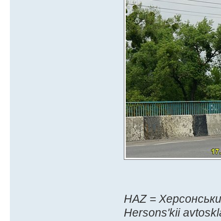
HAZ = Херсонськи
Hersons'kii avtoskl