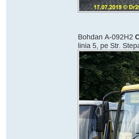
Bohdan А-092Н2
C
linia 5, pe Str. St