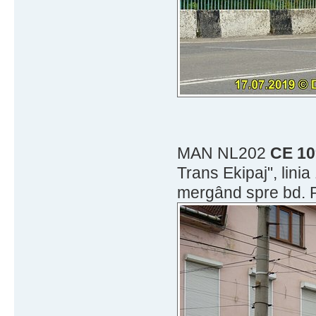
MAN NL202
CE 10
Trans Ekipaj", lini
mergând spre bd. P.