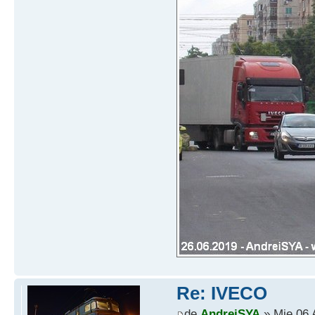
Re: IVECO
de
AndreiSYA
» Mie 06 