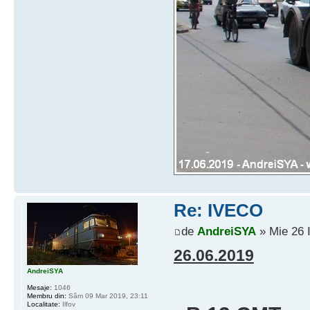
Re: IVECO
de
AndreiSYA
» Mie 26 
26.06.2019
AndreiSYA
Mesaje:
1046
Membru din:
Sâm 09 Mar 2019, 23:11
Localitate:
Ilfov