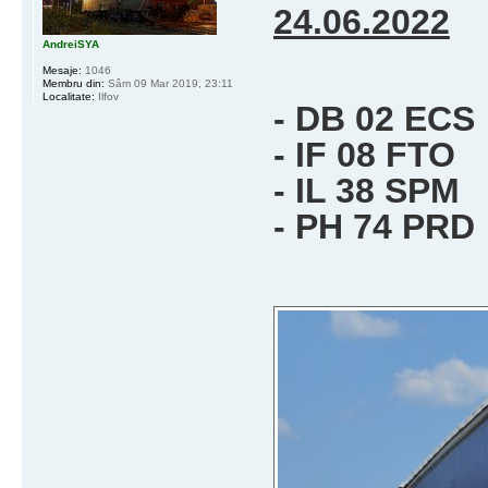
24.06.2022
AndreiSYA
Mesaje:
1046
Membru din:
Sâm 09 Mar 2019, 23:11
Localitate:
Ilfov
- DB 02 ECS
- IF 08 FTO
- IL 38 SPM
- PH 74 PRD