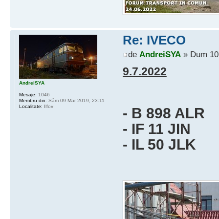
Re: IVECO
de
AndreiSYA
» Dum 10 
9.7.2022
AndreiSYA
Mesaje:
1046
Membru din:
Sâm 09 Mar 2019, 23:11
Localitate:
Ilfov
- B 898 ALR
- IF 11 JIN
- IL 50 JLK