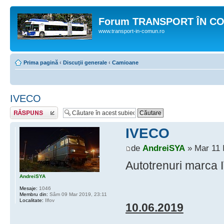
Forum TRANSPORT ÎN C
www.transport-in-comun.ro
Prima pagină
‹
Discuţii generale
‹
Camioane
IVECO
Răspunde
IVECO
de
AndreiSYA
» Mar 11 
Autotrenuri marca I
AndreiSYA
Mesaje:
1046
Membru din:
Sâm 09 Mar 2019, 23:11
Localitate:
Ilfov
10.06.2019