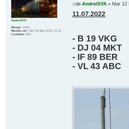
de
AndreiSYA
» Mar 12 I
11.07.2022
AndreiSYA
Mesaje:
1046
Membru din:
Sâm 09 Mar 2019, 23:11
Localitate:
Ilfov
- B 19 VKG
- DJ 04 MKT
- IF 89 BER
- VL 43 ABC