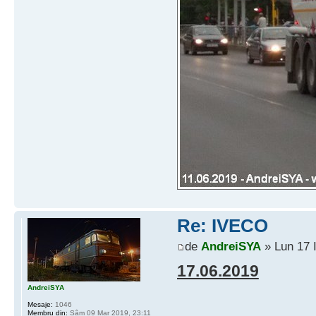
Re: IVECO
de
AndreiSYA
» Lun 17 
17.06.2019
AndreiSYA
Mesaje:
1046
Membru din:
Sâm 09 Mar 2019, 23:11