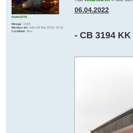
06.04.2022
AndreiSYA
Mesaje:
1046
Membru din:
Sâm 09 Mar 2019, 23:11
Localitate:
Ilfov
- CB 3194 KK