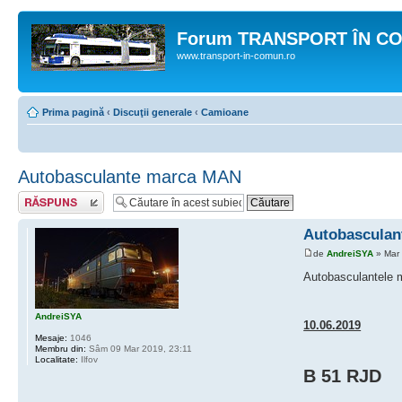
Forum TRANSPORT ÎN C
www.transport-in-comun.ro
Prima pagină
‹
Discuţii generale
‹
Camioane
Autobasculante marca MAN
Răspunde
Autobascula
de
AndreiSYA
» Mar 
Autobasculantele m
AndreiSYA
10.06.2019
Mesaje:
1046
Membru din:
Sâm 09 Mar 2019, 23:11
Localitate:
Ilfov
B 51 RJD