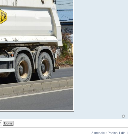
3 mesaje • Pagina
1
din
1