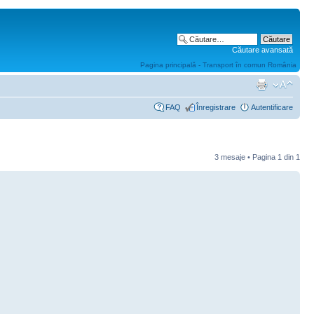
Căutare avansată
Pagina principală - Transport în comun România
FAQ
Înregistrare
Autentificare
3 mesaje • Pagina
1
din
1