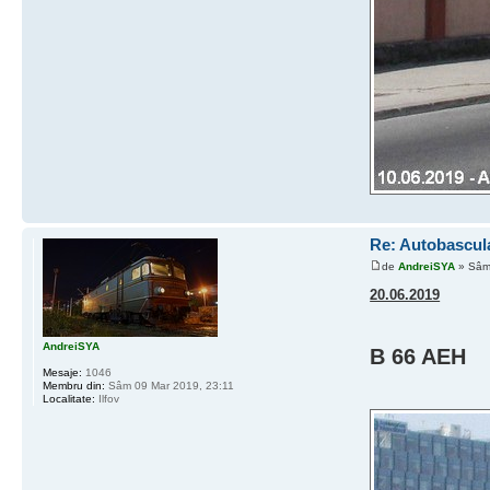
Re: Autobascu
de
AndreiSYA
» Sâm 
20.06.2019
AndreiSYA
B 66 AEH
Mesaje:
1046
Membru din:
Sâm 09 Mar 2019, 23:11
Localitate:
Ilfov