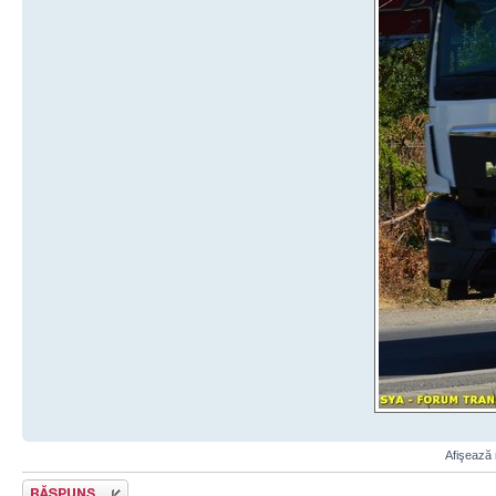
Afişează 
Răspunde